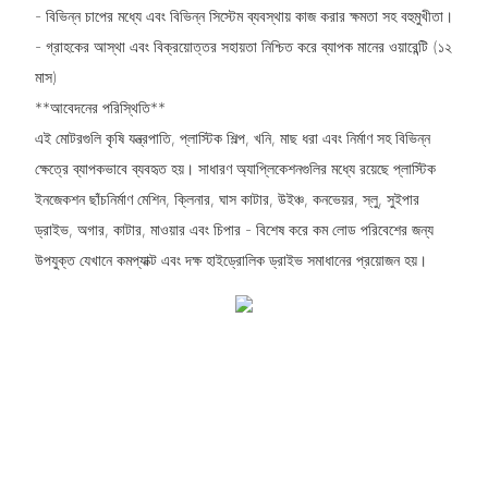
- বিভিন্ন চাপের মধ্যে এবং বিভিন্ন সিস্টেম ব্যবস্থায় কাজ করার ক্ষমতা সহ বহুমুখীতা।
- গ্রাহকের আস্থা এবং বিক্রয়োত্তর সহায়তা নিশ্চিত করে ব্যাপক মানের ওয়ারেন্টি (১২
মাস)
**আবেদনের পরিস্থিতি**
এই মোটরগুলি কৃষি যন্ত্রপাতি, প্লাস্টিক শিল্প, খনি, মাছ ধরা এবং নির্মাণ সহ বিভিন্ন
ক্ষেত্রে ব্যাপকভাবে ব্যবহৃত হয়। সাধারণ অ্যাপ্লিকেশনগুলির মধ্যে রয়েছে প্লাস্টিক
ইনজেকশন ছাঁচনির্মাণ মেশিন, ক্লিনার, ঘাস কাটার, উইঞ্চ, কনভেয়র, স্লু, সুইপার
ড্রাইভ, অগার, কাটার, মাওয়ার এবং চিপার - বিশেষ করে কম লোড পরিবেশের জন্য
উপযুক্ত যেখানে কমপ্যাক্ট এবং দক্ষ হাইড্রোলিক ড্রাইভ সমাধানের প্রয়োজন হয়।