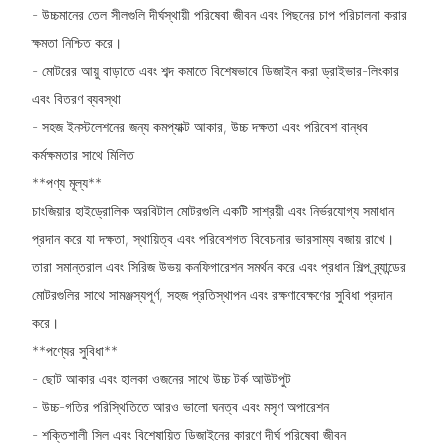
- উচ্চমানের তেল সীলগুলি দীর্ঘস্থায়ী পরিষেবা জীবন এবং পিছনের চাপ পরিচালনা করার
ক্ষমতা নিশ্চিত করে।
- মোটরের আয়ু বাড়াতে এবং শব্দ কমাতে বিশেষভাবে ডিজাইন করা ড্রাইভার-লিংকার
এবং বিতরণ ব্যবস্থা
- সহজ ইনস্টলেশনের জন্য কমপ্যাক্ট আকার, উচ্চ দক্ষতা এবং পরিবেশ বান্ধব
কর্মক্ষমতার সাথে মিলিত
**পণ্য মূল্য**
চাংজিয়ার হাইড্রোলিক অরবিটাল মোটরগুলি একটি সাশ্রয়ী এবং নির্ভরযোগ্য সমাধান
প্রদান করে যা দক্ষতা, স্থায়িত্ব এবং পরিবেশগত বিবেচনার ভারসাম্য বজায় রাখে।
তারা সমান্তরাল এবং সিরিজ উভয় কনফিগারেশন সমর্থন করে এবং প্রধান শিল্প ব্র্যান্ডের
মোটরগুলির সাথে সামঞ্জস্যপূর্ণ, সহজ প্রতিস্থাপন এবং রক্ষণাবেক্ষণের সুবিধা প্রদান
করে।
**পণ্যের সুবিধা**
- ছোট আকার এবং হালকা ওজনের সাথে উচ্চ টর্ক আউটপুট
- উচ্চ-গতির পরিস্থিতিতে আরও ভালো ঘনত্ব এবং মসৃণ অপারেশন
- শক্তিশালী সিল এবং বিশেষায়িত ডিজাইনের কারণে দীর্ঘ পরিষেবা জীবন