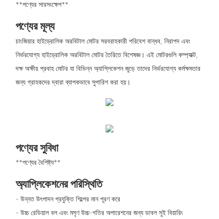
**পণ্যের সারসংক্ষেপ**
পণ্যের মূল্য
চাংজিয়ার হাইড্রোলিক অরবিটাল মোটর সরবরাহকারী পরিবেশ বান্ধব, নিরাপদ এবং
নির্ভরযোগ্য হাইড্রোলিক অরবিটাল মোটর তৈরিতে বিশেষজ্ঞ। এই মোটরগুলি কম্প্যাক্ট,
দক্ষ অক্ষীয় প্রবাহ মোটর যা বিভিন্ন অ্যাপ্লিকেশন জুড়ে তাদের নির্ভরযোগ্য কর্মক্ষমতার
জন্য গ্রাহকদের দ্বারা ব্যাপকভাবে সুপারিশ করা হয়।
পণ্যের সুবিধা
**পণ্যের বৈশিষ্ট্য**
অ্যাপ্লিকেশনের পরিস্থিতি
- উন্নত উৎপাদন প্রযুক্তি শিল্পের মান পূরণ করে
- উচ্চ রেডিয়াল বল এবং মসৃণ উচ্চ-গতির অপারেশনের জন্য ডাবল সুই বিয়ারিং