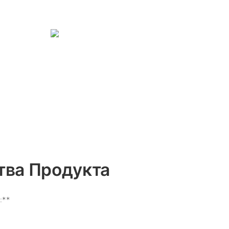
ва Продукта
:**