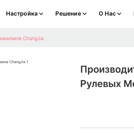
Настройка
Решение
О Нас
ханизмов ChangJia
Производи
Рулевых М