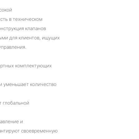
сокой
сть в техническом
онструкция клапанов
ными для клиентов, ищущих
управления.
ортных комплектующих
 и уменьшает количество
т глобальной
авление и
рантируют своевременную