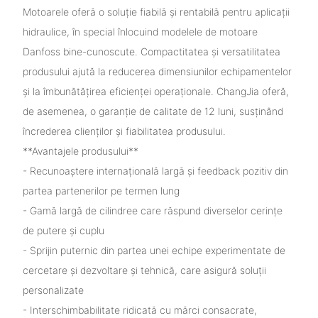
Motoarele oferă o soluție fiabilă și rentabilă pentru aplicații
hidraulice, în special înlocuind modelele de motoare
Danfoss bine-cunoscute. Compactitatea și versatilitatea
produsului ajută la reducerea dimensiunilor echipamentelor
și la îmbunătățirea eficienței operaționale. ChangJia oferă,
de asemenea, o garanție de calitate de 12 luni, susținând
încrederea clienților și fiabilitatea produsului.
**Avantajele produsului**
- Recunoaștere internațională largă și feedback pozitiv din
partea partenerilor pe termen lung
- Gamă largă de cilindree care răspund diverselor cerințe
de putere și cuplu
- Sprijin puternic din partea unei echipe experimentate de
cercetare și dezvoltare și tehnică, care asigură soluții
personalizate
- Interschimbabilitate ridicată cu mărci consacrate,