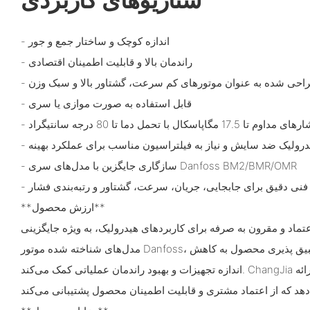
- اندازه کوچک و ساختار جمع و جور
- راندمان بالا و قابلیت اطمینان اقتصادی
- قابل استفاده به صورت موازی یا سری
پاسکال با تحمل دما تا 80 درجه سانتیگراد
هیدرولیک ضد سایش و نیاز به فیلتراسیون مناسب برای عملکرد بهینه
- سازگاری جایگزین با مدل‌های سری Danfoss BM2/BMR/OMR
فنی دقیق برای جابجایی، جریان، سرعت، گشتاور و رتبه‌بندی فشار
**ارزش محصول**
عتماد و مقرون به صرفه برای کاربردهای هیدرولیک، به ویژه جایگزینی
مدل‌های شناخته شده موتور Danfoss، ارائه می‌دهند. فشردگی و تطبیق پذیری محصول به کاهش
اندازه تجهیزات و بهبود راندمان عملیاتی کمک می‌کند. ChangJia همچنین 12 ماه گارانتی کیفیت ارائه