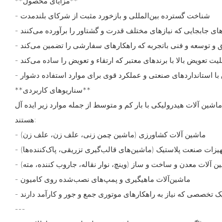
**مزایای محصول**
- شناخت گسترده بین‌المللی و بازخورد مثبت از شرکای بلندمدت
‌های جابجایی که نیازهای مختلف قدرت و گشتاور را برآورده می‌کنند
قیق و توسعه و فنی باتجربه که راهکارهای سفارشی را تضمین می‌کند
ابلیت تعویض بالا با برندهای معتبر که ارتقاء و تعویض را ساده می‌کند
ق با استانداردهای صنعتی و عملکرد قوی برای موارد استفاده دشوار
**سناریوهای کاربردی**
شین آلات هیدرولیکی با بار کم و متوسط ​​از جمله موارد زیر ایده آل
هستند:
- ماشین آلات کشاورزی (ماشین چمن زنی، علف زن، علف زن)
جهیزات صنعت پلاستیک (ماشین‌های قالب‌گیری تزریقی، پاک‌کننده‌ها)
شین آلات معدن و ساخت و ساز (وینچ، نوار نقاله، جاروب کننده، مته)
- ماشین‌آلات ماهیگیری و پمپ‌های نصب‌شده روی کامیون
لیک تخصصی که نیاز به راهکارهای موتوری جمع و جور و کارآمد دارند
---