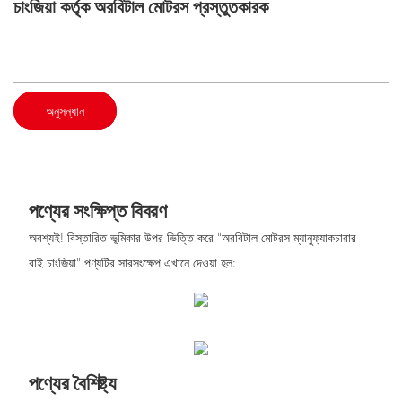
চাংজিয়া কর্তৃক অরবিটাল মোটরস প্রস্তুতকারক
অনুসন্ধান
পণ্যের সংক্ষিপ্ত বিবরণ
অবশ্যই! বিস্তারিত ভূমিকার উপর ভিত্তি করে "অরবিটাল মোটরস ম্যানুফ্যাকচারার
বাই চাংজিয়া" পণ্যটির সারসংক্ষেপ এখানে দেওয়া হল:
পণ্যের বৈশিষ্ট্য