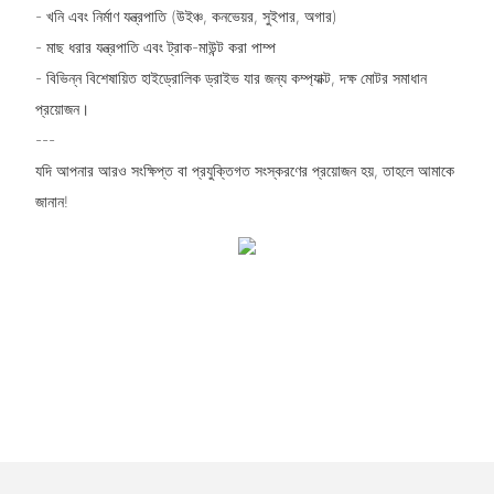
- খনি এবং নির্মাণ যন্ত্রপাতি (উইঞ্চ, কনভেয়র, সুইপার, অগার)
- মাছ ধরার যন্ত্রপাতি এবং ট্রাক-মাউন্ট করা পাম্প
- বিভিন্ন বিশেষায়িত হাইড্রোলিক ড্রাইভ যার জন্য কম্প্যাক্ট, দক্ষ মোটর সমাধান
প্রয়োজন।
---
যদি আপনার আরও সংক্ষিপ্ত বা প্রযুক্তিগত সংস্করণের প্রয়োজন হয়, তাহলে আমাকে
জানান!