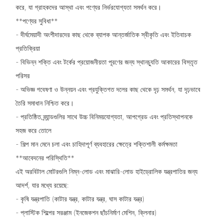
করে, যা গ্রাহকদের আস্থা এবং পণ্যের নির্ভরযোগ্যতা সমর্থন করে।
**পণ্যের সুবিধা**
- দীর্ঘমেয়াদী অংশীদারদের কাছ থেকে ব্যাপক আন্তর্জাতিক স্বীকৃতি এবং ইতিবাচক
প্রতিক্রিয়া
- বিভিন্ন শক্তি এবং টর্কের প্রয়োজনীয়তা পূরণের জন্য স্থানচ্যুতি আকারের বিস্তৃত
পরিসর
- অভিজ্ঞ গবেষণা ও উন্নয়ন এবং প্রযুক্তিগত দলের কাছ থেকে দৃঢ় সমর্থন, যা দৃঢ়ভাবে
তৈরি সমাধান নিশ্চিত করে।
- প্রতিষ্ঠিত ব্র্যান্ডগুলির সাথে উচ্চ বিনিময়যোগ্যতা, আপগ্রেড এবং প্রতিস্থাপনকে
সহজ করে তোলে
- শিল্প মান মেনে চলা এবং চাহিদাপূর্ণ ব্যবহারের ক্ষেত্রে শক্তিশালী কর্মক্ষমতা
**আবেদনের পরিস্থিতি**
এই অরবিটাল মোটরগুলি নিম্ন-লোড এবং মাঝারি-লোড হাইড্রোলিক যন্ত্রপাতির জন্য
আদর্শ, যার মধ্যে রয়েছে:
- কৃষি যন্ত্রপাতি (কাটার যন্ত্র, কাটার যন্ত্র, ঘাস কাটার যন্ত্র)
- প্লাস্টিক শিল্পের সরঞ্জাম (ইনজেকশন ছাঁচনির্মাণ মেশিন, ক্লিনার)