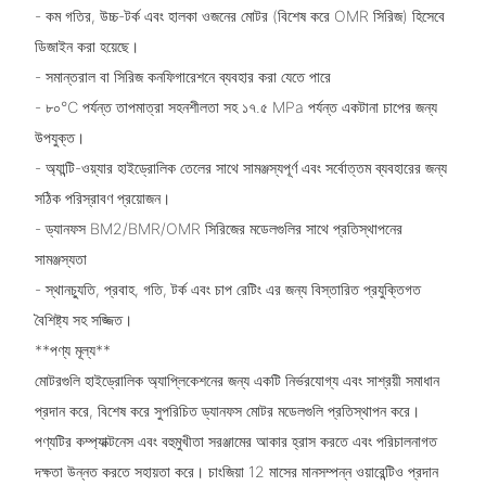
- কম গতির, উচ্চ-টর্ক এবং হালকা ওজনের মোটর (বিশেষ করে OMR সিরিজ) হিসেবে
ডিজাইন করা হয়েছে।
- সমান্তরাল বা সিরিজ কনফিগারেশনে ব্যবহার করা যেতে পারে
- ৮০℃ পর্যন্ত তাপমাত্রা সহনশীলতা সহ ১৭.৫ MPa পর্যন্ত একটানা চাপের জন্য
উপযুক্ত।
- অ্যান্টি-ওয়্যার হাইড্রোলিক তেলের সাথে সামঞ্জস্যপূর্ণ এবং সর্বোত্তম ব্যবহারের জন্য
সঠিক পরিস্রাবণ প্রয়োজন।
- ড্যানফস BM2/BMR/OMR সিরিজের মডেলগুলির সাথে প্রতিস্থাপনের
সামঞ্জস্যতা
- স্থানচ্যুতি, প্রবাহ, গতি, টর্ক এবং চাপ রেটিং এর জন্য বিস্তারিত প্রযুক্তিগত
বৈশিষ্ট্য সহ সজ্জিত।
**পণ্য মূল্য**
মোটরগুলি হাইড্রোলিক অ্যাপ্লিকেশনের জন্য একটি নির্ভরযোগ্য এবং সাশ্রয়ী সমাধান
প্রদান করে, বিশেষ করে সুপরিচিত ড্যানফস মোটর মডেলগুলি প্রতিস্থাপন করে।
পণ্যটির কম্প্যাক্টনেস এবং বহুমুখীতা সরঞ্জামের আকার হ্রাস করতে এবং পরিচালনাগত
দক্ষতা উন্নত করতে সহায়তা করে। চাংজিয়া 12 মাসের মানসম্পন্ন ওয়ারেন্টিও প্রদান