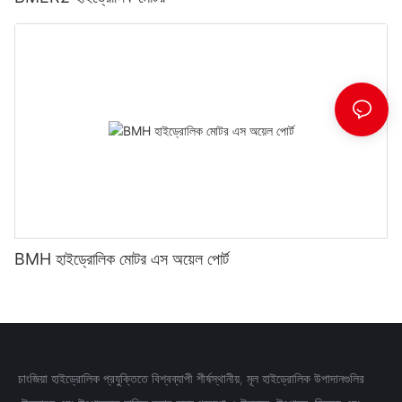
BMH হাইড্রোলিক মোটর এস অয়েল পোর্ট
চাংজিয়া হাইড্রোলিক প্রযুক্তিতে বিশ্বব্যাপী শীর্ষস্থানীয়, মূল হাইড্রোলিক উপাদানগুলির