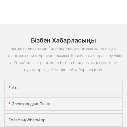
Бізбен Хабарласыңы
Біз жеке дизайн мен идеяларды құптаймыз және нақты
талаптарға сай өмір сүре аламыз. Қосымша ақпарат алу үшін
веб-сайтқа кіріңіз немесе бізбен байланысыңыз немесе
сұрақтарыңызбен тікелей хабарласыңыз.
Аты
Электрондық Пошта
Телефон/whatsApp