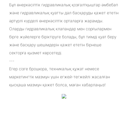
Бұл өнеркәсіптік гидравликалық қозғалтқыштар әмбебап
және гидравликалық қуатты дәл басқаруды қажет ететін
әртүрлі күрделі өнеркәсіптік орталарға жарамды.
Оларды гидравликалық клапандар мен сорғылармен
бірге жүйелерге біріктіруге болады, бұл тиімді қуат беру
және басқару шешімдерін қажет ететін бірнеше
секторға қызмет көрсетеді.
---
Егер сізге брошюра, техникалық құжат немесе
маркетингтік мазмұн үшін егжей-тегжейлі жасалған
қысқаша мазмұн қажет болса, маған хабарлаңыз!