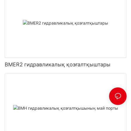
BMER2 гидравликалық қозғалтқыштары