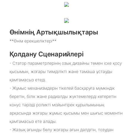
Өнімнің Артықшылықтары
**Өнім ерекшеліктері**
Қолдану Сценарийлері
- Статор параметрлерінің озық дизайны төмен іске қосу
қысымын, жоғары тиімділікті және тамаша ұстауды
қамтамасыз етеді.
- Жұмыс механизмдерін тікелей басқаруға мүмкіндік
беретін, білік және радиалды жүктемелерді көтеретін
конус тәрізді роликті мойынтірек құрылымының
арқасында жоғары жұмыс қысымы мен шығыс моментін
қамтамасыз ете алады.
- Жазық ағынды бөлу жоғары ағын дәлдігін, тозудан