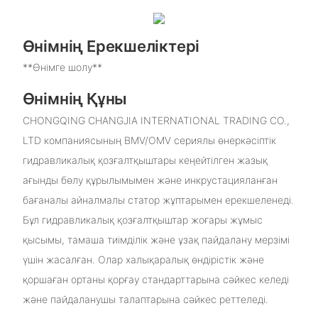
Өнімнің Ерекшеліктері
**Өнімге шолу**
Өнімнің Құны
CHONGQING CHANGJIA INTERNATIONAL TRADING CO.,
LTD компаниясының BMV/OMV сериялы өнеркәсіптік
гидравликалық қозғалтқыштары кеңейтілген жазық
ағынды бөлу құрылымымен және инкрустацияланған
бағаналы айналмалы статор жұптарымен ерекшеленеді.
Бұл гидравликалық қозғалтқыштар жоғары жұмыс
қысымы, тамаша тиімділік және ұзақ пайдалану мерзімі
үшін жасалған. Олар халықаралық өндірістік және
қоршаған ортаны қорғау стандарттарына сәйкес келеді
және пайдаланушы талаптарына сәйкес реттеледі.