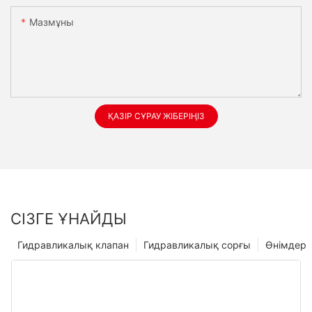
Мазмұны
ҚАЗІР СҰРАУ ЖІБЕРІҢІЗ
СІЗГЕ ҰНАЙДЫ
Гидравликалық клапан
Гидравликалық сорғы
Өнімдер