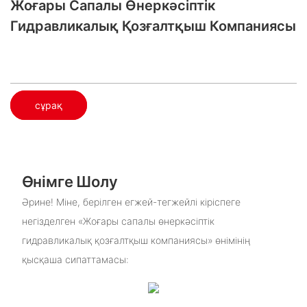
Жоғары Сапалы Өнеркәсіптік
Гидравликалық Қозғалтқыш Компаниясы
сұрақ
Өнімге Шолу
Әрине! Міне, берілген егжей-тегжейлі кіріспеге
негізделген «Жоғары сапалы өнеркәсіптік
гидравликалық қозғалтқыш компаниясы» өнімінің
қысқаша сипаттамасы: