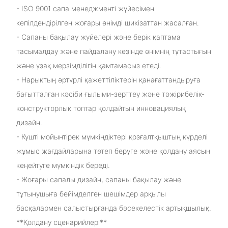
- ISO 9001 сапа менеджменті жүйесімен
кепілдендірілген жоғары өнімді шикізаттан жасалған.
- Сапаны бақылау жүйелері және берік қаптама
тасымалдау және пайдалану кезінде өнімнің тұтастығын
және ұзақ мерзімділігін қамтамасыз етеді.
- Нарықтың әртүрлі қажеттіліктерін қанағаттандыруға
бағытталған кәсіби ғылыми-зерттеу және тәжірибелік-
конструкторлық топтар қолдайтын инновациялық
дизайн.
- Күшті мойынтірек мүмкіндіктері қозғалтқыштың күрделі
жұмыс жағдайларына төтеп беруге және қолдану аясын
кеңейтуге мүмкіндік береді.
- Жоғары сапалы дизайн, сапаны бақылау және
тұтынушыға бейімделген шешімдер арқылы
басқалармен салыстырғанда бәсекелестік артықшылық.
**Қолдану сценарийлері**