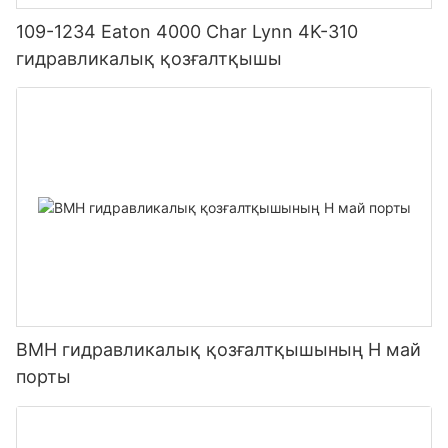
109-1234 Eaton 4000 Char Lynn 4K-310
гидравликалық қозғалтқышы
BMH гидравликалық қозғалтқышының H май
порты