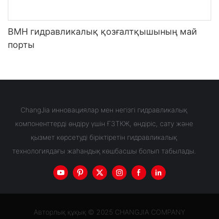
BMH гидравликалық қозғалтқышының май
порты
ChangJia инновациялар мен негізгі гидравликалық
компоненттерді өндіру үшін ҒЗТКЖ, өндіріс, сату және
қызмет көрсетуді біріктіретін гидравликалық
технологиядағы жаһандық көшбасшы болып табылады.
Авторлық құқық © 2025 CHANGJIA COMPANY