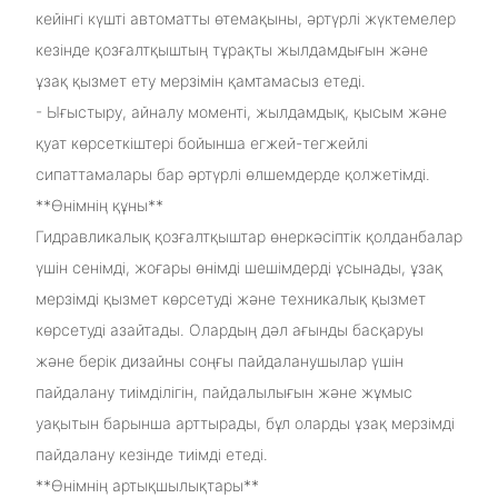
кейінгі күшті автоматты өтемақыны, әртүрлі жүктемелер
кезінде қозғалтқыштың тұрақты жылдамдығын және
ұзақ қызмет ету мерзімін қамтамасыз етеді.
- Ығыстыру, айналу моменті, жылдамдық, қысым және
қуат көрсеткіштері бойынша егжей-тегжейлі
сипаттамалары бар әртүрлі өлшемдерде қолжетімді.
**Өнімнің құны**
Гидравликалық қозғалтқыштар өнеркәсіптік қолданбалар
үшін сенімді, жоғары өнімді шешімдерді ұсынады, ұзақ
мерзімді қызмет көрсетуді және техникалық қызмет
көрсетуді азайтады. Олардың дәл ағынды басқаруы
және берік дизайны соңғы пайдаланушылар үшін
пайдалану тиімділігін, пайдалылығын және жұмыс
уақытын барынша арттырады, бұл оларды ұзақ мерзімді
пайдалану кезінде тиімді етеді.
**Өнімнің артықшылықтары**