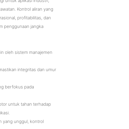
i untuk aplikasi industri,
watan. Kontrol aliran yang
ional, profitabilitas, dan
lam penggunaan jangka
amin oleh sistem manajemen
astikan integritas dan umur
ang berfokus pada
or untuk tahan terhadap
kasi.
n yang unggul, kontrol