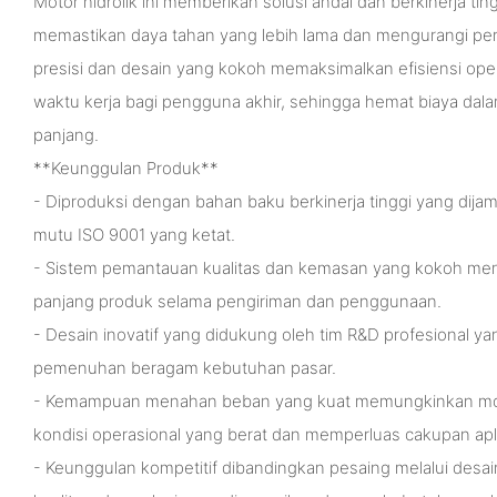
Motor hidrolik ini memberikan solusi andal dan berkinerja tingg
memastikan daya tahan yang lebih lama dan mengurangi pera
presisi dan desain yang kokoh memaksimalkan efisiensi operas
waktu kerja bagi pengguna akhir, sehingga hemat biaya da
panjang.
**Keunggulan Produk**
- Diproduksi dengan bahan baku berkinerja tinggi yang dij
mutu ISO 9001 yang ketat.
- Sistem pemantauan kualitas dan kemasan yang kokoh mem
panjang produk selama pengiriman dan penggunaan.
- Desain inovatif yang didukung oleh tim R&D profesional y
pemenuhan beragam kebutuhan pasar.
- Kemampuan menahan beban yang kuat memungkinkan mot
kondisi operasional yang berat dan memperluas cakupan apli
- Keunggulan kompetitif dibandingkan pesaing melalui desai