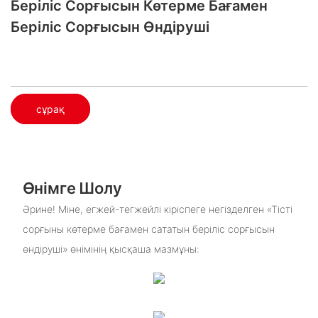
Беріліс Сорғысын Көтерме Бағамен
Беріліс Сорғысын Өндіруші
сұрақ
Өнімге Шолу
Әрине! Міне, егжей-тегжейлі кіріспеге негізделген «Тісті
сорғыны көтерме бағамен сататын беріліс сорғысын
өндіруші» өнімінің қысқаша мазмұны: