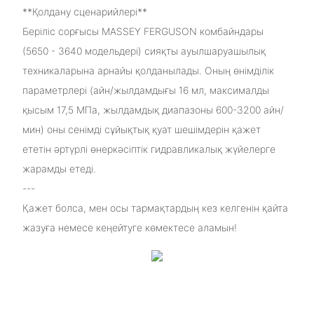
**Қолдану сценарийлері**
Беріліс сорғысы MASSEY FERGUSON комбайндары
(5650 - 3640 модельдері) сияқты ауылшаруашылық
техникаларына арнайы қолданылады. Оның өнімділік
параметрлері (айн/жылдамдығы 16 мл, максималды
қысым 17,5 МПа, жылдамдық диапазоны 600-3200 айн/
мин) оны сенімді сұйықтық қуат шешімдерін қажет
ететін әртүрлі өнеркәсіптік гидравликалық жүйелерге
жарамды етеді.
---
Қажет болса, мен осы тармақтардың кез келгенін қайта
жазуға немесе кеңейтуге көмектесе аламын!