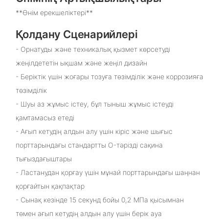
**Өнім ерекшеліктері**
Қолдану Сценарийлері
- Орнатуды және техникалық қызмет көрсетуді
жеңілдететін ықшам және жеңіл дизайн
- Беріктік үшін жоғары тозуға төзімділік және коррозияға
төзімділік
- Шуы аз жұмыс істеу, бұл тыныш жұмыс істеуді
қамтамасыз етеді
- Ағып кетудің алдын алу үшін кіріс және шығыс
порттарындағы стандартты O-тәрізді сақина
тығыздағыштары
- Ластанудан қорғау үшін мұнай порттарындағы шаңнан
қорғайтын қақпақтар
- Сынақ кезінде 15 секунд бойы 0,2 МПа қысымнан
төмен ағып кетудің алдын алу үшін берік ауа