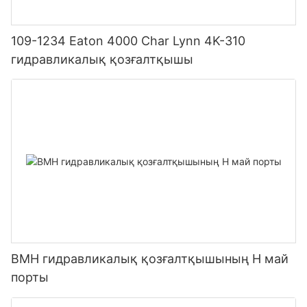
109-1234 Eaton 4000 Char Lynn 4K-310
гидравликалық қозғалтқышы
BMH гидравликалық қозғалтқышының H май
порты