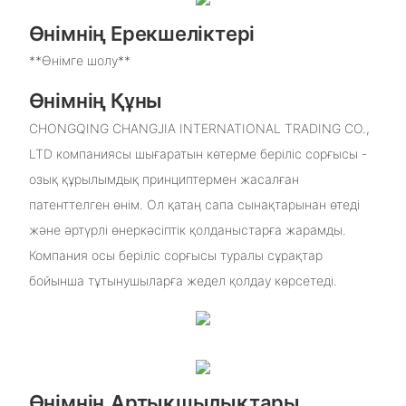
Өнімнің Ерекшеліктері
**Өнімге шолу**
Өнімнің Құны
CHONGQING CHANGJIA INTERNATIONAL TRADING CO.,
LTD компаниясы шығаратын көтерме беріліс сорғысы -
озық құрылымдық принциптермен жасалған
патенттелген өнім. Ол қатаң сапа сынақтарынан өтеді
және әртүрлі өнеркәсіптік қолданыстарға жарамды.
Компания осы беріліс сорғысы туралы сұрақтар
бойынша тұтынушыларға жедел қолдау көрсетеді.
Өнімнің Артықшылықтары