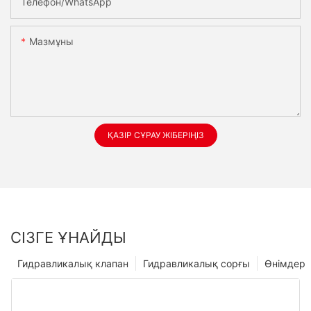
Телефон/whatsApp
Мазмұны
ҚАЗІР СҰРАУ ЖІБЕРІҢІЗ
СІЗГЕ ҰНАЙДЫ
Гидравликалық клапан
Гидравликалық сорғы
Өнімдер