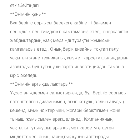
өткізбейтіндігі
**Өнімнің құны**
Бұл беріліс сорғысы бәсекеге қабілетті бағамен
сенімділік пен тиімділікті қамтамасыз етеді, өнеркәсіптік
жабдықтардың ұзақ мерзімді тұрақты жұмысын
қамтамасыз етеді. Оның берік дизайны тоқтап қалу
уақытын және техникалық қызмет көрсету шығындарын
азайтады, бұл тұтынушыларға инвестициядан тамаша
кіріс әкеледі.
**Өнімнің артықшылықтары**
Ұқсас өнімдермен салыстырғанда, бұл беріліс сорғысы
патенттелген дизайнымен, ағып кетудің алдын алудың
кешенді мүмкіндіктерімен, жоғары беріктігімен және
тыныш жұмысымен ерекшеленеді. Компанияның
уақтылы тұтынушыларға қызмет көрсетуге деген
міндеттемесі оның нарықтық құнын арттырады.