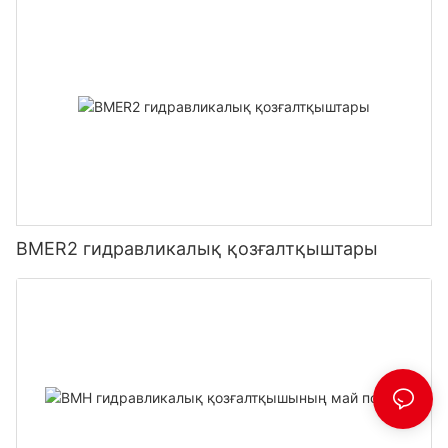
BMER2 гидравликалық қозғалтқыштары