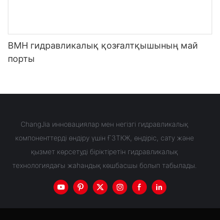
BMH гидравликалық қозғалтқышының май
порты
ChangJia инновациялар мен негізгі гидравликалық
компоненттерді өндіру үшін ҒЗТКЖ, өндіріс, сату және
қызмет көрсетуді біріктіретін гидравликалық
технологиядағы жаһандық көшбасшы болып табылады.