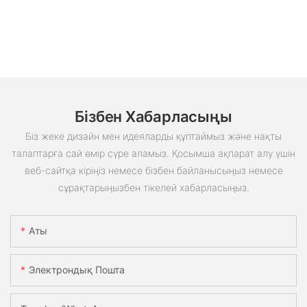
Бізбен Хабарласыңы
Біз жеке дизайн мен идеяларды құптаймыз және нақты
талаптарға сай өмір сүре аламыз. Қосымша ақпарат алу үшін
веб-сайтқа кіріңіз немесе бізбен байланысыңыз немесе
сұрақтарыңызбен тікелей хабарласыңыз.
Аты
Электрондық Пошта