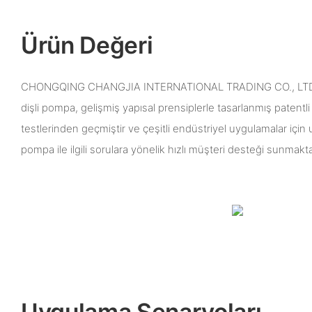
Ürün Değeri
CHONGQING CHANGJIA INTERNATIONAL TRADING CO., LTD ta
dişli pompa, gelişmiş yapısal prensiplerle tasarlanmış patentli b
testlerinden geçmiştir ve çeşitli endüstriyel uygulamalar için 
pompa ile ilgili sorulara yönelik hızlı müşteri desteği sunmakta
Uygulama Senaryoları