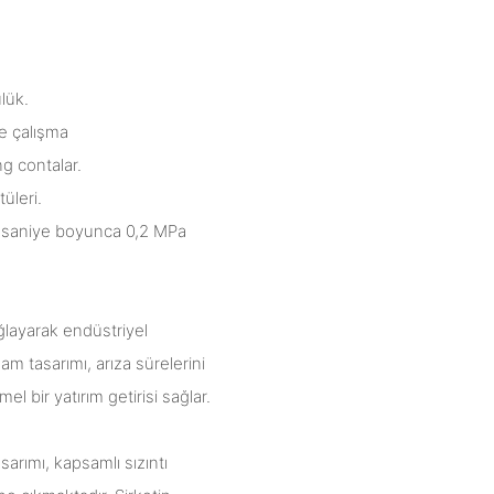
lük.
e çalışma
ng contalar.
üleri.
15 saniye boyunca 0,2 MPa
ağlayarak endüstriyel
am tasarımı, arıza sürelerini
l bir yatırım getirisi sağlar.
sarımı, kapsamlı sızıntı