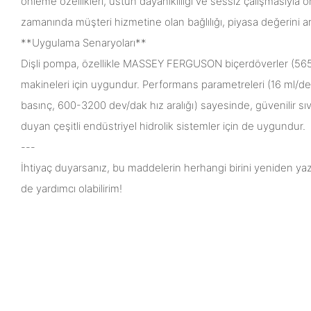
önleme özellikleri, üstün dayanıklılığı ve sessiz çalışmasıyla ö
zamanında müşteri hizmetine olan bağlılığı, piyasa değerini ar
**Uygulama Senaryoları**
Dişli pompa, özellikle MASSEY FERGUSON biçerdöverler (5650
makineleri için uygundur. Performans parametreleri (16 ml/
basınç, 600-3200 dev/dak hız aralığı) sayesinde, güvenilir sı
duyan çeşitli endüstriyel hidrolik sistemler için de uygundur.
---
İhtiyaç duyarsanız, bu maddelerin herhangi birini yeniden y
de yardımcı olabilirim!