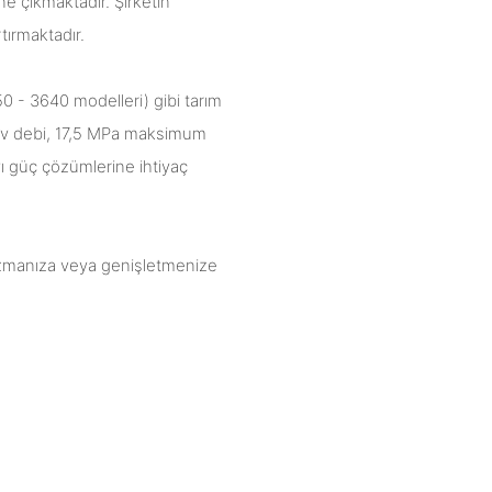
ne çıkmaktadır. Şirketin
tırmaktadır.
 - 3640 modelleri) gibi tarım
dev debi, 17,5 MPa maksimum
vı güç çözümlerine ihtiyaç
azmanıza veya genişletmenize