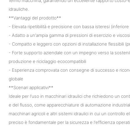
fermo macchina, garantendo un eccellente rapporto costo-eff
idrauliche.
**Vantaggi del prodotto**
- Elevata ripetibilità e precisione con bassa isteresi (inferiore
- Adatto a un'ampia gamma di pressioni di esercizio e viscosit
- Compatto e leggero con opzioni di installazione flessibili (p
- Forte supporto aziendale con un impegno verso la sostenibi
produzione e riciclaggio ecocompatibili
- Esperienza comprovata con consegne di successo e ricon
globale
**Scenari applicativi**
Ideale per l'uso in macchinari idraulici che richiedono un con
e del flusso, come apparecchiature di automazione industriale
macchinari agricoli e altri sistemi idraulici in cui un controllo e
preciso è fondamentale per la sicurezza e l'efficienza operati