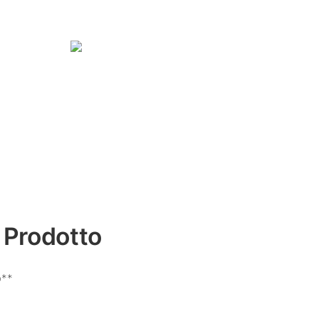
 Prodotto
o**