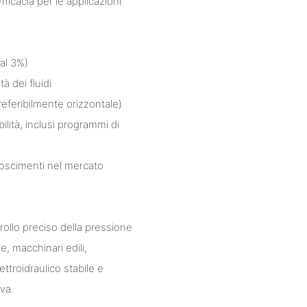
icacia per le applicazioni
 al 3%)
à dei fluidi
referibilmente orizzontale)
lità, inclusi programmi di
oscimenti nel mercato
trollo preciso della pressione
, macchinari edili,
lettroidraulico stabile e
va.