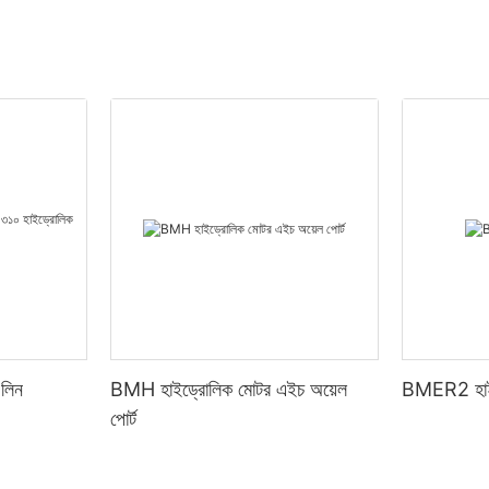
লিন
BMH হাইড্রোলিক মোটর এইচ অয়েল
BMER2 হাই
পোর্ট