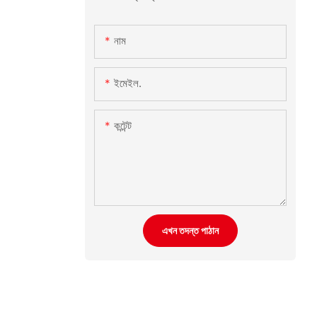
নাম
ইমেইল.
কন্টেন্ট
এখন তদন্ত পাঠান