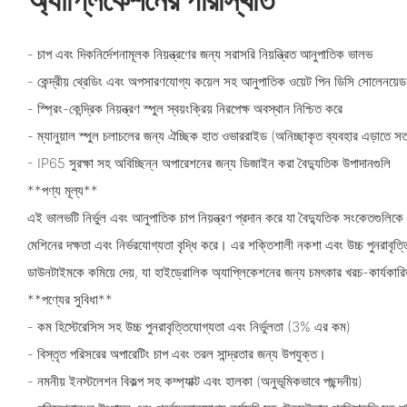
- চাপ এবং দিকনির্দেশনামূলক নিয়ন্ত্রণের জন্য সরাসরি নিয়ন্ত্রিত আনুপাতিক ভালভ
- কেন্দ্রীয় থ্রেডিং এবং অপসারণযোগ্য কয়েল সহ আনুপাতিক ওয়েট পিন ডিসি সোলেনয়েড দ
- স্প্রিং-কেন্দ্রিক নিয়ন্ত্রণ স্পুল স্বয়ংক্রিয় নিরপেক্ষ অবস্থান নিশ্চিত করে
- ম্যানুয়াল স্পুল চলাচলের জন্য ঐচ্ছিক হাত ওভাররাইড (অনিচ্ছাকৃত ব্যবহার এড়াতে সত
- IP65 সুরক্ষা সহ অবিচ্ছিন্ন অপারেশনের জন্য ডিজাইন করা বৈদ্যুতিক উপাদানগুলি
**পণ্য মূল্য**
এই ভালভটি নির্ভুল এবং আনুপাতিক চাপ নিয়ন্ত্রণ প্রদান করে যা বৈদ্যুতিক সংকেতগুলিক
মেশিনের দক্ষতা এবং নির্ভরযোগ্যতা বৃদ্ধি করে। এর শক্তিশালী নকশা এবং উচ্চ পুনরাবৃত্
ডাউনটাইমকে কমিয়ে দেয়, যা হাইড্রোলিক অ্যাপ্লিকেশনের জন্য চমৎকার খরচ-কার্যকারি
**পণ্যের সুবিধা**
- কম হিস্টেরেসিস সহ উচ্চ পুনরাবৃত্তিযোগ্যতা এবং নির্ভুলতা (3% এর কম)
- বিস্তৃত পরিসরের অপারেটিং চাপ এবং তরল সান্দ্রতার জন্য উপযুক্ত।
- নমনীয় ইনস্টলেশন বিকল্প সহ কম্প্যাক্ট এবং হালকা (অনুভূমিকভাবে পছন্দনীয়)