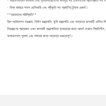
- পরিবেশবান্ধব উৎপাদন এবং পুনর্ব্যবহারযোগ্য কর্মসূচি সহ টেকসইতার প্রতিশ্রুতি সহ শ
- বিশ্ব বাজারে সফল ডেলিভারি এবং স্বীকৃতি সহ প্রমাণিত ট্র্যাক রেকর্ড।
**আবেদনের পরিস্থিতি**
শিল্প অটোমেশন সরঞ্জাম, নির্মাণ যন্ত্রপাতি, কৃষি যন্ত্রপাতি এবং অন্যান্য জলবাহী-চালিত সিস
নিয়ন্ত্রণের প্রয়োজন এমন জলবাহী যন্ত্রপাতিতে ব্যবহারের জন্য আদর্শ যেখানে স্থিতিশীল, ন
অপারেশনাল সুরক্ষা এবং দক্ষতার জন্য অত্যন্ত গুরুত্বপূর্ণ।