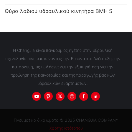
Θύρα λαδιού υδραυλικού κινητήρα BMH S
Η ChangJia είναι παγκόσμιος ηγέτης στην υδραυλική
τεχνολογία, ενσωματώνοντας την Έρευνα και Ανάπτυξη, την
κατασκευή, τις πωλήσεις και την εξυπηρέτηση για την
προώθηση της καινοτομίας και της παραγωγής βασικών
υδραυλικών εξαρτημάτων.
Πνευματικά δικαιώματα © 2025 CHANGJIA COMPANY
Χάρτης ιστότοπου