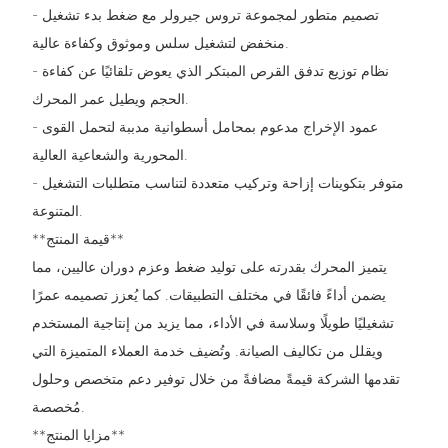
- تصميم متطور لمجموعة تروس جيرولر مع ضغط بدء تشغيل
منخفض لتشغيل سلس وموثوق وكفاءة عالية.
- نظام توزيع تدفق القرص المبتكر الذي يعوض تلقائيًا عن كفاءة
الحجم ويطيل عمر المحرك.
- عمود الإخراج مدعوم بمحامل أسطوانية مدببة لتحمل القوى
المحورية والشعاعية العالية.
- متوفر بتكوينات إزاحة وتركيب متعددة لتناسب متطلبات التشغيل
المتنوعة.
**قيمة المنتج**
يتميز المحرك بقدرته على توليد ضغط وعزم دوران عاليين، مما
يضمن أداءً فائقًا في مختلف التطبيقات. كما يُعزز تصميمه عمرًا
تشغيليًا طويلًا وسلاسة في الأداء، مما يزيد من إنتاجية المستخدم
ويقلل من تكاليف الصيانة. وتُضيف خدمة العملاء المتميزة التي
تقدمها الشركة قيمةً مضافةً من خلال توفير دعم متخصص وحلول
مُخصصة.
**مزايا المنتج**