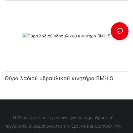
Θύρα λαδιού υδραυλικού κινητήρα BMH S
Η ChangJia είναι παγκόσμιος ηγέτης στην υδραυλική
τεχνολογία, ενσωματώνοντας την Έρευνα και Ανάπτυξη, την