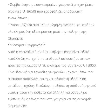
- Συμβατότητα με συγκεκριμένα γεωργικά μηχανήματα
(τρακτέρ UTB650) που εξασφαλίζει απρόσκοπτη
ενσωμάτωση.
- Υποστηρίζεται από πλήρη 12μηνη εγγύηση και από την
ολοκληρωμένη εξυπηρέτηση μετά την πώληση της
ChangJia.
**Σενάρια Εφαρμογής**
Αυτή η γραναζωτή αντλία υψηλής πίεσης είναι ειδικά
κατάλληλη για χρήση στα υδραυλικά συστήματα των
τρακτέρ της σειράς UTB, ιδιαίτερα του μοντέλου UTB650.
Είναι ιδανική για εργασίες γεωργικών μηχανημάτων που
απαιτούν αποτελεσματική και αξιόπιστη υδραυλική
μετάδοση ισχύος. Επιπλέον, η αξιόπιστη απόδοσή της υπό
υψηλή πίεση την καθιστά κατάλληλη για υδραυλικό
εξοπλισμό βαρέως τύπου στη γεωργία και τις συναφείς
βιομηχανίες.