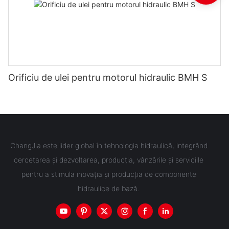
Orificiu de ulei pentru motorul hidraulic BMH S
ChangJia este lider global în tehnologia hidraulică, integrând
cercetarea și dezvoltarea, producția, vânzările și serviciile
pentru a stimula inovația și producția de componente
hidraulice de bază.