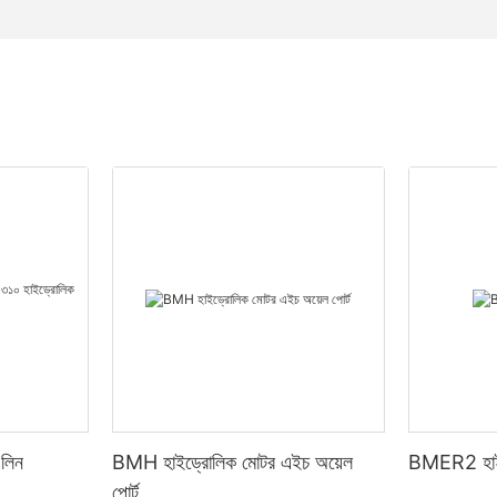
লিন
BMH হাইড্রোলিক মোটর এইচ অয়েল
BMER2 হাই
পোর্ট