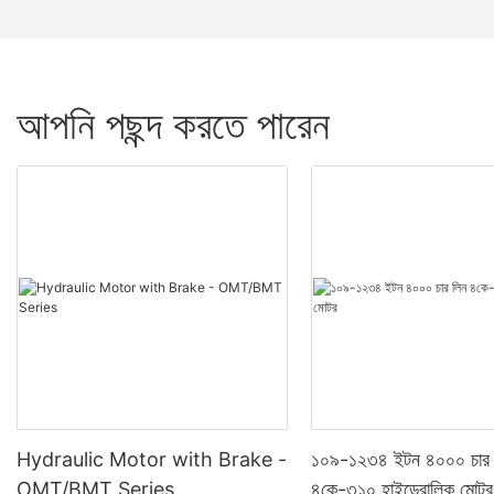
আপনি পছন্দ করতে পারেন
Hydraulic Motor with Brake -
১০৯-১২৩৪ ইটন ৪০০০ চার 
OMT/BMT Series
৪কে-৩১০ হাইড্রোলিক মোটর