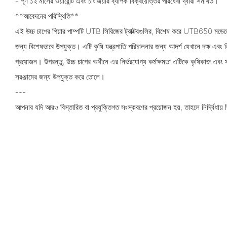
- পূর্ণ ১২ মাসের ওয়ারেন্টি এবং চাংজিয়ার ব্যাপক বিক্রয়োত্তর পরিষেবা দ্বারা সমর্থিত।
**আবেদনের পরিস্থিতি**
এই উচ্চ চাপের গিয়ার পাম্পটি UTB সিরিজের ট্রাক্টরগুলির, বিশেষ করে UTB650 মডেলে
জন্য বিশেষভাবে উপযুক্ত। এটি কৃষি যন্ত্রপাতি পরিচালনার জন্য আদর্শ যেখানে দক্ষ এবং নি
প্রয়োজন। উপরন্তু, উচ্চ চাপের অধীনে এর নির্ভরযোগ্য কর্মক্ষমতা এটিকে কৃষিকাজ এবং সং
সরঞ্জামের জন্য উপযুক্ত করে তোলে।
---
আপনার যদি আরও বিস্তারিত বা প্রযুক্তিগত সংস্করণের প্রয়োজন হয়, তাহলে নির্দ্বিধায় জ