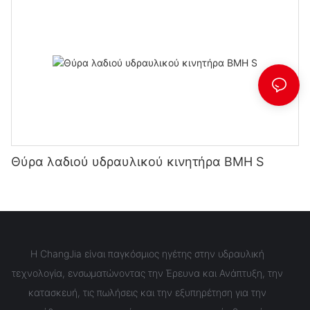
Θύρα λαδιού υδραυλικού κινητήρα BMH S
Η ChangJia είναι παγκόσμιος ηγέτης στην υδραυλική
τεχνολογία, ενσωματώνοντας την Έρευνα και Ανάπτυξη, την
κατασκευή, τις πωλήσεις και την εξυπηρέτηση για την