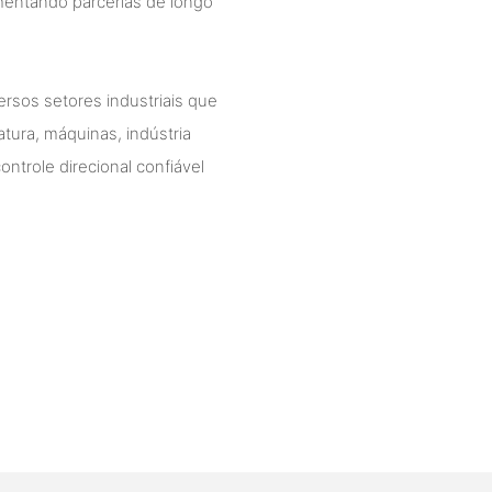
omentando parcerias de longo
ersos setores industriais que
atura, máquinas, indústria
ntrole direcional confiável