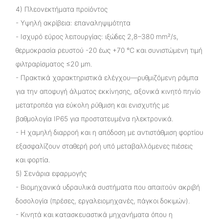
4) Πλεονεκτήματα προϊόντος
- Υψηλή ακρίβεια: επαναληψιμότητα
- Ισχυρό εύρος λειτουργίας: ιξώδες 2,8–380 mm²/s,
θερμοκρασία ρευστού -20 έως +70 °C και συνιστώμενη τιμή
φιλτραρίσματος ≤20 μm.
- Πρακτικά χαρακτηριστικά ελέγχου—ρυθμιζόμενη ράμπα
για την αποφυγή άλματος εκκίνησης, αξονικά κινητό πηνίο
μετατροπέα για εύκολη ρύθμιση και ενισχυτής με
βαθμολογία IP65 για προστατευμένα ηλεκτρονικά.
- Η χαμηλή διαρροή και η απόδοση με αντιστάθμιση φορτίου
εξασφαλίζουν σταθερή ροή υπό μεταβαλλόμενες πιέσεις
και φορτία.
5) Σενάρια εφαρμογής
- Βιομηχανικά υδραυλικά συστήματα που απαιτούν ακριβή
δοσολογία (πρέσες, εργαλειομηχανές, πάγκοι δοκιμών).
- Κινητά και κατασκευαστικά μηχανήματα όπου η