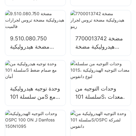
مضخة تروس لجرار
مترادفة SJ21032
جون دير
لجرار جون ديري
1204/1354/6110B
7700013742 مضخة
9.510.080.750
هيدروليكية مضخة
مضخة هيدروليكية
تروس لجرار رينو
مضخة تروس لجرارات
فالميت
وحدات التوجيه من
وحدة توجيه هيدروليكية
سلسلة 101S، معدات
من سلسلة 101S مع
التوجيه الهيدروليكية
صمام ضغط أمان
لنوع دانفوس