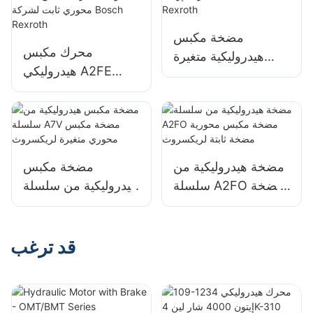
مضخة مكبس
محرك مكبس
هيدروليكية متغيرة
هيدروليكي A2FE
الإزاحة A7V170EP لـ
90/61 واط بمحرك
Rexroth
مكبس محوري ثابت
لشركة Bosch
Rexroth
مضخة هيدروليكية من
مضخة مكبس
سلسلة A2FO مضخة
هيدروليكية من سلسلة
مكبس محورية مضخة
A7V مضخة مكبس
ثابتة لريكسروث
محوري متغيرة
لريكسروث
قد ترغب