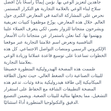
جاهدين لتعزيز الوعي بها. نؤمن إيمانًا راسخًا بأنّ أفضل
سلاح لبناء الوعي بالعلامة التجارية هو التكرار المستمر.
نحرص على المشاركة الدائمة في المعارض الكبرى حول
العالم. خلال هذه المعارض، يوزّع موظفونا كتيبات تعريفية
ويشرحون منتجاتنا للزوار بصبر، لكي يتعرف العملاء علينا
ويهتموا بها. كما نعلن باستمرار عن منتجاتنا ذات الأسعار
التنافسية ونعرض اسم علامتنا التجارية عبر موقعنا
الإلكتروني الرسمي ومنصات التواصل الاجتماعي. كل هذه
الخطوات تساعدنا على توسيع قاعدة عملائنا وزيادة الوعي
بعلامتنا التجارية.
صُممت هذه المضخة الهيدروليكية المتطورة خصيصًا
للبيئات الصناعية ذات الضغط العالي، حيث تحول الطاقة
الميكانيكية إلى طاقة هيدروليكية بدقة وثبات. تدعم هذه
المضخة التطبيقات الشاقة مع الحفاظ على استقرار
التشغيل، مما يجعلها مثالية للبيئات الصعبة. ويضمن التصنيع
الدقيق والتكنولوجيا المتطورة أداءً استثنائيًا.