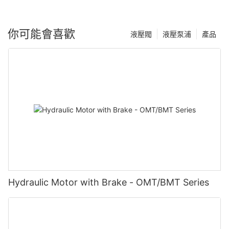
你可能會喜歡
液壓閥
液壓泵浦
產品
Hydraulic Motor with Brake - OMT/BMT Series