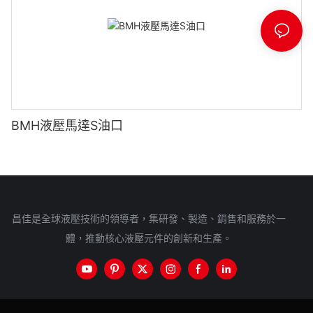
BMH液壓馬達S油口
昌佳是全球液壓技術的領導者，集研發、製造、銷售和服務於一
體，推動核心液壓元件的創新和生產。