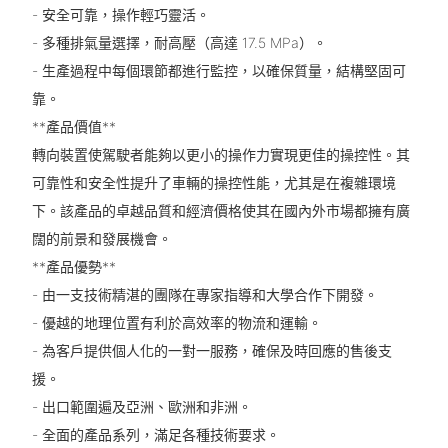
- 安全可靠，操作輕巧靈活。
- 多種排氣量選擇，耐高壓（高達 17.5 MPa）。
- 生產過程中每個環節都進行監控，以確保質量，結構堅固可
靠。
**產品價值**
轉向裝置使駕駛者能夠以更小的操作力實現更佳的操控性。其
可靠性和安全性提升了車輛的操控性能，尤其是在複雜環境
下。該產品的卓越品質和經濟價格使其在國內外市場都擁有廣
闊的前景和發展機會。
**產品優勢**
- 由一支技術精湛的團隊在專家指導和大學合作下開發。
- 優越的地理位置有利於高效率的物流和運輸。
- 為客戶提供個人化的一對一服務，確保及時回應的售後支
援。
- 出口範圍遍及亞洲、歐洲和非洲。
- 全面的產品系列，滿足各種技術要求。