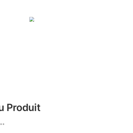
u Produit
t**