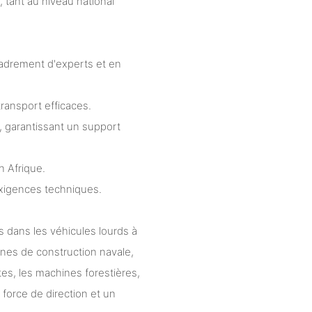
tant au niveau national
cadrement d'experts et en
transport efficaces.
t, garantissant un support
n Afrique.
xigences techniques.
s dans les véhicules lourds à
nes de construction navale,
es, les machines forestières,
 force de direction et un