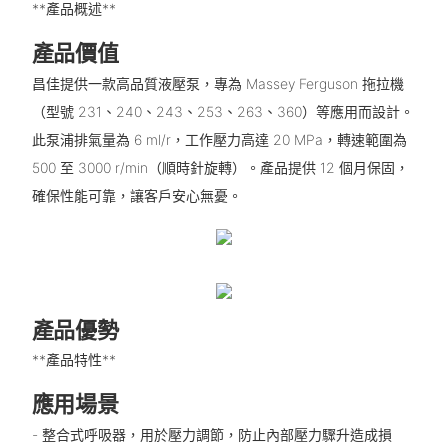
**產品概述**
產品價值
昌佳提供一款高品質液壓泵，專為 Massey Ferguson 拖拉機
（型號 231、240、243、253、263、360）等應用而設計。
此泵浦排氣量為 6 ml/r，工作壓力高達 20 MPa，轉速範圍為
500 至 3000 r/min（順時針旋轉）。產品提供 12 個月保固，
確保性能可靠，讓客戶安心無憂。
產品優勢
**產品特性**
應用場景
- 整合式呼吸器，用於壓力調節，防止內部壓力驟升造成損