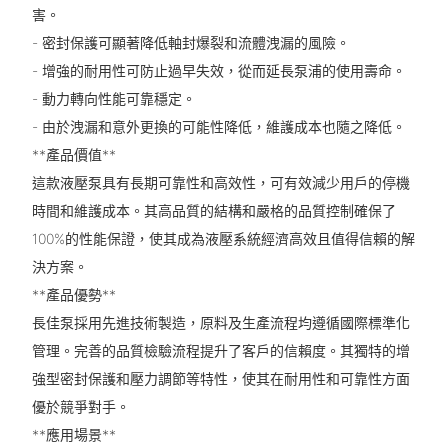
害。
- 密封保護可顯著降低軸封爆裂和流體洩漏的風險。
- 增強的耐用性可防止過早失效，從而延長泵浦的使用壽命。
- 動力轉向性能可靠穩定。
- 由於洩漏和意外更換的可能性降低，維護成本也隨之降低。
**產品價值**
這款液壓泵具有長期可靠性和高效性，可有效減少用戶的停機
時間和維護成本。其高品質的結構和嚴格的品質控制確保了
100%的性能保證，使其成為液壓系統經濟高效且值得信賴的解
決方案。
**產品優勢**
長佳泵採用先進技術製造，原料及生產流程均遵循國際標準化
管理。完善的品質檢驗流程提升了客戶的信賴度。其獨特的增
強型密封保護和壓力調節等特性，使其在耐用性和可靠性方面
優於競爭對手。
**應用場景**