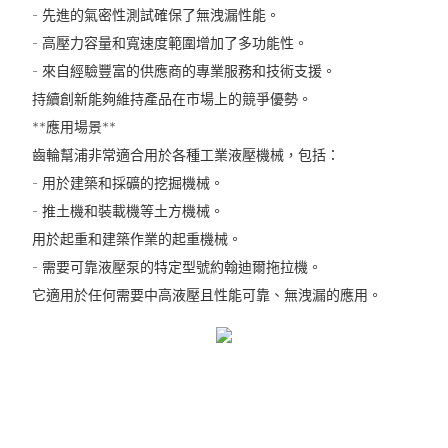
- 先進的氣密性測試確保了無洩漏性能。
- 高壓力容量和寬速度範圍增加了多功能性。
- 來自經驗豐富的供應商的專業服務和技術支援。
持續創新能夠維持產品在市場上的競爭優勢。
**應用場景**
齒輪幫浦非常適合用於各種工業液壓機械，包括：
- 用於建築和採礦的挖掘機械。
- 推土機和裝載機等土方機械。
用於起重和建築作業的起重機械。
- 需要可靠液壓泵的特定型號約翰迪爾拖拉機。
它適用於任何需要中高液壓且性能可靠、無洩漏的應用。