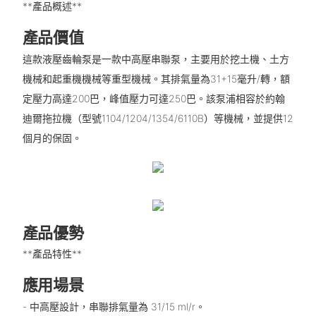
**產品概述**
產品價值
這款液壓齒輪泵是一款中高壓串聯泵，主要用於挖土機、土方
機械和起重機機械等重型機械。其排氣量為31+15毫升/轉，額
定壓力高達200巴，峰值壓力可達250巴。該泵浦相容於約翰
迪爾拖拉機（型號1104/1204/1354/6110B）等機械，並提供12
個月的保固。
產品優勢
**產品特性**
應用場景
- 中高壓設計，串聯排氣量為 31/15 ml/r。