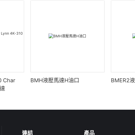
 Char
BMH液壓馬達H油口
BMER2
馬達
連結
產品