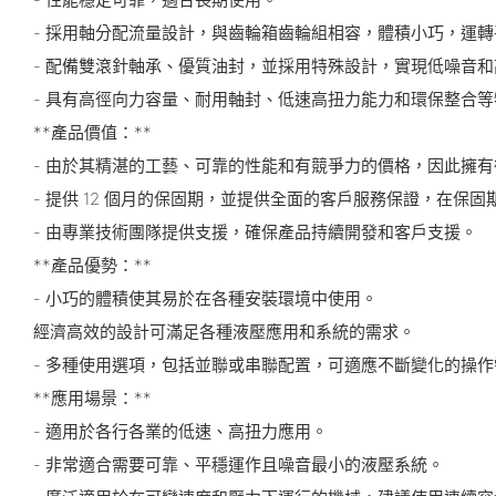
- 採用軸分配流量設計，與齒輪箱齒輪組相容，體積小巧，運轉
- 配備雙滾針軸承、優質油封，並採用特殊設計，實現低噪音
- 具有高徑向力容量、耐用軸封、低速高扭力能力和環保整合等
**產品價值：**
- 由於其精湛的工藝、可靠的性能和有競爭力的價格，因此擁
- 提供 12 個月的保固期，並提供全面的客戶服務保證，在保
- 由專業技術團隊提供支援，確保產品持續開發和客戶支援。
**產品優勢：**
- 小巧的體積使其易於在各種安裝環境中使用。
經濟高效的設計可滿足各種液壓應用和系統的需求。
- 多種使用選項，包括並聯或串聯配置，可適應不斷變化的操作
**應用場景：**
- 適用於各行各業的低速、高扭力應用。
- 非常適合需要可靠、平穩運作且噪音最小的液壓系統。