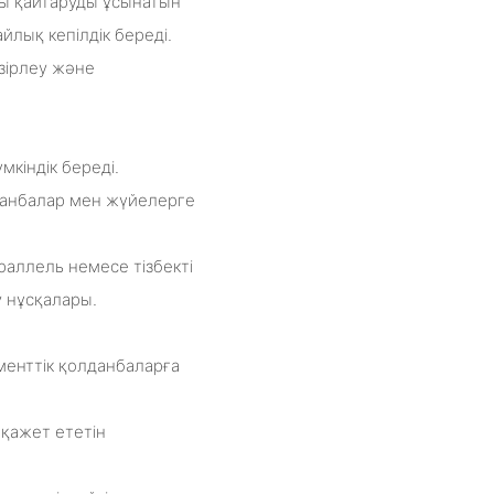
аны қайтаруды ұсынатын
йлық кепілдік береді.
әзірлеу және
кіндік береді.
лданбалар мен жүйелерге
раллель немесе тізбекті
 нұсқалары.
енттік қолданбаларға
 қажет ететін