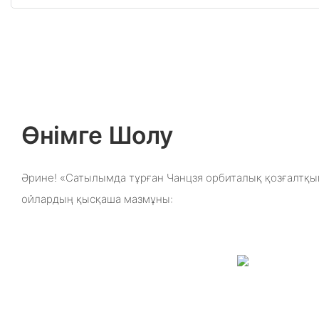
Өнімге Шолу
Әрине! «Сатылымда тұрған Чанцзя орбиталық қозғалтқыш
ойлардың қысқаша мазмұны: