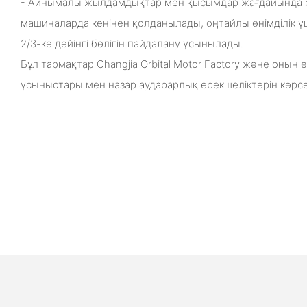
- Айнымалы жылдамдықтар мен қысымдар жағдайында ж
машиналарда кеңінен қолданылады, оңтайлы өнімділік үші
2/3-ке дейінгі бөлігін пайдалану ұсынылады.
Бұл тармақтар Changjia Orbital Motor Factory және оның
ұсыныстары мен назар аударарлық ерекшеліктерін көрсе