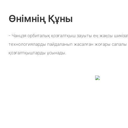
Өнімнің Құны
- Чанцзя орбиталық қозғалтқыш зауыты ең жақсы шикіза
технологияларды пайдаланып жасалған жоғары сапалы
қозғалтқыштарды ұсынады.