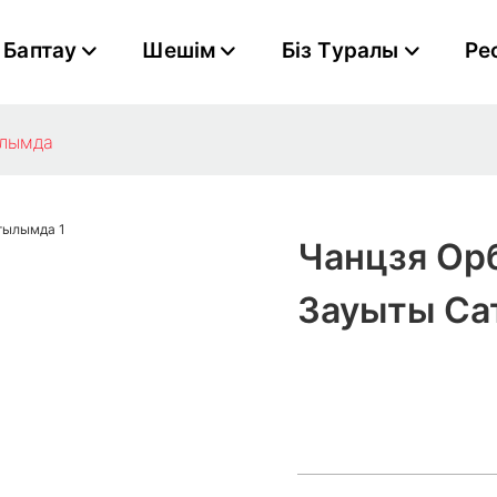
Баптау
Шешім
Біз Туралы
Ре
ылымда
Чанцзя Ор
Зауыты С