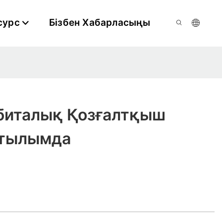
сурс
Бізбен Хабарласыңы
биталық Қозғалтқыш
атылымда