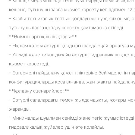
- Кепілдік мерзімі ішінде тегін ауыстыруды немесе ақш
кешенді тұтынушыларға қызмет көрсету кепілдігімен 12 а
- Кәсіби техникалық топтың қолдауымен үздіксіз өнімді 
тұтынушыларға қолдау көрсету қамтамасыз етіледі.
**Өнімнің артықшылықтары:**
- Ықшам көлем әртүрлі қондырғыларда оңай орнатуға мүм
- Үнемді және тиімді дизайн әртүрлі гидравликалық қо
қызмет көрсетеді.
- Өзгермелі пайдалану қажеттіліктеріне бейімделетін па
конфигурацияларды қоса алғанда, жан-жақты пайдалану
**Қолдану сценарийлері:**
- Әртүрлі салалардағы төмен жылдамдықты, жоғары мом
жарамды.
- Минималды шуылмен сенімді және тегіс жұмыс істеуді
гидравликалық жүйелер үшін өте қолайлы.