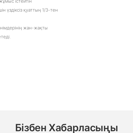
ұмыс істейтін
н үздіксіз қуаттың 1/3-тен
 өнімдерінің жан-жақты
теді.
Бізбен Хабарласыңы