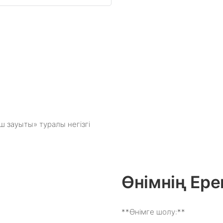
 зауыты» туралы негізгі
Өнімнің Ере
**Өнімге шолу:**