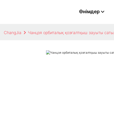
Өнімдер
ChangJia
Чанцзя орбиталық қозғалтқыш зауыты сат