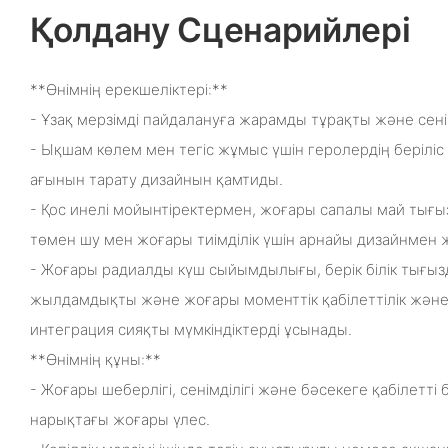
Қолдану Сценарийлері
**Өнімнің ерекшеліктері:**
- Ұзақ мерзімді пайдалануға жарамды тұрақты және сенім
- Ықшам көлем мен тегіс жұмыс үшін геролердің беріліс 
ағынын тарату дизайнын қамтиды.
- Қос инелі мойынтіректермен, жоғары сапалы май ты
төмен шу мен жоғары тиімділік үшін арнайы дизайнмен 
- Жоғары радиалды күш сыйымдылығы, берік білік тығы
жылдамдықты және жоғары моменттік қабілеттілік және
интеграция сияқты мүмкіндіктерді ұсынады.
**Өнімнің құны:**
- Жоғары шеберлігі, сенімділігі және бәсекеге қабілетт
нарықтағы жоғары үлес.