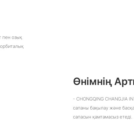
т пен озық
 орбиталық
Өнімнің А
- CHONGQING CHANGJIA INT
сапаны бақылау және басқа
сапасын қамтамасыз етеді.