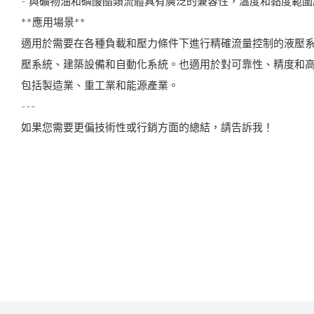
- 與礦物油和磷酸酯類流體具有廣泛的兼容性，溫度和黏度範
**應用場景**
適用於需要在各種負載和壓力條件下進行精確流量控制的液壓
壓系統、建築設備和自動化系統。也適用於對可靠性、精度和
包括製造業、重工業和能源產業。
---
如果您需要更偏技術性或行銷方面的總結，請告訴我！