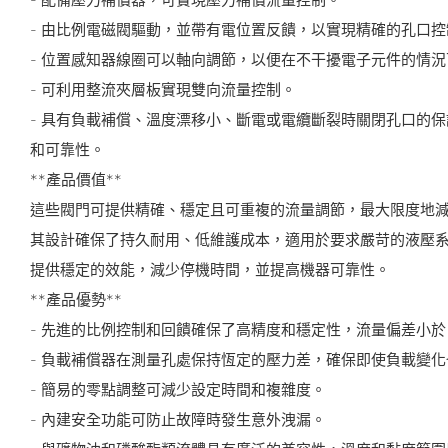
- 由比例電磁閥驅動，並帶有電位置反饋，以實現精確的孔口控
- 位置感知器線圈可以軸向調節，以便在不干擾電子元件的情
- 可利用整流夾層板實現雙向流量控制。
- 具有負載補償、溫度漂移小、斷電或電纜斷裂時關閉孔口的
和可靠性。
**產品價值**
這些閥門可提供精確、穩定且可重複的流量調節，最大限度地
其設計確保了持久耐用、低維護成本，適用於要求嚴苛的液壓
提供穩定的效能，減少停機時間，並提高機器可靠性。
**產品優勢**
- 先進的比例控制和回饋確保了高精度和穩定性，流量偏差小於 
- 負載補償器在測量孔處保持恆定的壓力差，確保即使負載變
- 簡易的零點調整可減少設定時間和複雜度。
- 內建安全功能可防止故障時發生意外洩漏。