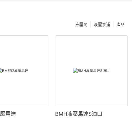
液壓閥
液壓泵浦
產品
液壓馬達
BMH液壓馬達S油口