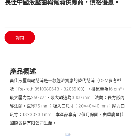
長佳中國液壓齒輪幫浦供應商，價格優惠。
詢問
產品概述
昌佳液壓齒輪幫浦是一款經濟實惠的替代幫浦（OEM參考型
號：Rexroth 9510080648、82065100），排氣量為16 cm³，
最大壓力為250 bar，最大轉速為3000 rpm。法蘭：長方形內
導法蘭，直徑75 mm；吸入口尺寸：20×40×40 mm；壓力口
尺寸：13×30×30 mm。本產品享有12個月保固，由重慶昌佳
國際貿易有限公司生產。