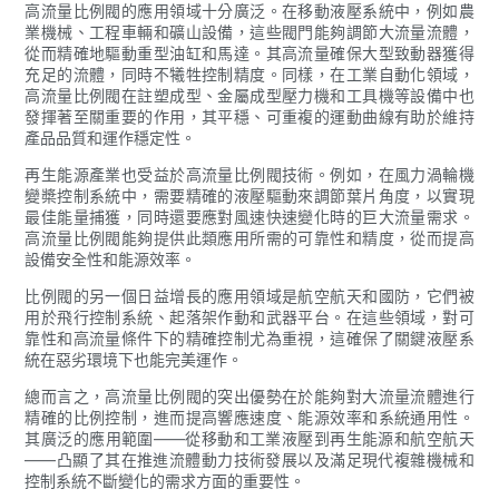
高流量比例閥的應用領域十分廣泛。在移動液壓系統中，例如農
業機械、工程車輛和礦山設備，這些閥門能夠調節大流量流體，
從而精確地驅動重型油缸和馬達。其高流量確保大型致動器獲得
充足的流體，同時不犧牲控制精度。同樣，在工業自動化領域，
高流量比例閥在註塑成型、金屬成型壓力機和工具機等設備中也
發揮著至關重要的作用，其平穩、可重複的運動曲線有助於維持
產品品質和運作穩定性。
再生能源產業也受益於高流量比例閥技術。例如，在風力渦輪機
變槳控制系統中，需要精確的液壓驅動來調節葉片角度，以實現
最佳能量捕獲，同時還要應對風速快速變化時的巨大流量需求。
高流量比例閥能夠提供此類應用所需的可靠性和精度，從而提高
設備安全性和能源效率。
比例閥的另一個日益增長的應用領域是航空航天和國防，它們被
用於飛行控制系統、起落架作動和武器平台。在這些領域，對可
靠性和高流量條件下的精確控制尤為重視，這確保了關鍵液壓系
統在惡劣環境下也能完美運作。
總而言之，高流量比例閥的突出優勢在於能夠對大流量流體進行
精確的比例控制，進而提高響應速度、能源效率和系統通用性。
其廣泛的應用範圍——從移動和工業液壓到再生能源和航空航天
——凸顯了其在推進流體動力技術發展以及滿足現代複雜機械和
控制系統不斷變化的需求方面的重要性。