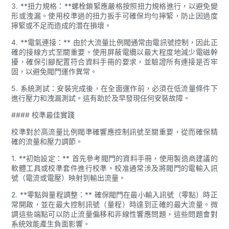
3. **扭力規格：**螺栓鎖緊應嚴格按照扭力規格進行，以避免變
形或洩漏。使用校準過的扭力扳手可確保均勻擰緊，防止因過度
擰緊或不足而造成的潛在損壞。
4. **電氣連接：** 由於大流量比例閥通常由電訊號控制，因此正
確的接線方式至關重要。使用屏蔽電纜以最大程度地減少電磁幹
擾，確保引腳配置符合資料手冊的要求，並驗證所有連接是否牢
固，以避免閥門運作異常。
5. 系統測試：安裝完成後，在全面運作前，必須在低流量條件下
進行壓力和洩漏測試。這有助於及早發現任何安裝故障。
#### 校準最佳實踐
校準對於高流量比例閥準確響應控制訊號至關重要，從而確保精
確的流量和壓力調節。
1. **初始設定：** 首先參考閥門的資料手冊，使用製造商建議的
軟體工具或校準套件進行校準。校准通常涉及將閥門的電輸入訊
號（電流或電壓）映射到輸出流量。
2. **零點與量程調整：** 確保閥門在最小輸入訊號（零點）時正
常開啟，並在最大控制訊號（量程）時達到正確的最大流量。微
調這些端點可以防止流量偏移和非線性響應問題，這些問題會對
系統效能產生負面影響。