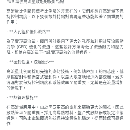
### 增強高流量效能的設計特點
高流量比例閥與標準比例閥的差異在於，它們能夠在高流量下保
持控制精度。以下幾個設計特點對實現這些功能起著至關重要的
作用：
- **大孔徑和優化流路**
為了實現高流量，閥門設計採用了更大的孔徑和利用計算流體動
力學 (CFD) 優化的流道。這些設計方法降低了流動阻力和壓力
降，即使在高流量下也能實現高效的流體通過。
- **密封性強，洩漏更少**
高流量比例閥採用先進的密封技術，例如精密加工的閥芯座、低
摩擦密封件和迷宮式密封件，以最大限度地減少內部洩漏。減少
洩漏對於保持控制精度和系統效率至關重要，尤其是在流量增加
的情況下。
- **熱管理措施**
在高流量應用中，由於需要更高的電能來驅動更大的閥芯，因此
散熱管理至關重要。採用高導熱材料、整合式散熱器或設定冷卻
通道，可防止電磁閥過熱並保持流體性能穩定，從而確保可靠運
作。