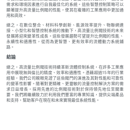
需求和環境因素進行自我最佳化的系統。這些智慧控制策略可以
顯著提升高流量比例閥的性能，使其在複雜的工業應用中更加通
用和高效。
總之，在數位整合、材料科學創新、能源效率提升、物聯網連
接、小型化和智慧控制系統的推動下，高流量比例閥技術的未來
發展將迎來變革性成長。這些發展趨勢可望提升比例閥的性能、
永續性和適應性，從而為更智慧、更有效率的流體動力系統鋪
路。
結論
總之，高流量比例閥技術持續革新流體控制系統，在許多工業應
用中展現無與倫比的精度、效率和適應性。憑藉超過15年的行業
經驗，我們公司親眼見證了這些閥門的演進及其對性能和可靠性
的變革性影響。隨著對更精確、更靈敏的流量控制解決方案的需
求日益增長，採用先進的比例閥技術對於保持領先地位至關重
要。我們將繼續致力於利用我們豐富的專業知識，提供尖端產品
和支持，幫助客戶在現在和未來實現最佳系統性能。