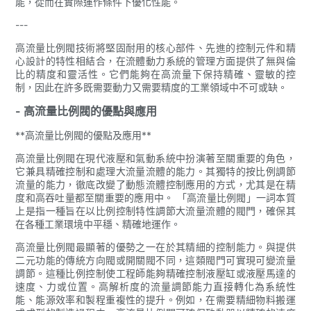
能，從而在實際運作條件下優化性能。
---
高流量比例閥技術將堅固耐用的核心部件、先進的控制元件和精
心設計的特性相結合，在流體動力系統的管理方面提供了無與倫
比的精度和靈活性。它們能夠在高流量下保持精確、靈敏的控
制，因此在許多既需要動力又需要精度的工業領域中不可或缺。
- 高流量比例閥的優點與應用
**高流量比例閥的優點及應用**
高流量比例閥在現代液壓和氣動系統中扮演著至關重要的角色，
它兼具精確控制和處理大流量流體的能力。其獨特的按比例調節
流量的能力，徹底改變了動態流體控制應用的方式，尤其是在精
度和高吞吐量都至關重要的應用中。 「高流量比例閥」一詞本質
上是指一種旨在以比例控制特性調節大流量流體的閥門，確保其
在各種工業環境中平穩、精確地運作。
高流量比例閥最顯著的優勢之一在於其精細的控制能力。與提供
二元功能的傳統方向閥或開關閥不同，這類閥門可實現可變流量
調節。這種比例控制使工程師能夠精確控制液壓缸或液壓馬達的
速度、力或位置。高解析度的流量調節能力直接轉化為系統性
能、能源效率和製程重複性的提升。例如，在需要精細物料搬運