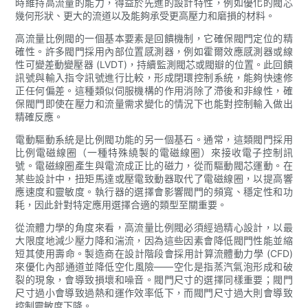
時維持高流量的能力，得益於先進的設計特性，例如優化的閥芯
幾何形狀、更大的流道以及能夠承受更高壓力和磨損的材料。
高流量比例閥的一個基本要素是回饋機制，它確保閥門定位的精
確性。許多閥門採用內部位置感測器，例如霍爾效應感測器或線
性可變差動變壓器 (LVDT)，持續監測閥芯或閥瓣的位置。此回饋
訊號與輸入指令訊號進行比較，形成閉環控制系統，能夠快速修
正任何偏差。這種類似伺服機構的作用消除了滯後和非線性，確
保閥門即使在壓力和流量需求變化的情況下也能對控制輸入做出
精確反應。
電動驅動系統是比例閥功能的另一個基石。通常，這類閥門採用
比例電磁線圈（一種特殊繞製的電磁線圈）來接收電子控制訊
號。電磁線圈產生與電流成正比的磁力，從而驅動閥芯運動。在
某些設計中，扭矩馬達或壓電致動器取代了電磁線圈，以提高響
應速度和靈敏度。執行器的選擇會影響閥門的頻寬、穩定性和功
耗，因此針對特定應用選擇合適的類型至關重要。
從流體力學的角度來看，高流量比例閥必須經過精心設計，以最
大限度地減少壓力降和湍流，因為這些因素會降低閥門性能並縮
短其使用壽命。製造商在設計階段會採用計算流體動力學 (CFD)
來優化內部通道並降低空化風險——空化是指蒸汽氣泡形成和破
裂的現象，會導致損壞和噪音。閥門尺寸的選擇同樣重要；閥門
尺寸過小會導致過熱和運作效率低下，而閥門尺寸過大則會導致
控制靈敏度下降。