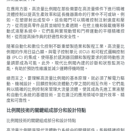
在應用方面，高流量比例閥在那些需要在高流量條件下進行精確
流體控制以提高生產效率和延長機器壽命的行業中不可或缺。例
如，在塑膠射出成型中，這些閥門可以精確控制注射速度和壓
力，從而提高零件品質並縮短生產週期。在挖土機和裝載機等移
動式液壓系統中，它們能夠實現動臂和鬥桿運動的平穩精確控
制，從而提高操作員的舒適性和安全性。
隨著自動化和數位化控制不斷重塑製造業和製程工業，高流量比
例閥的作用日益凸顯。與電子控制單元 (ECU) 和可程式邏輯控制
器 (PLC) 的集成，使得基於感測器回饋和製程要求的即時動態流
量調節成為可能。此外，現代比例閥內建的診斷和狀態監測功
能，有助於預防性維護並減少運轉停機時間。
總而言之，要理解高流量比例閥的基本原理，就必須了解電力驅
動、機械設計、回饋控制和流體動力學之間的相互作用。它們能
夠以精確的比例控制來管理大流量流體，使其成為先進工業液壓
和自動化系統的基礎技術，並在廣泛的應用領域中提升效率、精
度和可靠性。
比例閥技術的關鍵組成部分和設計特點
比例閥技術的關鍵組成部分和設計特點
高流量比例閥是現代流體動力系統中的關鍵部件，能夠精確控制