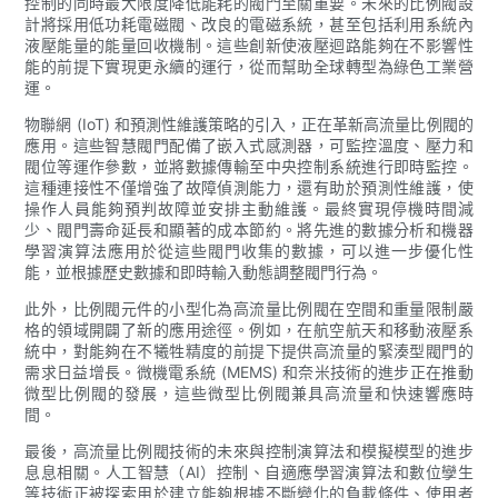
控制的同時最大限度降低能耗的閥門至關重要。未來的比例閥設
計將採用低功耗電磁閥、改良的電磁系統，甚至包括利用系統內
液壓能量的能量回收機制。這些創新使液壓迴路能夠在不影響性
能的前提下實現更永續的運行，從而幫助全球轉型為綠色工業營
運。
物聯網 (IoT) 和預測性維護策略的引入，正在革新高流量比例閥的
應用。這些智慧閥門配備了嵌入式感測器，可監控溫度、壓力和
閥位等運作參數，並將數據傳輸至中央控制系統進行即時監控。
這種連接性不僅增強了故障偵測能力，還有助於預測性維護，使
操作人員能夠預判故障並安排主動維護。最終實現停機時間減
少、閥門壽命延長和顯著的成本節約。將先進的數據分析和機器
學習演算法應用於從這些閥門收集的數據，可以進一步優化性
能，並根據歷史數據和即時輸入動態調整閥門行為。
此外，比例閥元件的小型化為高流量比例閥在空間和重量限制嚴
格的領域開闢了新的應用途徑。例如，在航空航天和移動液壓系
統中，對能夠在不犧牲精度的前提下提供高流量的緊湊型閥門的
需求日益增長。微機電系統 (MEMS) 和奈米技術的進步正在推動
微型比例閥的發展，這些微型比例閥兼具高流量和快速響應時
間。
最後，高流量比例閥技術的未來與控制演算法和模擬模型的進步
息息相關。人工智慧（AI）控制、自適應學習演算法和數位孿生
等技術正被探索用於建立能夠根據不斷變化的負載條件、使用者