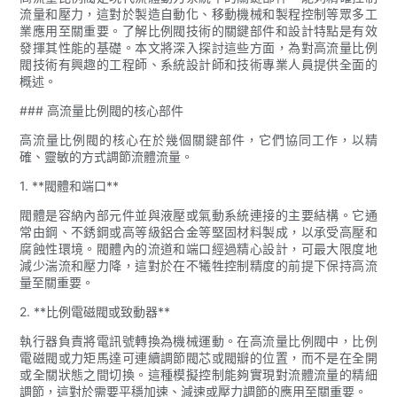
流量和壓力，這對於製造自動化、移動機械和製程控制等眾多工
業應用至關重要。了解比例閥技術的關鍵部件和設計特點是有效
發揮其性能的基礎。本文將深入探討這些方面，為對高流量比例
閥技術有興趣的工程師、系統設計師和技術專業人員提供全面的
概述。
### 高流量比例閥的核心部件
高流量比例閥的核心在於幾個關鍵部件，它們協同工作，以精
確、靈敏的方式調節流體流量。
1. **閥體和端口**
閥體是容納內部元件並與液壓或氣動系統連接的主要結構。它通
常由鋼、不銹鋼或高等級鋁合金等堅固材料製成，以承受高壓和
腐蝕性環境。閥體內的流道和端口經過精心設計，可最大限度地
減少湍流和壓力降，這對於在不犧牲控制精度的前提下保持高流
量至關重要。
2. **比例電磁閥或致動器**
執行器負責將電訊號轉換為機械運動。在高流量比例閥中，比例
電磁閥或力矩馬達可連續調節閥芯或閥瓣的位置，而不是在全開
或全關狀態之間切換。這種模擬控制能夠實現對流體流量的精細
調節，這對於需要平穩加速、減速或壓力調節的應用至關重要。