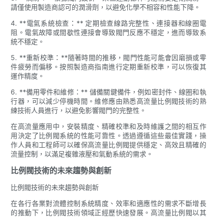
請僅使用製造商認可的潤滑劑，以避免化學不相容和性能下降。
4. **電氣系統檢查：** 定期檢查線路完整性、連接器和線圈電
阻。電氣故障或間歇性連接會導致閥門反應不穩定，進而導致系
統不穩定。
5. **重新校準：**隨著時間的推移，閥門性能可能會因磨損或零
件疲勞而偏移。按照製造商指南進行定期重新校準，可以恢復其
運作精度。
6. **備用零件和維修：** 儲備關鍵備件，例如密封件、線圈和執
行器，可以減少停機時間。維修應由熟悉高流量比例閥技術的熟
練技術人員進行，以避免影響閥門的完整性。
在高流量應用中，安裝精度、精確校準和及時維護之間的相互作
用決定了比例閥系統的性能可靠性。透過遵循這些最佳實踐，操
作人員和工程師可以確保高流量比例閥提供穩定、高效且精確的
流量控制，以滿足複雜液壓和氣動系統的需求。
比例閥技術的未來趨勢與創新
比例閥技術的未來趨勢與創新
在各行各業對流體控制系統精度、效率和適應性的需求不斷增長
的推動下，比例閥技術領域正經歷快速發展。高流量比例閥以其