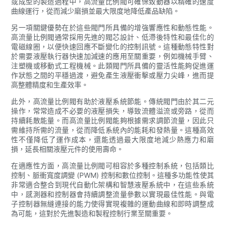
或成型的製造過程中，高流量比例閥可確保致動器以精確的速度
曲線運行，從而減少磨損並最大限度地降低產品缺陷。
另一項關鍵優勢在於這些閥門所具備的增強響應性和動態性能。
高流量比例閥通常採用先進的閥芯設計、低滯後特性和最佳化的
電磁線圈，以便快速回應不斷變化的控制訊號。這種動態特性對
於需要液壓執行器快速加減速的應用至關重要，例如機械手臂、
注塑機或移動式工程機械。此類閥門所具備的靈活性能夠促進運
作狀態之間的平穩過渡，避免產生液壓衝擊或壓力尖峰，進而提
高整體精度和生產效率。
此外，高流量比例閥有助於液壓系統節能。傳統閥門由於其二元
操作，常常造成不必要的液壓損失，導致流體溢流或旁路，從而
持續耗散能量。而高流量比例閥能夠根據需求調節流量，因此只
需維持所需的流量，從而降低系統內的能耗和發熱量。這種高效
性不僅降低了運作成本，還能透過最大限度地減少熱應力和磨
損，延長相關液壓元件的使用壽命。
在適應性方面，高流量比例閥可相容於多種控制系統，包括類比
控制、脈衝寬度調變 (PWM) 控制和數位控制。這種多功能性使其
非常適合整合到現代自動化架構和智慧液壓系統中，在這些系統
中，感測器和控制器會持續調整流量參數以實現最佳性能。與電
子控制器無縫連接的能力使得實現複雜的運動曲線和即時調整成
為可能，這對於先進製造和製程控制行業至關重要。