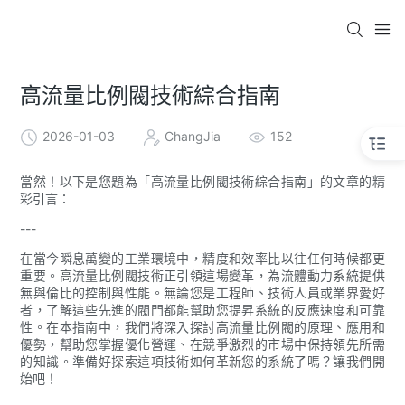
高流量比例閥技術綜合指南
2026-01-03
ChangJia
152
當然！以下是您題為「高流量比例閥技術綜合指南」的文章的精
彩引言：
---
在當今瞬息萬變的工業環境中，精度和效率比以往任何時候都更
重要。高流量比例閥技術正引領這場變革，為流體動力系統提供
無與倫比的控制與性能。無論您是工程師、技術人員或業界愛好
者，了解這些先進的閥門都能幫助您提昇系統的反應速度和可靠
性。在本指南中，我們將深入探討高流量比例閥的原理、應用和
優勢，幫助您掌握優化營運、在競爭激烈的市場中保持領先所需
的知識。準備好探索這項技術如何革新您的系統了嗎？讓我們開
始吧！