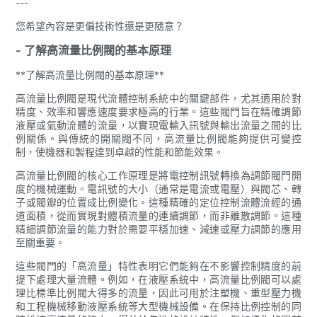
---
您希望內容是更偏技術性還是更隨意？
- 了解高流量比例閥的基本原理
**了解高流量比例閥的基本原理**
高流量比例閥是現代流體控制系統中的關鍵部件，尤其適用於對
精度、效率和響應速度要求極高的行業。這些閥門旨在精確調節
液壓或氣動流體的流量，以實現電輸入訊號與輸出流量之間的比
例關係。與傳統的開關閥不同，高流量比例閥能夠提供可變控
制，使機器和製程達到卓越的性能和節能效果。
高流量比例閥的核心工作原理是將電控制訊號轉換為調節閥門開
度的機械運動。電訊號的大小（通常是電流或電壓）與閥芯、轉
子或閥瓣的位置成比例變化。這種精確的定位控制流體流經的通
道面積，從而實現對體積流量的連續調節，而非離散調節。這種
精細調節流量的能力對於需要平穩加速、減速或壓力調節的應用
至關重要。
這些閥門的「高流量」特性表明它們能夠在不影響控制精度的前
提下處理大量流體。例如，在液壓系統中，高流量比例閥可以處
理比標準比例閥大得多的流量，因此可用於注塑機、重型壓力機
和工程機械移動液壓系統等大型機械設備。在保持比例控制的同