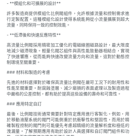
- **模組化和可擴展的設計**
許多製造商提供模組化比例閥組件，允許根據流量和控制需求進
行定製配置。這種模組化設計使得系統能夠從小流量擴展到超大
流量，同時保持一致的控制效能。
- **低滯後和快速反應特性**
高流量比例閥採用精密加工優化的電磁線圈磁路設計，最大限度
地減少磁滯現象。輕量化閥芯組件與高性能致動器相結合，實現
了快速響應，從而能夠快速改變流量方向和流量，這對於動態控
制環境至關重要。
### 材料和製造的考慮
先進的材料選擇對於確保高流量比例閥在嚴苛工況下的耐用性和
性能至關重要。耐腐蝕塗層、減少磨損的表面處理以及製造過程
中嚴格的公差控制，都有助於提高這些設備的壽命和可靠性。
### 應用特定自訂
最後，比例閥技術通常需要針對特定應用進行客製化。例如，用
於移動液壓系統的閥門可能側重於抗衝擊性和堅固性，而用於精
確製程控制的閥門則可能優先考慮超精細的流量解析度和極低的
洩漏量。了解預期應用有助於設計人員選擇和自訂閥門組件和功