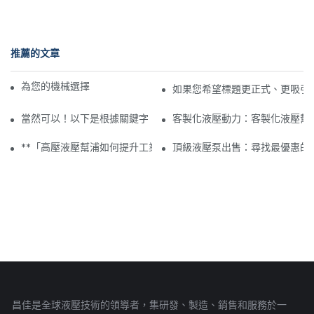
推薦的文章
為您的機械選擇合適的液壓齒輪泵
如果您希望標題更正式、更吸引
當然可以！以下是根據關鍵字「中國工業液壓泵批發」提供的一些
客製化液壓動力：客製化液壓幫
**「高壓液壓幫浦如何提升工業效率」**
頂級液壓泵出售：尋找最優惠的
昌佳是全球液壓技術的領導者，集研發、製造、銷售和服務於一