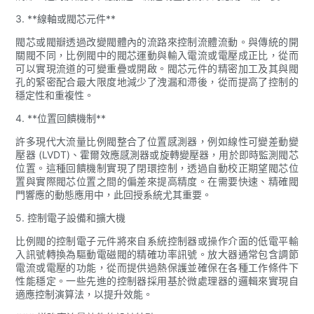
3. **線軸或閥芯元件**
閥芯或閥瓣透過改變閥體內的流路來控制流體流動。與傳統的開
關閥不同，比例閥中的閥芯運動與輸入電流或電壓成正比，從而
可以實現流道的可變重疊或開啟。閥芯元件的精密加工及其與閥
孔的緊密配合最大限度地減少了洩漏和滯後，從而提高了控制的
穩定性和重複性。
4. **位置回饋機制**
許多現代大流量比例閥整合了位置感測器，例如線性可變差動變
壓器 (LVDT)、霍爾效應感測器或旋轉變壓器，用於即時監測閥芯
位置。這種回饋機制實現了閉環控制，透過自動校正期望閥芯位
置與實際閥芯位置之間的偏差來提高精度。在需要快速、精確閥
門響應的動態應用中，此回授系統尤其重要。
5. 控制電子設備和擴大機
比例閥的控制電子元件將來自系統控制器或操作介面的低電平輸
入訊號轉換為驅動電磁閥的精確功率訊號。放大器通常包含調節
電流或電壓的功能，從而提供過熱保護並確保在各種工作條件下
性能穩定。一些先進的控制器採用基於微處理器的邏輯來實現自
適應控制演算法，以提升效能。