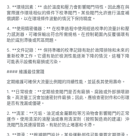
3. **環境因素：** 由於溫度和壓力會影響閥門特性，因此應在與
實際運作環境相似的條件下校準閥門。某些閥門允許進行溫度補
償調節，以在環境條件波動的情況下保持精度。
4. **使用精密儀器：** 在校準過程中使用經過校準的流量計和壓
力感測器，可確保輸出符合所需規格。在控制範圍內反覆循環有
助於識別滯後或死區問題。
5. **文件記錄：** 保持準確的校準記錄有助於故障排除和未來的
重新校準工作。它還有助於檢測性能逐漸下降的情況，這種下降
可能表示設備有磨損或污染。
#### 維護最佳實踐
定期維護可確保大流量比例閥的持續性能，並延長其使用壽命。
1. **日常檢查：**定期檢查閥門是否有磨損、腐蝕或外部損壞跡
象。高流量工況會加速密封件磨損；因此，應檢查密封件和O形環
是否有洩漏或僵硬。
2. **清潔：**污垢、油泥或金屬顆粒等污染物會影響閥門的正常
運作。使用清潔的液壓油或專用清潔劑（按照製造商的建議）沖
洗閥門及其連接管路，有助於防止堵塞和卡滯。
3. **潤滑：**根據閥門設計，某些運動部件可能需要定期潤滑。