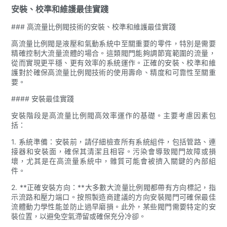
安裝、校準和維護最佳實踐
### 高流量比例閥技術的安裝、校準和維護最佳實踐
高流量比例閥是液壓和氣動系統中至關重要的零件，特別是需要
精確控制大流量流體的場合。這類閥門能夠調節寬範圍的流量，
從而實現更平穩、更有效率的系統運作。正確的安裝、校準和維
護對於確保高流量比例閥技術的使用壽命、精度和可靠性至關重
要。
#### 安裝最佳實踐
安裝階段是高流量比例閥高效率運作的基礎。主要考慮因素包
括：
1. 系統準備：安裝前，請仔細檢查所有系統組件，包括管路、連
接器和安裝面，確保其清潔且相容。污染會導致閥門故障或損
壞，尤其是在高流量系統中，雜質可能會被擠入關鍵的內部組
件。
2. **正確安裝方向：**大多數大流量比例閥都帶有方向標記，指
示流路和壓力端口。按照製造商建議的方向安裝閥門可確保最佳
流體動力學性能並防止過早磨損。此外，某些閥門需要特定的安
裝位置，以避免空氣滯留或確保充分冷卻。