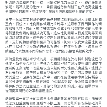
對流體流量和壓力的平穩、可變控制能力而聞名，引領這股創新
浪潮。隨著技術的進步，一些關鍵趨勢和創新正在塑造高流量比
例閥技術的未來，並改變各行業設計液壓和氣動系統的方式。
其中一個最重要的趨勢是將先進的數位控制系統與大流量比例閥
整合。傳統上，比例閥依賴類比控制器，這限制了閥門操作的精
度和靈活性。然而，數位訊號處理器 (DSP) 和微控制器的出現使
得智慧比例閥的開發成為可能，這些比例閥可以根據感測器回饋
即時調整其響應。這些數位控制系統有助於實現更精確的流量調
節、更好的動態響應和更高的可靠性。例如，現代大流量比例閥
現在可以整合到複雜的自動化系統中，在這些系統中，流量會持
續最佳化以適應不同的運作需求，從而提高整個系統的效率。
高流量比例閥技術領域的另一項關鍵創新在於材料和製造流程的
進步。新型複合材料、先進合金和精密加工製程使得閥門即使在
嚴苛的工業環境下也能展現出卓越的耐久性和抗腐蝕性。這對於
石油天然氣、航空航太和重型機械等​​行業中使用的高流量比例閥
尤其重要，因為在這些行業中，閥門在長使用壽命內保持穩定可
靠的性能至關重要。積層製造（或稱3D列印）作為製造複雜閥門
零件的方法也日益普及，其優化的流道能夠減少湍流和壓力降，
從而提高閥門的效率和響應速度。
能源效率一直是推動高流量比例閥創新發展的關鍵因素。隨著環
境法規日益嚴格和能源成本不斷上漲，開發能夠在保持精確流量