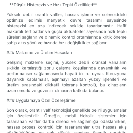
- **Düşük Histerezis ve Hızlı Tepki Özellikleri**
Yüksek debili orantılı valfler, hassas işleme ve solenoiddeki
optimize edilmiş manyetik devre tasarımı sayesinde
histerezisi en aza indirecek şekilde tasarlanmıştır. Hafif
makaralı tertibatlar ve güçlü aktüatörler sayesinde hızlı tepki
süreleri sağlanır ve dinamik kontrol ortamlarında kritik öneme
sahip akış yönü ve hızında hızlı değişiklikler sağlanır.
### Malzeme ve Üretim Hususları
Gelişmiş malzeme seçimi, yüksek debili oransal vanaların
sıklıkla karşılaştığı zorlu çalışma koşullarında dayanıklılık ve
performansın sağlanmasında hayati bir rol oynar. Korozyona
dayanıklı kaplamalar, aşınmayı azaltan yüzey işlemleri ve
üretim sırasındaki dikkatli tolerans kontrolü, bu cihazların
uzun ömürlü ve güvenilir olmasına katkıda bulunur.
### Uygulamaya Özel Özelleştirme
Son olarak, orantılı valf teknolojisi genellikle belirli uygulamalar
için özelleştirilir. Örneğin, mobil hidrolik sistemler için
tasarlanan valfler darbe direnci ve sağlamlığa odaklanırken,
hassas proses kontrolü için tasarlananlar ultra hassas akış
çözünürlüğüne ve çok düşük sızıntıya öncelik verebilir.