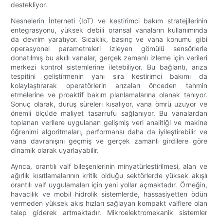
destekliyor.
Nesnelerin İnterneti (IoT) ve kestirimci bakım stratejilerinin
entegrasyonu, yüksek debili oransal vanaların kullanımında
da devrim yaratıyor. Sıcaklık, basınç ve vana konumu gibi
operasyonel parametreleri izleyen gömülü sensörlerle
donatılmış bu akıllı vanalar, gerçek zamanlı izleme için verileri
merkezi kontrol sistemlerine iletebiliyor. Bu bağlantı, arıza
tespitini geliştirmenin yanı sıra kestirimci bakımı da
kolaylaştırarak operatörlerin arızaları önceden tahmin
etmelerine ve proaktif bakım planlamalarına olanak tanıyor.
Sonuç olarak, duruş süreleri kısalıyor, vana ömrü uzuyor ve
önemli ölçüde maliyet tasarrufu sağlanıyor. Bu vanalardan
toplanan verilere uygulanan gelişmiş veri analitiği ve makine
öğrenimi algoritmaları, performansı daha da iyileştirebilir ve
vana davranışını geçmiş ve gerçek zamanlı girdilere göre
dinamik olarak uyarlayabilir.
Ayrıca, orantılı valf bileşenlerinin minyatürleştirilmesi, alan ve
ağırlık kısıtlamalarının kritik olduğu sektörlerde yüksek akışlı
orantılı valf uygulamaları için yeni yollar açmaktadır. Örneğin,
havacılık ve mobil hidrolik sistemlerde, hassasiyetten ödün
vermeden yüksek akış hızları sağlayan kompakt valflere olan
talep giderek artmaktadır. Mikroelektromekanik sistemler