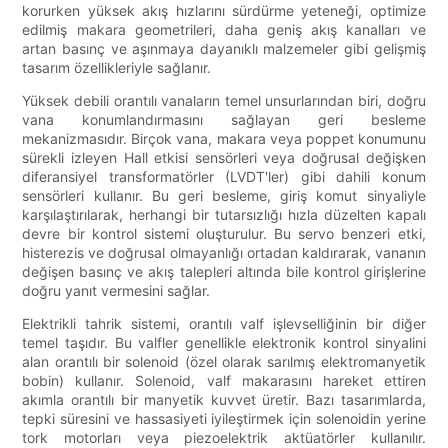
korurken yüksek akış hızlarını sürdürme yeteneği, optimize
edilmiş makara geometrileri, daha geniş akış kanalları ve
artan basınç ve aşınmaya dayanıklı malzemeler gibi gelişmiş
tasarım özellikleriyle sağlanır.
Yüksek debili orantılı vanaların temel unsurlarından biri, doğru
vana konumlandırmasını sağlayan geri besleme
mekanizmasıdır. Birçok vana, makara veya poppet konumunu
sürekli izleyen Hall etkisi sensörleri veya doğrusal değişken
diferansiyel transformatörler (LVDT'ler) gibi dahili konum
sensörleri kullanır. Bu geri besleme, giriş komut sinyaliyle
karşılaştırılarak, herhangi bir tutarsızlığı hızla düzelten kapalı
devre bir kontrol sistemi oluşturulur. Bu servo benzeri etki,
histerezis ve doğrusal olmayanlığı ortadan kaldırarak, vananın
değişen basınç ve akış talepleri altında bile kontrol girişlerine
doğru yanıt vermesini sağlar.
Elektrikli tahrik sistemi, orantılı valf işlevselliğinin bir diğer
temel taşıdır. Bu valfler genellikle elektronik kontrol sinyalini
alan orantılı bir solenoid (özel olarak sarılmış elektromanyetik
bobin) kullanır. Solenoid, valf makarasını hareket ettiren
akımla orantılı bir manyetik kuvvet üretir. Bazı tasarımlarda,
tepki süresini ve hassasiyeti iyileştirmek için solenoidin yerine
tork motorları veya piezoelektrik aktüatörler kullanılır.