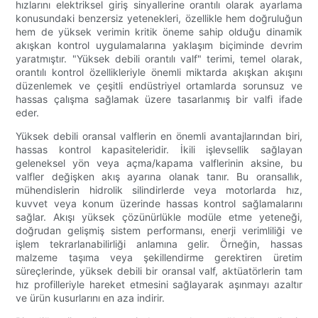
hızlarını elektriksel giriş sinyallerine orantılı olarak ayarlama
konusundaki benzersiz yetenekleri, özellikle hem doğruluğun
hem de yüksek verimin kritik öneme sahip olduğu dinamik
akışkan kontrol uygulamalarına yaklaşım biçiminde devrim
yaratmıştır. "Yüksek debili orantılı valf" terimi, temel olarak,
orantılı kontrol özellikleriyle önemli miktarda akışkan akışını
düzenlemek ve çeşitli endüstriyel ortamlarda sorunsuz ve
hassas çalışma sağlamak üzere tasarlanmış bir valfi ifade
eder.
Yüksek debili oransal valflerin en önemli avantajlarından biri,
hassas kontrol kapasiteleridir. İkili işlevsellik sağlayan
geleneksel yön veya açma/kapama valflerinin aksine, bu
valfler değişken akış ayarına olanak tanır. Bu oransallık,
mühendislerin hidrolik silindirlerde veya motorlarda hız,
kuvvet veya konum üzerinde hassas kontrol sağlamalarını
sağlar. Akışı yüksek çözünürlükle modüle etme yeteneği,
doğrudan gelişmiş sistem performansı, enerji verimliliği ve
işlem tekrarlanabilirliği anlamına gelir. Örneğin, hassas
malzeme taşıma veya şekillendirme gerektiren üretim
süreçlerinde, yüksek debili bir oransal valf, aktüatörlerin tam
hız profilleriyle hareket etmesini sağlayarak aşınmayı azaltır
ve ürün kusurlarını en aza indirir.