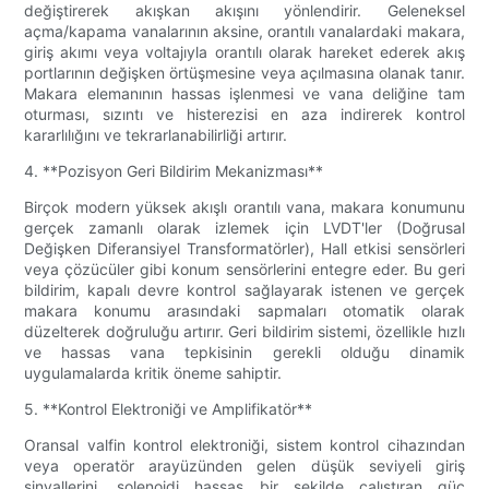
değiştirerek akışkan akışını yönlendirir. Geleneksel
açma/kapama vanalarının aksine, orantılı vanalardaki makara,
giriş akımı veya voltajıyla orantılı olarak hareket ederek akış
portlarının değişken örtüşmesine veya açılmasına olanak tanır.
Makara elemanının hassas işlenmesi ve vana deliğine tam
oturması, sızıntı ve histerezisi en aza indirerek kontrol
kararlılığını ve tekrarlanabilirliği artırır.
4. **Pozisyon Geri Bildirim Mekanizması**
Birçok modern yüksek akışlı orantılı vana, makara konumunu
gerçek zamanlı olarak izlemek için LVDT'ler (Doğrusal
Değişken Diferansiyel Transformatörler), Hall etkisi sensörleri
veya çözücüler gibi konum sensörlerini entegre eder. Bu geri
bildirim, kapalı devre kontrol sağlayarak istenen ve gerçek
makara konumu arasındaki sapmaları otomatik olarak
düzelterek doğruluğu artırır. Geri bildirim sistemi, özellikle hızlı
ve hassas vana tepkisinin gerekli olduğu dinamik
uygulamalarda kritik öneme sahiptir.
5. **Kontrol Elektroniği ve Amplifikatör**
Oransal valfin kontrol elektroniği, sistem kontrol cihazından
veya operatör arayüzünden gelen düşük seviyeli giriş
sinyallerini, solenoidi hassas bir şekilde çalıştıran güç