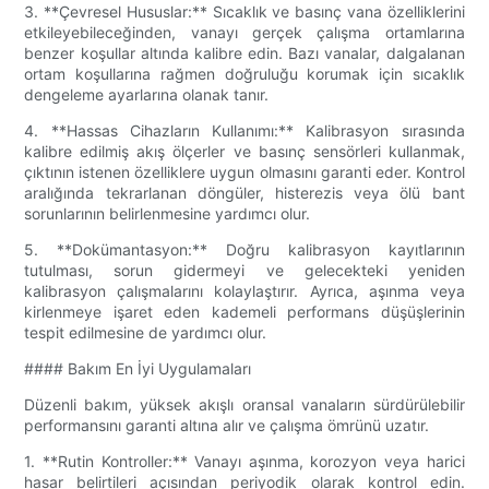
3. **Çevresel Hususlar:** Sıcaklık ve basınç vana özelliklerini
etkileyebileceğinden, vanayı gerçek çalışma ortamlarına
benzer koşullar altında kalibre edin. Bazı vanalar, dalgalanan
ortam koşullarına rağmen doğruluğu korumak için sıcaklık
dengeleme ayarlarına olanak tanır.
4. **Hassas Cihazların Kullanımı:** Kalibrasyon sırasında
kalibre edilmiş akış ölçerler ve basınç sensörleri kullanmak,
çıktının istenen özelliklere uygun olmasını garanti eder. Kontrol
aralığında tekrarlanan döngüler, histerezis veya ölü bant
sorunlarının belirlenmesine yardımcı olur.
5. **Dokümantasyon:** Doğru kalibrasyon kayıtlarının
tutulması, sorun gidermeyi ve gelecekteki yeniden
kalibrasyon çalışmalarını kolaylaştırır. Ayrıca, aşınma veya
kirlenmeye işaret eden kademeli performans düşüşlerinin
tespit edilmesine de yardımcı olur.
#### Bakım En İyi Uygulamaları
Düzenli bakım, yüksek akışlı oransal vanaların sürdürülebilir
performansını garanti altına alır ve çalışma ömrünü uzatır.
1. **Rutin Kontroller:** Vanayı aşınma, korozyon veya harici
hasar belirtileri açısından periyodik olarak kontrol edin.