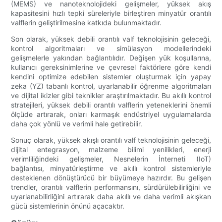
(MEMS) ve nanoteknolojideki gelişmeler, yüksek akış
kapasitesini hızlı tepki süreleriyle birleştiren minyatür orantılı
valflerin geliştirilmesine katkıda bulunmaktadır.
Son olarak, yüksek debili orantılı valf teknolojisinin geleceği,
kontrol algoritmaları ve simülasyon modellerindeki
gelişmelerle yakından bağlantılıdır. Değişen yük koşullarına,
kullanıcı gereksinimlerine ve çevresel faktörlere göre kendi
kendini optimize edebilen sistemler oluşturmak için yapay
zeka (YZ) tabanlı kontrol, uyarlanabilir öğrenme algoritmaları
ve dijital ikizler gibi teknikler araştırılmaktadır. Bu akıllı kontrol
stratejileri, yüksek debili orantılı valflerin yeteneklerini önemli
ölçüde artırarak, onları karmaşık endüstriyel uygulamalarda
daha çok yönlü ve verimli hale getirebilir.
Sonuç olarak, yüksek akışlı orantılı valf teknolojisinin geleceği,
dijital entegrasyon, malzeme bilimi yenilikleri, enerji
verimliliğindeki gelişmeler, Nesnelerin İnterneti (IoT)
bağlantısı, minyatürleştirme ve akıllı kontrol sistemleriyle
desteklenen dönüştürücü bir büyümeye hazırdır. Bu gelişen
trendler, orantılı valflerin performansını, sürdürülebilirliğini ve
uyarlanabilirliğini artırarak daha akıllı ve daha verimli akışkan
gücü sistemlerinin önünü açacaktır.