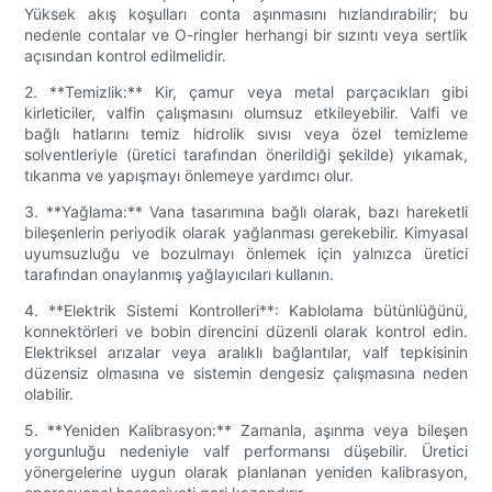
Yüksek akış koşulları conta aşınmasını hızlandırabilir; bu
nedenle contalar ve O-ringler herhangi bir sızıntı veya sertlik
açısından kontrol edilmelidir.
2. **Temizlik:** Kir, çamur veya metal parçacıkları gibi
kirleticiler, valfin çalışmasını olumsuz etkileyebilir. Valfi ve
bağlı hatlarını temiz hidrolik sıvısı veya özel temizleme
solventleriyle (üretici tarafından önerildiği şekilde) yıkamak,
tıkanma ve yapışmayı önlemeye yardımcı olur.
3. **Yağlama:** Vana tasarımına bağlı olarak, bazı hareketli
bileşenlerin periyodik olarak yağlanması gerekebilir. Kimyasal
uyumsuzluğu ve bozulmayı önlemek için yalnızca üretici
tarafından onaylanmış yağlayıcıları kullanın.
4. **Elektrik Sistemi Kontrolleri**: Kablolama bütünlüğünü,
konnektörleri ve bobin direncini düzenli olarak kontrol edin.
Elektriksel arızalar veya aralıklı bağlantılar, valf tepkisinin
düzensiz olmasına ve sistemin dengesiz çalışmasına neden
olabilir.
5. **Yeniden Kalibrasyon:** Zamanla, aşınma veya bileşen
yorgunluğu nedeniyle valf performansı düşebilir. Üretici
yönergelerine uygun olarak planlanan yeniden kalibrasyon,