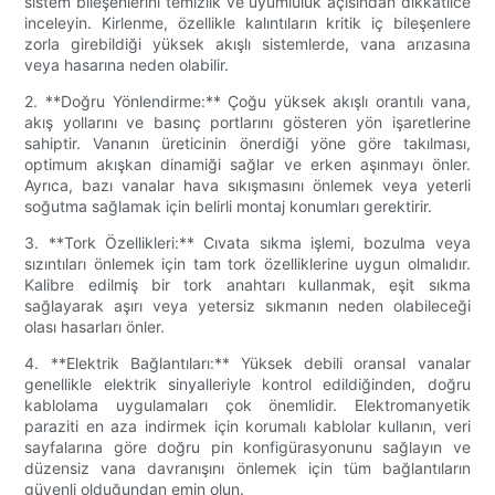
sistem bileşenlerini temizlik ve uyumluluk açısından dikkatlice
inceleyin. Kirlenme, özellikle kalıntıların kritik iç bileşenlere
zorla girebildiği yüksek akışlı sistemlerde, vana arızasına
veya hasarına neden olabilir.
2. **Doğru Yönlendirme:** Çoğu yüksek akışlı orantılı vana,
akış yollarını ve basınç portlarını gösteren yön işaretlerine
sahiptir. Vananın üreticinin önerdiği yöne göre takılması,
optimum akışkan dinamiği sağlar ve erken aşınmayı önler.
Ayrıca, bazı vanalar hava sıkışmasını önlemek veya yeterli
soğutma sağlamak için belirli montaj konumları gerektirir.
3. **Tork Özellikleri:** Cıvata sıkma işlemi, bozulma veya
sızıntıları önlemek için tam tork özelliklerine uygun olmalıdır.
Kalibre edilmiş bir tork anahtarı kullanmak, eşit sıkma
sağlayarak aşırı veya yetersiz sıkmanın neden olabileceği
olası hasarları önler.
4. **Elektrik Bağlantıları:** Yüksek debili oransal vanalar
genellikle elektrik sinyalleriyle kontrol edildiğinden, doğru
kablolama uygulamaları çok önemlidir. Elektromanyetik
paraziti en aza indirmek için korumalı kablolar kullanın, veri
sayfalarına göre doğru pin konfigürasyonunu sağlayın ve
düzensiz vana davranışını önlemek için tüm bağlantıların
güvenli olduğundan emin olun.