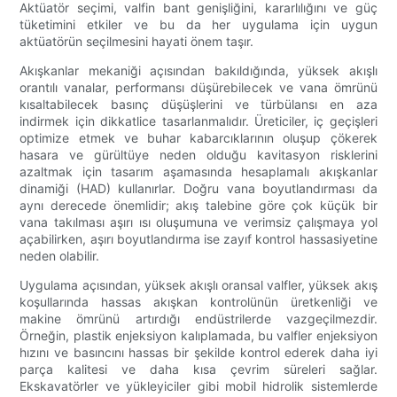
Aktüatör seçimi, valfin bant genişliğini, kararlılığını ve güç
tüketimini etkiler ve bu da her uygulama için uygun
aktüatörün seçilmesini hayati önem taşır.
Akışkanlar mekaniği açısından bakıldığında, yüksek akışlı
orantılı vanalar, performansı düşürebilecek ve vana ömrünü
kısaltabilecek basınç düşüşlerini ve türbülansı en aza
indirmek için dikkatlice tasarlanmalıdır. Üreticiler, iç geçişleri
optimize etmek ve buhar kabarcıklarının oluşup çökerek
hasara ve gürültüye neden olduğu kavitasyon risklerini
azaltmak için tasarım aşamasında hesaplamalı akışkanlar
dinamiği (HAD) kullanırlar. Doğru vana boyutlandırması da
aynı derecede önemlidir; akış talebine göre çok küçük bir
vana takılması aşırı ısı oluşumuna ve verimsiz çalışmaya yol
açabilirken, aşırı boyutlandırma ise zayıf kontrol hassasiyetine
neden olabilir.
Uygulama açısından, yüksek akışlı oransal valfler, yüksek akış
koşullarında hassas akışkan kontrolünün üretkenliği ve
makine ömrünü artırdığı endüstrilerde vazgeçilmezdir.
Örneğin, plastik enjeksiyon kalıplamada, bu valfler enjeksiyon
hızını ve basıncını hassas bir şekilde kontrol ederek daha iyi
parça kalitesi ve daha kısa çevrim süreleri sağlar.
Ekskavatörler ve yükleyiciler gibi mobil hidrolik sistemlerde