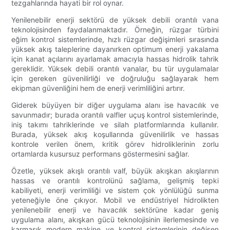
tezgahlarında hayati bir rol oynar.
Yenilenebilir enerji sektörü de yüksek debili orantılı vana
teknolojisinden faydalanmaktadır. Örneğin, rüzgar türbini
eğim kontrol sistemlerinde, hızlı rüzgar değişimleri sırasında
yüksek akış taleplerine dayanırken optimum enerji yakalama
için kanat açılarını ayarlamak amacıyla hassas hidrolik tahrik
gereklidir. Yüksek debili orantılı vanalar, bu tür uygulamalar
için gereken güvenilirliği ve doğruluğu sağlayarak hem
ekipman güvenliğini hem de enerji verimliliğini artırır.
Giderek büyüyen bir diğer uygulama alanı ise havacılık ve
savunmadır; burada orantılı valfler uçuş kontrol sistemlerinde,
iniş takımı tahriklerinde ve silah platformlarında kullanılır.
Burada, yüksek akış koşullarında güvenilirlik ve hassas
kontrole verilen önem, kritik görev hidroliklerinin zorlu
ortamlarda kusursuz performans göstermesini sağlar.
Özetle, yüksek akışlı orantılı valf, büyük akışkan akışlarının
hassas ve orantılı kontrolünü sağlama, gelişmiş tepki
kabiliyeti, enerji verimliliği ve sistem çok yönlülüğü sunma
yeteneğiyle öne çıkıyor. Mobil ve endüstriyel hidrolikten
yenilenebilir enerji ve havacılık sektörüne kadar geniş
uygulama alanı, akışkan gücü teknolojisinin ilerlemesinde ve
karmaşık modern makine ve kontrol sistemlerinin değişen