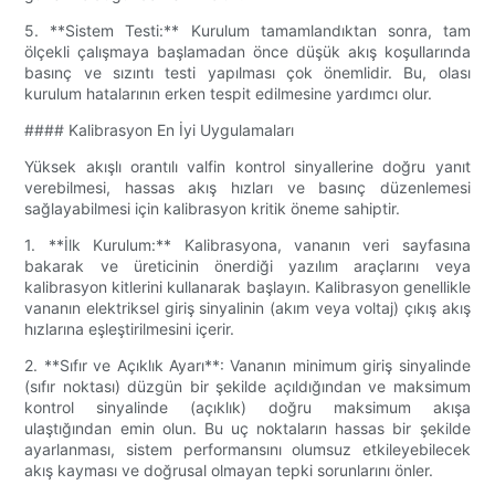
5. **Sistem Testi:** Kurulum tamamlandıktan sonra, tam
ölçekli çalışmaya başlamadan önce düşük akış koşullarında
basınç ve sızıntı testi yapılması çok önemlidir. Bu, olası
kurulum hatalarının erken tespit edilmesine yardımcı olur.
#### Kalibrasyon En İyi Uygulamaları
Yüksek akışlı orantılı valfin kontrol sinyallerine doğru yanıt
verebilmesi, hassas akış hızları ve basınç düzenlemesi
sağlayabilmesi için kalibrasyon kritik öneme sahiptir.
1. **İlk Kurulum:** Kalibrasyona, vananın veri sayfasına
bakarak ve üreticinin önerdiği yazılım araçlarını veya
kalibrasyon kitlerini kullanarak başlayın. Kalibrasyon genellikle
vananın elektriksel giriş sinyalinin (akım veya voltaj) çıkış akış
hızlarına eşleştirilmesini içerir.
2. **Sıfır ve Açıklık Ayarı**: Vananın minimum giriş sinyalinde
(sıfır noktası) düzgün bir şekilde açıldığından ve maksimum
kontrol sinyalinde (açıklık) doğru maksimum akışa
ulaştığından emin olun. Bu uç noktaların hassas bir şekilde
ayarlanması, sistem performansını olumsuz etkileyebilecek
akış kayması ve doğrusal olmayan tepki sorunlarını önler.