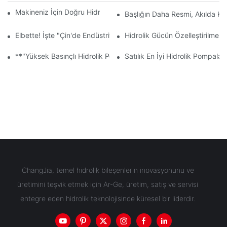
Makineniz İçin Doğru Hidrolik Dişli Pompasını Seçmek
Başlığın Daha Resmi, Akılda Kal
Elbette! İşte "Çin'de Endüstriyel Hidrolik Pompa Toptan Satışı" A
Hidrolik Gücün Özelleştirilmesi:
**"Yüksek Basınçlı Hidrolik Pompalar Endüstriyel Verimliliği Nasıl 
Satılık En İyi Hidrolik Pompalar:
ChangJia, temel hidrolik bileşenlerin inovasyonunu ve
üretimini teşvik etmek için Ar-Ge, üretim, satış ve servisi
entegre eden hidrolik teknolojisinde küresel bir liderdir.