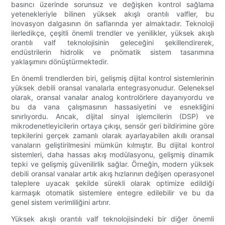
basıncı üzerinde sorunsuz ve değişken kontrol sağlama
yetenekleriyle bilinen yüksek akışlı orantılı valfler, bu
inovasyon dalgasının ön saflarında yer almaktadır. Teknoloji
ilerledikçe, çeşitli önemli trendler ve yenilikler, yüksek akışlı
orantılı valf teknolojisinin geleceğini şekillendirerek,
endüstrilerin hidrolik ve pnömatik sistem tasarımına
yaklaşımını dönüştürmektedir.
En önemli trendlerden biri, gelişmiş dijital kontrol sistemlerinin
yüksek debili oransal vanalarla entegrasyonudur. Geleneksel
olarak, oransal vanalar analog kontrolörlere dayanıyordu ve
bu da vana çalışmasının hassasiyetini ve esnekliğini
sınırlıyordu. Ancak, dijital sinyal işlemcilerin (DSP) ve
mikrodenetleyicilerin ortaya çıkışı, sensör geri bildirimine göre
tepkilerini gerçek zamanlı olarak ayarlayabilen akıllı oransal
vanaların geliştirilmesini mümkün kılmıştır. Bu dijital kontrol
sistemleri, daha hassas akış modülasyonu, gelişmiş dinamik
tepki ve gelişmiş güvenilirlik sağlar. Örneğin, modern yüksek
debili oransal vanalar artık akış hızlarının değişen operasyonel
taleplere uyacak şekilde sürekli olarak optimize edildiği
karmaşık otomatik sistemlere entegre edilebilir ve bu da
genel sistem verimliliğini artırır.
Yüksek akışlı orantılı valf teknolojisindeki bir diğer önemli