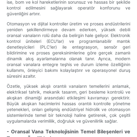
ise, bom ve kol hareketlerinin sorunsuz ve hassas bir şekilde
kontrol edilmesini sağlayarak operatör konforunu ve
güvenliğini artırır.
Otomasyon ve dijital kontroller üretim ve proses endüstrilerini
yeniden şekillendirmeye devam ederken, yüksek debili
oransal vanaların rolü daha da belirgin hale geliyor. Elektronik
kontrol üniteleri (ECU'lar) ve programlanabilir mantık
denetleyicileri (PLC'ler) ile entegrasyon, sensör geri
bildirimine ve proses gereksinimlerine göre gerçek zamanlı
dinamik akış ayarlamalarına olanak tanır. Ayrıca, modern
oransal vanalara entegre teşhis ve durum izleme özelliğinin
kullanımı, önleyici bakımı kolaylaştırır ve operasyonel duruş
süresini azaltır.
Özetle, yüksek akışlı orantılı vanaların temellerini anlamak,
elektriksel tahrik, mekanik tasarım, geri besleme kontrolü ve
akışkan dinamiği arasındaki etkileşimi kavramayı gerektirir.
Büyük akışkan hacimlerini hassas orantılı kontrolle yönetme
yetenekleri, onları gelişmiş endüstriyel hidrolik ve otomasyon
sistemlerinde temel bir teknoloji haline getirerek, çok çeşitli
uygulamalarda verimlilik, doğruluk ve güvenilirlik sağlar.
- Oransal Vana Teknolojisinin Temel Bileşenleri ve