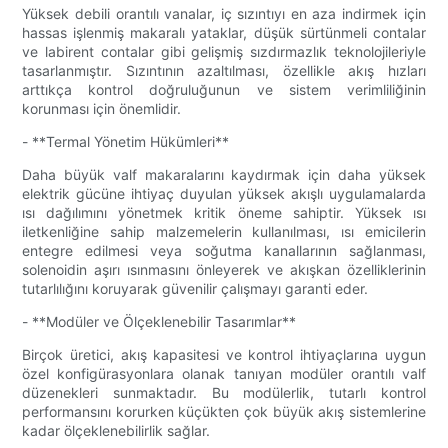
Yüksek debili orantılı vanalar, iç sızıntıyı en aza indirmek için
hassas işlenmiş makaralı yataklar, düşük sürtünmeli contalar
ve labirent contalar gibi gelişmiş sızdırmazlık teknolojileriyle
tasarlanmıştır. Sızıntının azaltılması, özellikle akış hızları
arttıkça kontrol doğruluğunun ve sistem verimliliğinin
korunması için önemlidir.
- **Termal Yönetim Hükümleri**
Daha büyük valf makaralarını kaydırmak için daha yüksek
elektrik gücüne ihtiyaç duyulan yüksek akışlı uygulamalarda
ısı dağılımını yönetmek kritik öneme sahiptir. Yüksek ısı
iletkenliğine sahip malzemelerin kullanılması, ısı emicilerin
entegre edilmesi veya soğutma kanallarının sağlanması,
solenoidin aşırı ısınmasını önleyerek ve akışkan özelliklerinin
tutarlılığını koruyarak güvenilir çalışmayı garanti eder.
- **Modüler ve Ölçeklenebilir Tasarımlar**
Birçok üretici, akış kapasitesi ve kontrol ihtiyaçlarına uygun
özel konfigürasyonlara olanak tanıyan modüler orantılı valf
düzenekleri sunmaktadır. Bu modülerlik, tutarlı kontrol
performansını korurken küçükten çok büyük akış sistemlerine
kadar ölçeklenebilirlik sağlar.