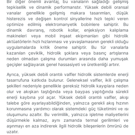
Bir diğer önemli avantaj, bu vanaların sağladığı gelişmiş
tepkisellik ve dinamik performanstır. Yüksek debili oransal
vanalar genellikle gelişmiş makara tasarımları, düşük
histerezis ve değişen kontrol sinyallerine hızlı tepki veren
optimize edilmiş elektromanyetik bobinlere sahiptir. Bu
dinamik davranış, robotik kollar, enjeksiyon kalıplama
makineleri veya mobil inşaat ekipmanları gibi hidrolik
aktüatörlerin hızlı hızlanması ve yavaşlamasının gerekli olduğu
uygulamalarda kritik öneme sahiptir. Bu tür vanalarla
kazanılan çeviklik, hidrolik şoklara veya basınç artışlarına
neden olmadan çalışma durumları arasında daha yumuşak
geçişler sağlayarak genel hassasiyeti ve üretkenliği artırır.
Ayrıca, yüksek debili orantılı valfler hidrolik sistemlerde enerji
tasarrufuna katkıda bulunur. Geleneksel valfler, ikili çalışma
şekilleri nedeniyle genellikle gereksiz hidrolik kayıplara neden
olur ve akışkan taştığında veya baypas yaptığında sürekli
enerji kaybına yol açar. Yüksek debili orantılı valfler, akışı
talebe göre ayarlayabildiğinden, yalnızca gerekli akış hızının
korunmasına yardımcı olarak sistemdeki güç tüketimini ve ısı
oluşumunu azaltır. Bu verimlilik, yalnızca işletme maliyetlerini
düşürmekle kalmaz, aynı zamanda termal gerilimleri ve
aşınmayı en aza indirerek ilgili hidrolik bileşenlerin ömrünü de
uzatır.