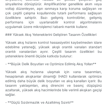
sinyallerine dönüştürür. Amplifikatörler genellikle akım veya
voltajı düzenleyen, aşırı ısınmaya karşı koruma sağlayan ve
çok çeşitli çalışma koşullarında tutarlı performans sağlayan
özelliklere sahiptir. Bazı gelişmiş kontrolörler, gelişmiş
performans için uyarlanabilir kontrol algoritmalarını
uygulamak üzere mikroişlemci tabanlı mantık kullanır.
### Yüksek Akış Yeteneklerini Geliştiren Tasarım Özellikleri
Yüksek akış hızlarını kontrol hassasiyetini kaybetmeden idare
edebilme yeteneği, yüksek akışlı orantılı vanaları standart
orantılı vanalardan ayırır. Çeşitli tasarım özellikleri bu
yeteneklere önemli ölçüde katkıda bulunur:
- **Büyük Delik Boyutları ve Optimize Edilmiş Akış Yolları**
Yüksek akış hızlarına ulaşmak için vana tasarımları,
hesaplamalı akışkanlar dinamiği (HAD) kullanılarak optimize
edilmiş daha büyük delik boyutları ve akış kanalları içerir. Bu
tasarım yaklaşımları, akış direncini ve basınç düşüşünü
azaltarak, yüksek akış hacimlerinde bile verimli akışkan geçişi
sağlar.
- **Güçlü Sızdırmazlık ve Azaltılmış Sızıntı**