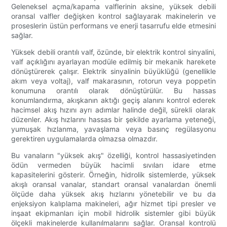
Geleneksel açma/kapama valflerinin aksine, yüksek debili
oransal valfler değişken kontrol sağlayarak makinelerin ve
proseslerin üstün performans ve enerji tasarrufu elde etmesini
sağlar.
Yüksek debili orantılı valf, özünde, bir elektrik kontrol sinyalini,
valf açıklığını ayarlayan modüle edilmiş bir mekanik harekete
dönüştürerek çalışır. Elektrik sinyalinin büyüklüğü (genellikle
akım veya voltaj), valf makarasının, rotorun veya poppetin
konumuna orantılı olarak dönüştürülür. Bu hassas
konumlandırma, akışkanın aktığı geçiş alanını kontrol ederek
hacimsel akış hızını ayrı adımlar halinde değil, sürekli olarak
düzenler. Akış hızlarını hassas bir şekilde ayarlama yeteneği,
yumuşak hızlanma, yavaşlama veya basınç regülasyonu
gerektiren uygulamalarda olmazsa olmazdır.
Bu vanaların "yüksek akış" özelliği, kontrol hassasiyetinden
ödün vermeden büyük hacimli sıvıları idare etme
kapasitelerini gösterir. Örneğin, hidrolik sistemlerde, yüksek
akışlı oransal vanalar, standart oransal vanalardan önemli
ölçüde daha yüksek akış hızlarını yönetebilir ve bu da
enjeksiyon kalıplama makineleri, ağır hizmet tipi presler ve
inşaat ekipmanları için mobil hidrolik sistemler gibi büyük
ölçekli makinelerde kullanılmalarını sağlar. Oransal kontrolü