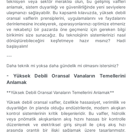
teknisyen veya sektör meraklısı olun, bu gelişmiş valfleri
anlamak, sistem duyarlılığı ve güvenilirliğinde yeni seviyelere
ulaşmanızı sağlayabilir. Bu kapsamlı kılavuzda, yüksek debili
oransal valflerin prensiplerini, uygulamalarını ve faydalarını
derinlemesine inceleyerek, operasyonlarınızı optimize etmeniz
ve rekabetçi bir pazarda öne geçmeniz için gereken bilgi
birikimini size sunacağız. Bu teknolojinin sistemlerinizi nasıl
dönüştürebileceğini keşfetmeye hazır mısınız? Hadi
başlayalım!
---
Daha teknik mi yoksa daha gündelik mi olmasını istersiniz?
- Yüksek Debili Oransal Vanaların Temellerini
Anlamak
**Yüksek Debili Oransal Vanaların Temellerini Anlamak**
Yüksek debili oransal valfler, özellikle hassasiyet, verimlilik ve
duyarlılığın ön planda olduğu endüstrilerde, modern akışkan
kontrol sistemlerinin kritik bileşenleridir. Bu valfler, hidrolik
veya pnömatik akışkanların akış hızını hassas bir kontrolle
düzenlemek ve elektriksel giriş sinyali ile çıkış akış hızı
arasında orantılı bir ilişki sağlamak üzere tasarlanmıştır.