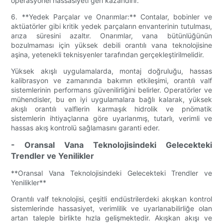
operasyonel hassasiyeti geri kazandırır.
6. **Yedek Parçalar ve Onarımlar:** Contalar, bobinler ve
aktüatörler gibi kritik yedek parçaların envanterinin tutulması,
arıza süresini azaltır. Onarımlar, vana bütünlüğünün
bozulmaması için yüksek debili orantılı vana teknolojisine
aşina, yetenekli teknisyenler tarafından gerçekleştirilmelidir.
Yüksek akışlı uygulamalarda, montaj doğruluğu, hassas
kalibrasyon ve zamanında bakımın etkileşimi, orantılı valf
sistemlerinin performans güvenilirliğini belirler. Operatörler ve
mühendisler, bu en iyi uygulamalara bağlı kalarak, yüksek
akışlı orantılı valflerin karmaşık hidrolik ve pnömatik
sistemlerin ihtiyaçlarına göre uyarlanmış, tutarlı, verimli ve
hassas akış kontrolü sağlamasını garanti eder.
- Oransal Vana Teknolojisindeki Gelecekteki
Trendler ve Yenilikler
**Oransal Vana Teknolojisindeki Gelecekteki Trendler ve
Yenilikler**
Orantılı valf teknolojisi, çeşitli endüstrilerdeki akışkan kontrol
sistemlerinde hassasiyet, verimlilik ve uyarlanabilirliğe olan
artan taleple birlikte hızla gelişmektedir. Akışkan akışı ve