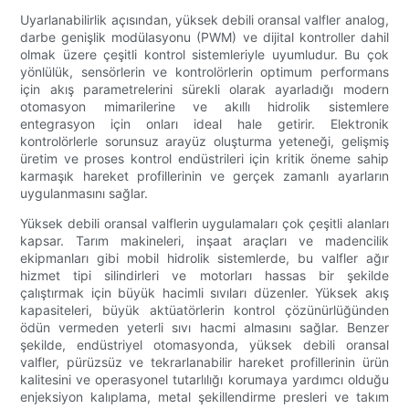
Uyarlanabilirlik açısından, yüksek debili oransal valfler analog,
darbe genişlik modülasyonu (PWM) ve dijital kontroller dahil
olmak üzere çeşitli kontrol sistemleriyle uyumludur. Bu çok
yönlülük, sensörlerin ve kontrolörlerin optimum performans
için akış parametrelerini sürekli olarak ayarladığı modern
otomasyon mimarilerine ve akıllı hidrolik sistemlere
entegrasyon için onları ideal hale getirir. Elektronik
kontrolörlerle sorunsuz arayüz oluşturma yeteneği, gelişmiş
üretim ve proses kontrol endüstrileri için kritik öneme sahip
karmaşık hareket profillerinin ve gerçek zamanlı ayarların
uygulanmasını sağlar.
Yüksek debili oransal valflerin uygulamaları çok çeşitli alanları
kapsar. Tarım makineleri, inşaat araçları ve madencilik
ekipmanları gibi mobil hidrolik sistemlerde, bu valfler ağır
hizmet tipi silindirleri ve motorları hassas bir şekilde
çalıştırmak için büyük hacimli sıvıları düzenler. Yüksek akış
kapasiteleri, büyük aktüatörlerin kontrol çözünürlüğünden
ödün vermeden yeterli sıvı hacmi almasını sağlar. Benzer
şekilde, endüstriyel otomasyonda, yüksek debili oransal
valfler, pürüzsüz ve tekrarlanabilir hareket profillerinin ürün
kalitesini ve operasyonel tutarlılığı korumaya yardımcı olduğu
enjeksiyon kalıplama, metal şekillendirme presleri ve takım