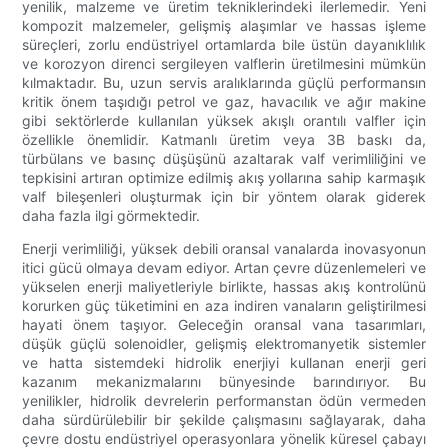
yenilik, malzeme ve üretim tekniklerindeki ilerlemedir. Yeni
kompozit malzemeler, gelişmiş alaşımlar ve hassas işleme
süreçleri, zorlu endüstriyel ortamlarda bile üstün dayanıklılık
ve korozyon direnci sergileyen valflerin üretilmesini mümkün
kılmaktadır. Bu, uzun servis aralıklarında güçlü performansın
kritik önem taşıdığı petrol ve gaz, havacılık ve ağır makine
gibi sektörlerde kullanılan yüksek akışlı orantılı valfler için
özellikle önemlidir. Katmanlı üretim veya 3B baskı da,
türbülans ve basınç düşüşünü azaltarak valf verimliliğini ve
tepkisini artıran optimize edilmiş akış yollarına sahip karmaşık
valf bileşenleri oluşturmak için bir yöntem olarak giderek
daha fazla ilgi görmektedir.
Enerji verimliliği, yüksek debili oransal vanalarda inovasyonun
itici gücü olmaya devam ediyor. Artan çevre düzenlemeleri ve
yükselen enerji maliyetleriyle birlikte, hassas akış kontrolünü
korurken güç tüketimini en aza indiren vanaların geliştirilmesi
hayati önem taşıyor. Geleceğin oransal vana tasarımları,
düşük güçlü solenoidler, gelişmiş elektromanyetik sistemler
ve hatta sistemdeki hidrolik enerjiyi kullanan enerji geri
kazanım mekanizmalarını bünyesinde barındırıyor. Bu
yenilikler, hidrolik devrelerin performanstan ödün vermeden
daha sürdürülebilir bir şekilde çalışmasını sağlayarak, daha
çevre dostu endüstriyel operasyonlara yönelik küresel çabayı