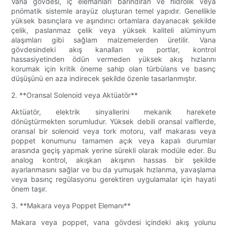
Vana gövdesi, iç elemanları barındıran ve hidrolik veya
pnömatik sistemle arayüz oluşturan temel yapıdır. Genellikle
yüksek basınçlara ve aşındırıcı ortamlara dayanacak şekilde
çelik, paslanmaz çelik veya yüksek kaliteli alüminyum
alaşımları gibi sağlam malzemelerden üretilir. Vana
gövdesindeki akış kanalları ve portlar, kontrol
hassasiyetinden ödün vermeden yüksek akış hızlarını
korumak için kritik öneme sahip olan türbülans ve basınç
düşüşünü en aza indirecek şekilde özenle tasarlanmıştır.
2. **Oransal Solenoid veya Aktüatör**
Aktüatör, elektrik sinyallerini mekanik harekete
dönüştürmekten sorumludur. Yüksek debili oransal valflerde,
oransal bir solenoid veya tork motoru, valf makarası veya
poppet konumunu tamamen açık veya kapalı durumlar
arasında geçiş yapmak yerine sürekli olarak modüle eder. Bu
analog kontrol, akışkan akışının hassas bir şekilde
ayarlanmasını sağlar ve bu da yumuşak hızlanma, yavaşlama
veya basınç regülasyonu gerektiren uygulamalar için hayati
önem taşır.
3. **Makara veya Poppet Elemanı**
Makara veya poppet, vana gövdesi içindeki akış yolunu