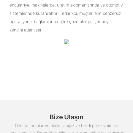
endüstriyel makinelerde, üretim ekipmanlarında ve otomotiv
sistemlerinde kullanılabilir. Tedarikçi, müşterilerin benzersiz
operasyonel bağlamlarına göre çözümler geliştirmeye
kendini adamıştır.
Bize Ulaşın
Özel tasarımlar ve fikirler açığız ve belirli gereksinimleri
karşılayabiliriz. Daha fazla bilgi için, lütfen web sitesini ziyaret