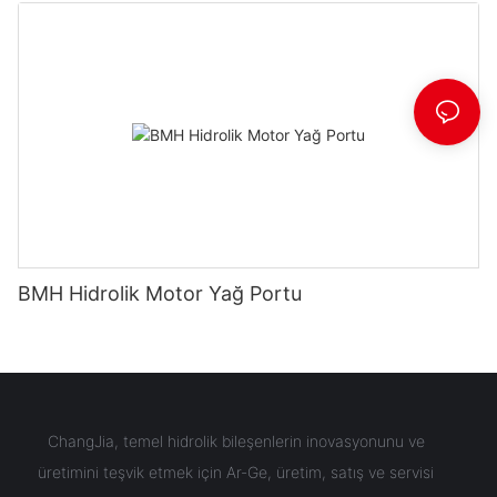
BMH Hidrolik Motor Yağ Portu
ChangJia, temel hidrolik bileşenlerin inovasyonunu ve
üretimini teşvik etmek için Ar-Ge, üretim, satış ve servisi