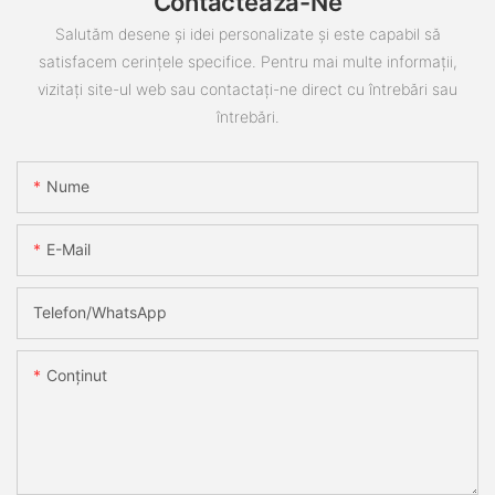
Contactează-Ne
Salutăm desene și idei personalizate și este capabil să
satisfacem cerințele specifice. Pentru mai multe informații,
vizitați site-ul web sau contactați-ne direct cu întrebări sau
întrebări.
Nume
E-Mail
Telefon/WhatsApp
Conţinut