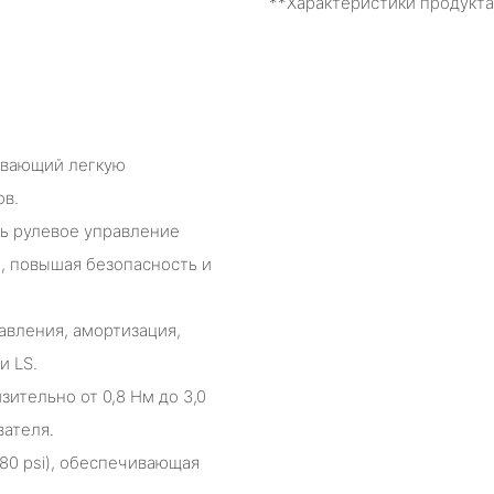
**Характеристики продукта
ивающий легкую
ов.
ь рулевое управление
я, повышая безопасность и
авления, амортизация,
и LS.
ительно от 0,8 Нм до 3,0
вателя.
80 psi), обеспечивающая