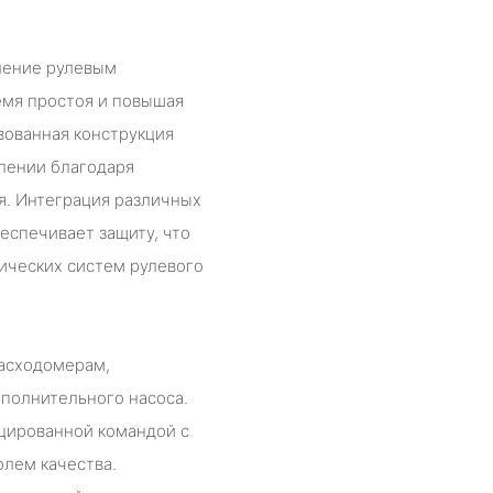
ление рулевым
емя простоя и повышая
вованная конструкция
лении благодаря
. Интеграция различных
еспечивает защиту, что
ических систем рулевого
асходомерам,
полнительного насоса.
цированной командой с
лем качества.