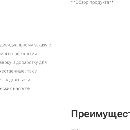
**Обзор продукта**
дивидуальному заказу с
яемого надежными
ерку и доработку для
чественные, так и
ет надежные и
еских насосов.
Преимущест