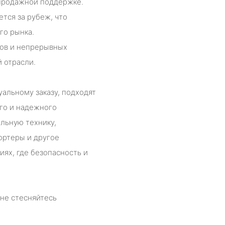
епродажной поддержке.
тся за рубеж, что
го рынка.
сов и непрерывных
 отрасли.
альному заказу, подходят
го и надежного
льную технику,
ртеры и другое
ях, где безопасность и
 не стесняйтесь