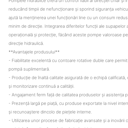
Pompele hidraulice oferă un control fiabil al direcției chiar și î
reducând timpii de nefuncționare și sporind siguranța vehicul
ajută la menținerea unei funcționări line cu un consum redus 
minim de direcție. Integrarea diferitelor funcții ale supapelor 
operațională și protecție, făcând aceste pompe valoroase pentr
direcție hidraulică.
**Avantajele produsului**
- Fiabilitate excelentă cu contoare rotative duble care permit
pompă suplimentară.
- Producție de înaltă calitate asigurată de o echipă calificată,
și monitorizare continuă a calității.
- Angajament ferm față de calitatea produselor și asistența 
- Prezență largă pe piață, cu produse exportate la nivel inter
și recunoaștere dincolo de piețele interne.
- Utilizarea unor procese de fabricație avansate și a inovării