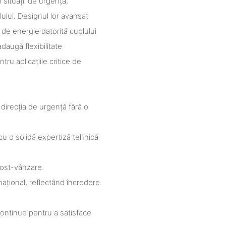
n situații de urgență,
ului. Designul lor avansat
de energie datorită cuplului
adaugă flexibilitate
u aplicațiile critice de
 direcția de urgență fără o
 cu o solidă expertiză tehnică
post-vânzare.
național, reflectând încredere
 continue pentru a satisface