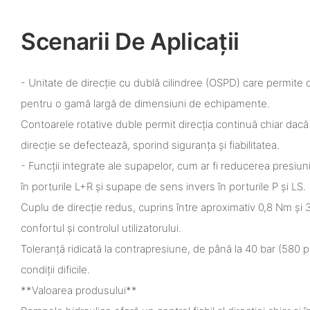
Scenarii De Aplicații
- Unitate de direcție cu dublă cilindree (OSPD) care permite 
pentru o gamă largă de dimensiuni de echipamente.
Contoarele rotative duble permit direcția continuă chiar dac
direcție se defectează, sporind siguranța și fiabilitatea.
- Funcții integrate ale supapelor, cum ar fi reducerea presiunii
în porturile L+R și supape de sens invers în porturile P și LS.
Cuplu de direcție redus, cuprins între aproximativ 0,8 Nm și
confortul și controlul utilizatorului.
Toleranță ridicată la contrapresiune, de până la 40 bar (580 ps
condiții dificile.
**Valoarea produsului**