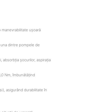
o manevrabilitate ușoară
ă una dintre pompele de
, absorbția șocurilor, aspirația
 3,0 Nm, îmbunătățind
i), asigurând durabilitate în