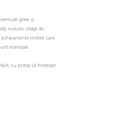
vehicule grele și
lă, inclusiv utilaje de
lte echipamente mobile care
sunt esențiale.
rit, nu ezitați să întrebați!