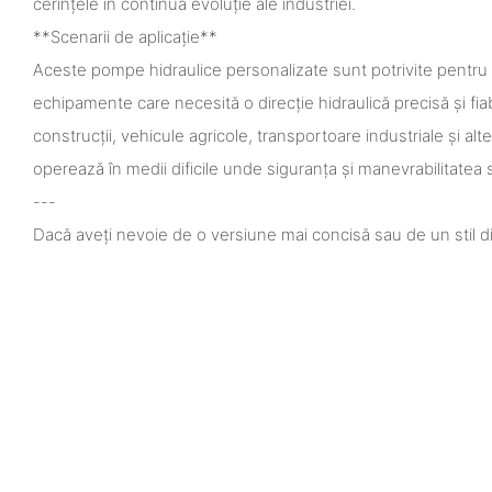
cerințele în continuă evoluție ale industriei.
**Scenarii de aplicație**
Aceste pompe hidraulice personalizate sunt potrivite pentru 
echipamente care necesită o direcție hidraulică precisă și fiabi
construcții, vehicule agricole, transportoare industriale și a
operează în medii dificile unde siguranța și manevrabilitatea 
---
Dacă aveți nevoie de o versiune mai concisă sau de un stil dife