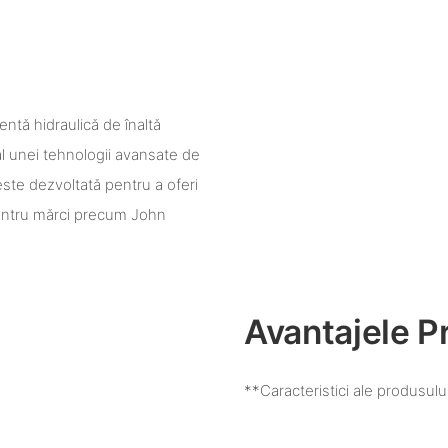
tă hidraulică de înaltă
 al unei tehnologii avansate de
 este dezvoltată pentru a oferi
 pentru mărci precum John
Avantajele P
**Caracteristici ale produsulu