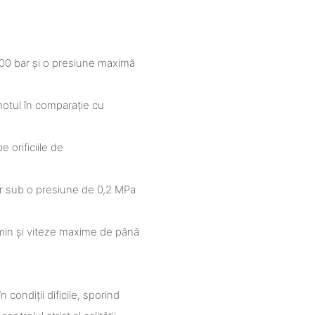
200 bar și o presiune maximă
motul în comparație cu
 orificiile de
or sub o presiune de 0,2 MPa
/min și viteze maxime de până
 condiții dificile, sporind