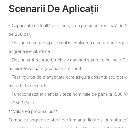
Scenarii De Aplicații
- Capacitate de înaltă presiune, cu o presiune nominală de 
de 250 bar.
- Design cu angrenaj elicoidal în evolventă care reduce zgo
angrenajele cilindrice.
- Design anti-scurgeri, inclusiv garnituri standard cu inele O pe
admisie/evacuare și capace anti-praf.
- Test riguros de etanșeitate care asigură absența scurgeril
timp de 15 secunde.
- Funcționează eficient la viteze nominale de până la 1500 r
la 2500 r/min.
**Valoarea produsului:**
Pompa cu angrenaje oferă performanțe fiabile și durabilitate în