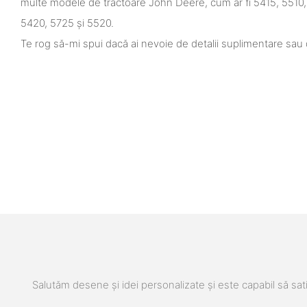
multe modele de tractoare John Deere, cum ar fi 5415, 5510,
5420, 5725 și 5520.
Te rog să-mi spui dacă ai nevoie de detalii suplimentare sau 
Salutăm desene și idei personalizate și este capabil să sati