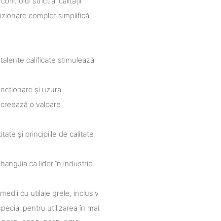
ontrolul strict al calității
vizionare complet simplifică
talente calificate stimulează
ncționare și uzura.
, creează o valoare
ate și principiile de calitate
angJia ca lider în industrie.
edii cu utilaje grele, inclusiv
special pentru utilizarea în mai