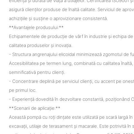
eficiența și durata de viață a utilajelor. Certificarea ISO9001 și c
asigură clienților produse de înaltă calitate. Serviciul de apro
achizițiile și susține o aprovizionare consistentă.
**Avantajele produsului:**
Echipamentele de producție de vârf în industrie și echipa de 
calitatea produselor și inovația.
- Structura angrenajului elicoidal minimizează zgomotul de fu
Accesibilitatea pe termen lung, combinată cu calitatea înaltă
semnificativă pentru clienți.
- Concentrare deplină pe serviciul clienți, cu accent pe onestit
pe primul loc.
- Experiență dovedită în dezvoltare constantă, poziționând Ch
**Scenarii de aplicație:**
Această pompă cu roți dințate este utilizată pe scară largă în m
excavații, utilaje de terasament și macarale. Este potrivită în 