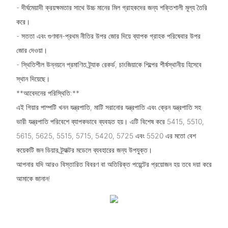
- দীর্ঘমেয়াদী ক্রয়ক্ষমতার সাথে উচ্চ মানের মিল গ্রাহকদের জন্য শক্তিশালী মূল্য তৈরি
করে।
- সততা এবং গুণমান-প্রথম নীতির উপর জোর দিয়ে ব্যাপক গ্রাহক পরিষেবার উপর
জোর দেওয়া।
- স্থিতিশীল উন্নয়নে প্রমাণিত ট্র্যাক রেকর্ড, চাংজিয়াকে শিল্পের শীর্ষস্থানীয় হিসেবে
স্থান দিয়েছে।
**আবেদনের পরিস্থিতি:**
এই গিয়ার পাম্পটি খনন যন্ত্রপাতি, মাটি সরানোর যন্ত্রপাতি এবং ক্রেন যন্ত্রপাতি সহ
ভারী যন্ত্রপাতি পরিবেশে ব্যাপকভাবে ব্যবহৃত হয়। এটি বিশেষ করে 5415, 5510,
5615, 5625, 5515, 5715, 5420, 5725 এবং 5520 এর মতো বেশ
কয়েকটি জন ডিয়ার ট্র্যাক্টর মডেলে ব্যবহারের জন্য উপযুক্ত।
আপনার যদি আরও বিস্তারিত বিবরণ বা অতিরিক্ত পয়েন্টের প্রয়োজন হয় তবে দয়া করে
আমাকে জানান!