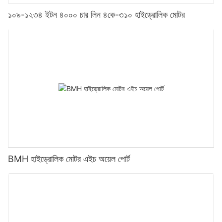
১০৯-১২৩৪ ইটন ৪০০০ চার লিন ৪কে-৩১০ হাইড্রোলিক মোটর
BMH হাইড্রোলিক মোটর এইচ অয়েল পোর্ট