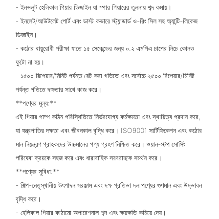
- ইনভলুট হেলিকাল গিয়ার ডিজাইন যা স্পার গিয়ারের তুলনায় শব্দ কমায়।
- ইনলেট/আউটলেট পোর্ট এবং ডাস্ট কভারে স্ট্যান্ডার্ড ও-রিং সিল সহ অ্যান্টি-লিকেজ
ডিজাইন।
- কঠোর বায়ুরোধী পরীক্ষা যাতে ১৫ সেকেন্ডের জন্য ০.২ এমপিএ চাপের নিচে কোনও
ফুটো না হয়।
- ১৫০০ রিপেয়ার/মিনিট পর্যন্ত রেট করা গতিতে এবং সর্বোচ্চ ২৫০০ রিপেয়ার/মিনিট
পর্যন্ত গতিতে দক্ষতার সাথে কাজ করে।
**পণ্যের মূল্য:**
এই গিয়ার পাম্প কঠিন পরিস্থিতিতে নির্ভরযোগ্য কর্মক্ষমতা এবং স্থায়িত্ব প্রদান করে,
যা যন্ত্রপাতির দক্ষতা এবং জীবনকাল বৃদ্ধি করে। ISO9001 সার্টিফিকেশন এবং কঠোর
মান নিয়ন্ত্রণ গ্রাহকদের উচ্চমানের পণ্য গ্রহণ নিশ্চিত করে। ওয়ান-স্টপ সোর্সিং
পরিষেবা ক্রয়কে সহজ করে এবং ধারাবাহিক সরবরাহকে সমর্থন করে।
**পণ্যের সুবিধা:**
- শিল্প-নেতৃস্থানীয় উৎপাদন সরঞ্জাম এবং দক্ষ প্রতিভা দল পণ্যের গুণমান এবং উদ্ভাবন
বৃদ্ধি করে।
- হেলিকাল গিয়ার কাঠামো অপারেশনাল শব্দ এবং ক্ষয়ক্ষতি কমিয়ে দেয়।