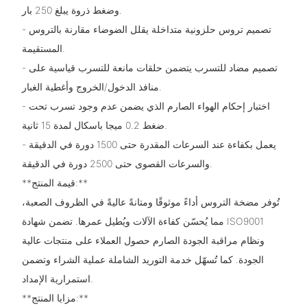
وضغط ذروة يبلغ 250 بار.
- تصميم تروس حلزونية متداخلة يقلل الضوضاء مقارنة بالتروس
المستقيمة.
- تصميم مضاد للتسرب يتضمن حلقات مانعة للتسرب قياسية على
منافذ الدخول/الخروج وأغطية الغبار.
- اختبار إحكام الهواء الصارم الذي يضمن عدم وجود تسرب تحت
ضغط 0.2 ميجا باسكال لمدة 15 ثانية.
- يعمل بكفاءة عند السرعات المقدرة حتى 1500 دورة في الدقيقة
والسرعات القصوى حتى 2500 دورة في الدقيقة.
**قيمة المنتج:**
تُوفر مضخة التروس أداءً موثوقًا ومتانةً عاليةً في الظروف الصعبة،
مما يُحسّن كفاءة الآلات ويُطيل عمرها. تضمن شهادة ISO9001
ونظام مراقبة الجودة الصارم حصول العملاء على منتجات عالية
الجودة. كما تُسهّل خدمة التوريد الشاملة عملية الشراء وتضمن
استمرارية الإمداد.
**مزايا المنتج:**