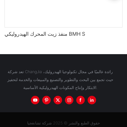
منفذ زيت المحرك الهيدروليكي BMH S
تعد شركة ChangJia رائدة عالميًا في مجال تكنولوجيا الهيدروليك،
حيث تجمع بين البحث والتطوير والتصنيع والمبيعات والخدمة لتحفيز
الابتكار وإنتاج المكونات الهيدروليكية الأساسية.
حقوق الطبع والنشر © 2025 شركة تشانغجيا