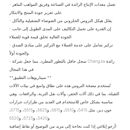
- تعمل معدات الإنتاج الرائدة في الصناعة وفريق المواهب الماهر
على تعزيز جودة المنتج والابتكار.
- يقلل هيكل التروس الحلزوني من الضوضاء التشغيلية والتآكل.
- إن القدرة على تحمل التكاليف على المدى الطويل إلى جانب
الجودة العالية تخلق قيمة قوية للعملاء.
- تركيز شامل على خدمة العملاء مع التركيز على مبادئ الصدق
والجودة أولاً.
- سجل حافل بالتطور المطرد، مما جعل شركة ChangJia رائدة
في هذا المجال.
**سيناريوهات التطبيق:**
تُستخدم مضخة التروس هذه على نطاق واسع في بيئات الآلات
الثقيلة، بما في ذلك آلات الحفر، وآلات نقل التربة، والرافعات. وهي
مناسبة بشكل خاص للاستخدام في العديد من طرازات جرارات
جون دير، مثل 5415، و5510، و5615، و5625، و5515، و5715،
و5420، و5725، و5520.
أرجو إبلاغي إذا كنت بحاجة إلى مزيد من التوضيح أو نقاط إضافية!