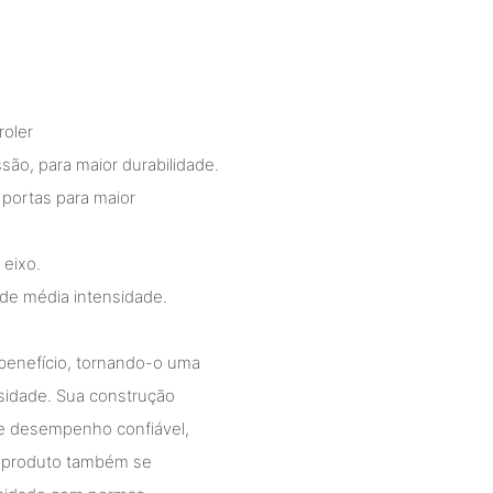
roler
são, para maior durabilidade.
 portas para maior
 eixo.
 de média intensidade.
o-benefício, tornando-o uma
nsidade. Sua construção
l e desempenho confiável,
O produto também se