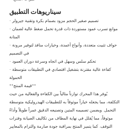
سيناريوهات التطبيق
- تصميم صغير الحجم مزود بصمام بكرة وتقنية جيرولر
- موانع تسرب عمود مستوردة ذات قدرة تحمل ضغط عالية لضمان
المتانة
- حواف تثبيت متعددة، وأنواع أعمدة، وخيارات منافذ لتوفير مرونة
في التصميم
- تحكم سلس وسهل في اتجاه وسرعة دوران العمود
- كفاءة عالية مقترنة بتشغيل اقتصادي في التطبيقات متوسطة
الحمولة
**قيمة المنتج**
يُوفر هذا المحرك توازناً مثالياً بين الكفاءة والفعالية من حيث
التكلفة، مما يجعله خياراً موثوقاً به للتطبيقات الهيدروليكية متوسطة
التحمل. ويضمن تصميمه المتين وتصنيعه الدقيق عمراً طويلاً وأداءً
موثوقاً، مما يُقلل في نهاية المطاف من تكاليف الصيانة وفترات
التوقف. كما يتميز المنتج بمراقبة جودة صارمة والتزام بالمعايير