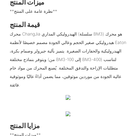
ميزات المنتج
**نظرة عامة على المنتج**
قيمة المنتج
محرك ChangJia الهيدروليكي المداري (سلسلة BM3) هو محرك
هيدروليكي صغير الحجم وعالي الجودة مصمم خصيصًا لأنظمة Eaton
الهيدروليكية والحفارات الصغيرة. يتميز بآلية جيرولر وصمام بكرة،
ويتوفر بنماذج مختلفة (من BM3-100 إلى BM3-400) لتناسب
متطلبات الإزاحة والتدفق المختلفة. يُصنع المحرك من مواد خام
عالية الجودة من موردين موثوقين، مما يضمن أداءً عاليًا وموثوقية
فائقة.
مزايا المنتج
**ميزات المنتج**