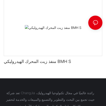
منفذ زيت المحرك الهيدروليكي BMH S
تعد شركة ChangJia رائدة عالميًا في مجال تكنولوجيا الهيدروليك،
حيث تجمع بين البحث والتطوير والتصنيع والمبيعات والخدمة لتحفيز