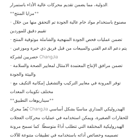
الدولية، مما يضمن تقديم محركات عالية الأداء باستمرار.
**مزايا المنتج**
- مصنوع باستخدام مواد خام عالية الجودة تم التحقق منها من خلال
تقييم دقيق للموردين
- تضمن عمليات فحص الجودة المنهجية والشاملة موثوقية المنتج
- يتم دعم الدعم الفني والمبيعات من قبل فريق ذي خبرة وموزعين
حصريين لشركة ChangJia
- تضمن مرافق الإنتاج المعتمدة الامتثال لمعايير الصحة والسلامة
والبيئة والجودة
- توفر المرونة في معايير التركيب والتشغيل إمكانية التكيف مع
مختلف تكوينات المعدات
**سيناريوهات التطبيق**
يُعدّ محرك ChangJia الهيدروليكي المداري مناسبًا بشكل أساسي
للحفارات الصغيرة، ويمكن استخدامه في عمليات محركات العجلات
الهيدروليكية المختلفة التي تتطلب أداءً متوسطًا. كما تسمح مرونة
تصميمه وخصائص أدائه باستخدامه في تطبيقات متنوعة للآلات