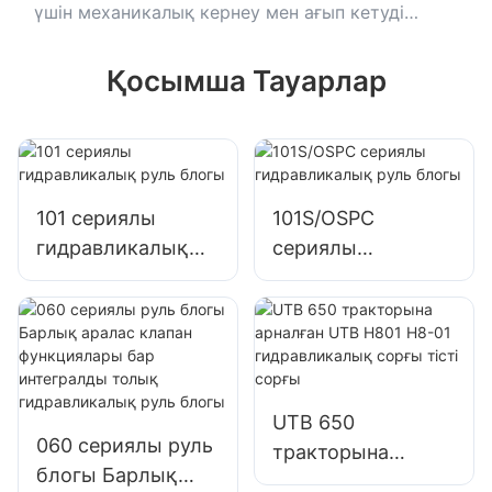
үшін механикалық кернеу мен ағып кетуді
қамтитын кепілдіктерді іздеңіз.
Қосымша Тауарлар
101 сериялы
101S/OSPC
гидравликалық
сериялы
руль блогы
гидравликалық
руль блогы
UTB 650
060 сериялы руль
тракторына
блогы Барлық
арналған UTB