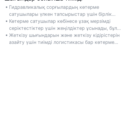
Гидравликалық сорғылардың көтерме
сатушылары үлкен тапсырыстар үшін бірлік
шығындарын азайта отырып, көтерме баға
Көтерме сатушылар көбінесе ұзақ мерзімді
ұсынады.
серіктестіктер үшін жеңілдіктер ұсынады, бұл
жалпы сатып алу шығындарын азайтады.
Жеткізу шығындарын және жеткізу кідірістерін
азайту үшін тиімді логистикасы бар көтерме
сатушыларды таңдаңыз.