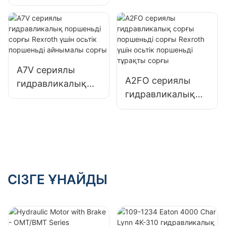
поршеньді
ауыспалы ығысу
қозғалтқыш Bosch
гидравликалық
Rexroth үшін
сорғы
осьтік поршеньді
тұрақты
A7V сериялы
қозғалтқыш
A2FO сериялы
гидравликалық
гидравликалық
поршеньді сорғы
сорғы поршеньді
Rexroth үшін
сорғы Rexroth
осьтік поршеньді
үшін осьтік
айнымалы сорғы
поршеньді
тұрақты сорғы
СІЗГЕ ҰНАЙДЫ