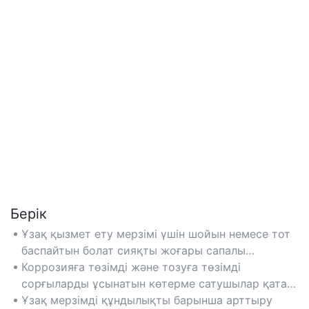
Берік
Ұзақ қызмет ету мерзімі үшін шойын немесе тот
баспайтын болат сияқты жоғары сапалы
материалдардан жасалған сорғыларды ұсынатын
Коррозияға төзімді және тозуға төзімді
көтерме сатушыларды таңдаңыз.
сорғыларды ұсынатын көтерме сатушылар қатал
ортада беріктікті қамтамасыз етеді.
Ұзақ мерзімді құндылықты барынша арттыру