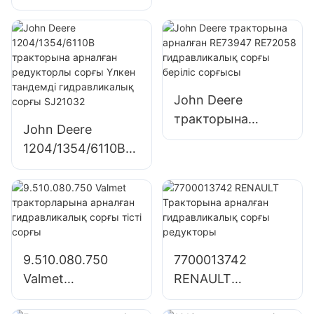
аралас клапан
H801 H8-01
функциялары бар
гидравликалық
интегралды толық
сорғы тісті сорғы
гидравликалық
руль блогы
John Deere
тракторына
John Deere
арналған RE73947
1204/1354/6110B
RE72058
тракторына
гидравликалық
арналған
сорғы беріліс
редукторлы сорғы
сорғысы
Үлкен тандемді
гидравликалық
9.510.080.750
7700013742
сорғы SJ21032
Valmet
RENAULT
тракторларына
Тракторына