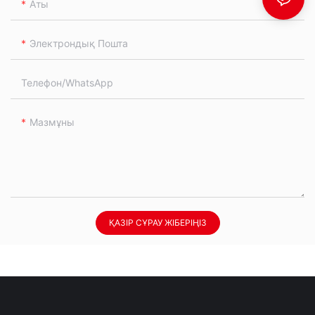
Аты
Электрондық Пошта
Телефон/whatsApp
Мазмұны
ҚАЗІР СҰРАУ ЖІБЕРІҢІЗ