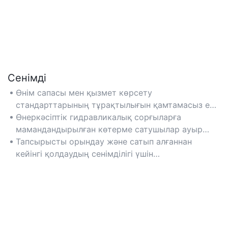
Сенімді
Өнім сапасы мен қызмет көрсету
стандарттарының тұрақтылығын қамтамасыз ету
үшін ISO 9001 сияқты сертификаттары бар
Өнеркәсіптік гидравликалық сорғыларға
көтерме сатушыларды таңдаңыз.
мамандандырылған көтерме сатушылар ауыр
жүктемелерде сенімді жұмыс істеуге кепілдік
Тапсырысты орындау және сатып алғаннан
береді.
кейінгі қолдаудың сенімділігі үшін
тұтынушылардың пікірлерін тексеріңіз.