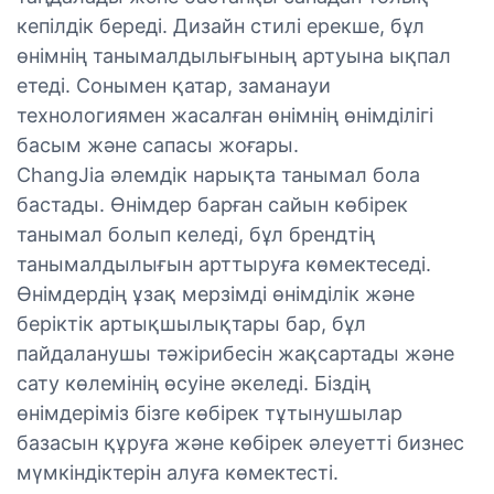
кепілдік береді. Дизайн стилі ерекше, бұл
өнімнің танымалдылығының артуына ықпал
етеді. Сонымен қатар, заманауи
технологиямен жасалған өнімнің өнімділігі
басым және сапасы жоғары.
ChangJia әлемдік нарықта танымал бола
бастады. Өнімдер барған сайын көбірек
танымал болып келеді, бұл брендтің
танымалдылығын арттыруға көмектеседі.
Өнімдердің ұзақ мерзімді өнімділік және
беріктік артықшылықтары бар, бұл
пайдаланушы тәжірибесін жақсартады және
сату көлемінің өсуіне әкеледі. Біздің
өнімдеріміз бізге көбірек тұтынушылар
базасын құруға және көбірек әлеуетті бизнес
мүмкіндіктерін алуға көмектесті.