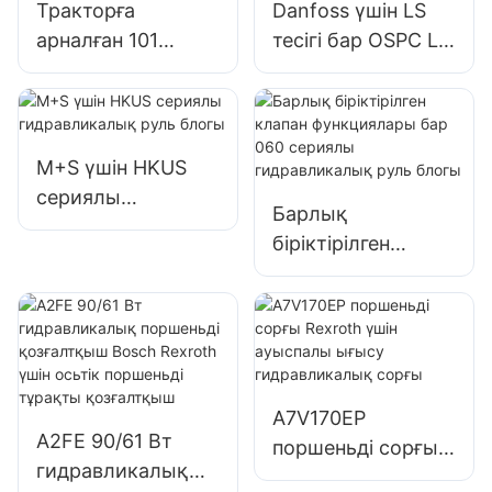
Тракторға
Danfoss үшін LS
арналған 101
тесігі бар OSPC LS
сериялы
сериялы
гидравликалық
гидравликалық
руль блогы Eaton
руль блогы
түрі
M+S үшін HKUS
сериялы
Барлық
гидравликалық
біріктірілген
руль блогы
клапан
функциялары бар
060 сериялы
гидравликалық
руль блогы
A7V170EP
A2FE 90/61 Вт
поршеньді сорғы
гидравликалық
Rexroth үшін