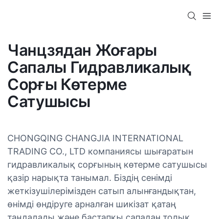
Чанцзядан Жоғары
Сапалы Гидравликалық
Сорғы Көтерме
Сатушысы
CHONGQING CHANGJIA INTERNATIONAL
TRADING CO., LTD компаниясы шығаратын
гидравликалық сорғының көтерме сатушысы
қазір нарықта танымал. Біздің сенімді
жеткізушілерімізден сатып алынғандықтан,
өнімді өндіруге арналған шикізат қатаң
таңдалады және бастапқы сападан толық