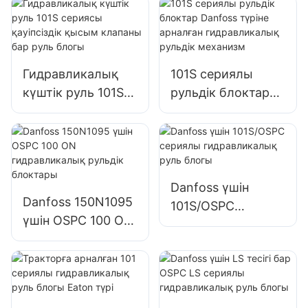
арналған
арналған
гидравликалық
гидравликалық
сорғы тісті сорғы
сорғы редукторы
Гидравликалық
101S сериялы
күштік руль 101S
рульдік блоктар
сериясы
Danfoss түріне
қауіпсіздік қысым
арналған
клапаны бар руль
гидравликалық
блогы
рульдік механизм
Danfoss үшін
Danfoss 150N1095
101S/OSPC
үшін OSPC 100 ON
сериялы
гидравликалық
гидравликалық
рульдік блоктары
руль блогы