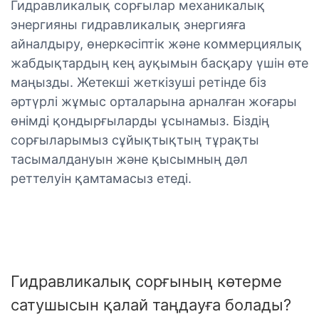
Гидравликалық сорғылар механикалық
энергияны гидравликалық энергияға
айналдыру, өнеркәсіптік және коммерциялық
жабдықтардың кең ауқымын басқару үшін өте
маңызды. Жетекші жеткізуші ретінде біз
әртүрлі жұмыс орталарына арналған жоғары
өнімді қондырғыларды ұсынамыз. Біздің
сорғыларымыз сұйықтықтың тұрақты
тасымалдануын және қысымның дәл
реттелуін қамтамасыз етеді.
Гидравликалық сорғының көтерме
сатушысын қалай таңдауға болады?