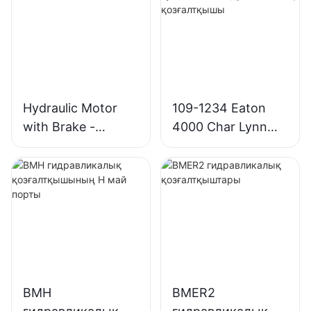
Hydraulic Motor
109-1234 Eaton
with Brake -
4000 Char Lynn
OMT/BMT Series
4K-310
гидравликалық
қозғалтқышы
BMH
BMER2