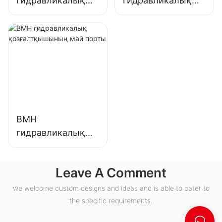
гидравликалық
гидравликалық
қозғалтқышының
қозғалтқыштары
H май порты
BMH
гидравликалық
қозғалтқышының
май порты
Leave A Comment
we welcome custom designs and ideas and is able to cater to
the specific requirements.