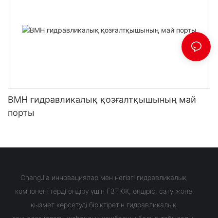
BMH гидравликалық қозғалтқышының май
порты
ChangJia инновациялар мен негізгі гидравликалық
компоненттерді өндіру үшін ҒЗТКЖ, өндіріс, сату және
қызмет көрсетуді біріктіретін гидравликалық