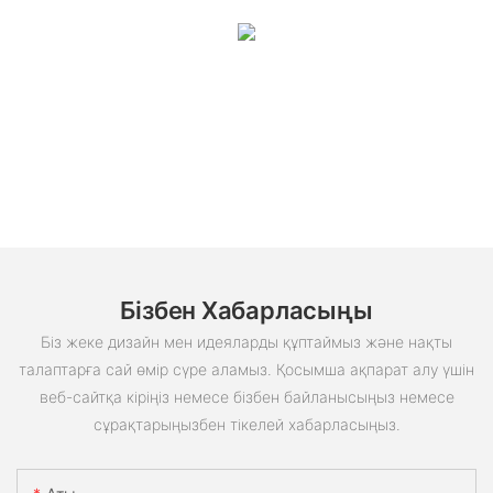
Бізбен Хабарласыңы
Біз жеке дизайн мен идеяларды құптаймыз және нақты
талаптарға сай өмір сүре аламыз. Қосымша ақпарат алу үшін
веб-сайтқа кіріңіз немесе бізбен байланысыңыз немесе
сұрақтарыңызбен тікелей хабарласыңыз.