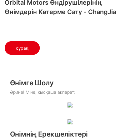
Orbital Motors Өндірушілерінің
Өнімдерін Көтерме Сату - ChangJia
сұрақ
Өнімге Шолу
Әрине! Міне, қысқаша ақпарат:
Өнімнің Ерекшеліктері