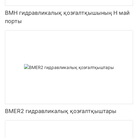
BMH гидравликалық қозғалтқышының H май
порты
BMER2 гидравликалық қозғалтқыштары