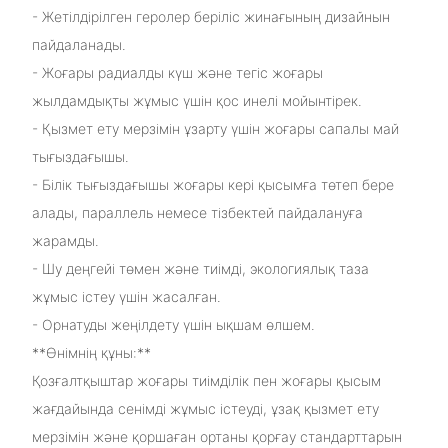
- Жетілдірілген геролер беріліс жинағының дизайнын
пайдаланады.
- Жоғары радиалды күш және тегіс жоғары
жылдамдықты жұмыс үшін қос инелі мойынтірек.
- Қызмет ету мерзімін ұзарту үшін жоғары сапалы май
тығыздағышы.
- Білік тығыздағышы жоғары кері қысымға төтеп бере
алады, параллель немесе тізбектей пайдалануға
жарамды.
- Шу деңгейі төмен және тиімді, экологиялық таза
жұмыс істеу үшін жасалған.
- Орнатуды жеңілдету үшін ықшам өлшем.
**Өнімнің құны:**
Қозғалтқыштар жоғары тиімділік пен жоғары қысым
жағдайында сенімді жұмыс істеуді, ұзақ қызмет ету
мерзімін және қоршаған ортаны қорғау стандарттарын