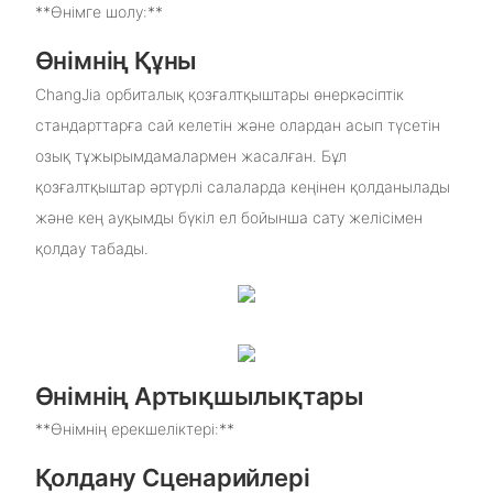
**Өнімге шолу:**
Өнімнің Құны
ChangJia орбиталық қозғалтқыштары өнеркәсіптік
стандарттарға сай келетін және олардан асып түсетін
озық тұжырымдамалармен жасалған. Бұл
қозғалтқыштар әртүрлі салаларда кеңінен қолданылады
және кең ауқымды бүкіл ел бойынша сату желісімен
қолдау табады.
Өнімнің Артықшылықтары
**Өнімнің ерекшеліктері:**
Қолдану Сценарийлері