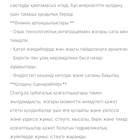
сақтауды қамтамасыз етеді, бұл өнеркәсіптік қолдану
үшін тамаша құндылық береді.
**Өнімнің артықшылықтары:**
- Озық технологиялық интеграциямен жоғары сапа мен
тиімділік.
- Қатал жағдайларда жан-жақты пайдалануға арналған.
- Беріктік пен ұзақ мерзімділікке баса назар
аударылады.
- Өндірістегі кешенді кепілдік және сапаны бақылау.
**Қолдану сценарийлері:**
ChangJia орбиталық қозғалтқыштары төмен
жылдамдықты, жоғары моменттік өнімділікті қажет
ететін қолданбалар үшін өте қолайлы және үзіліссіз
және үздіксіз жұмыс істеуге, мысалы, берік және тиімді
қозғалтқыштар қажет болатын гидравликалық
жүйелерде жұмыс істеуге жарамды.