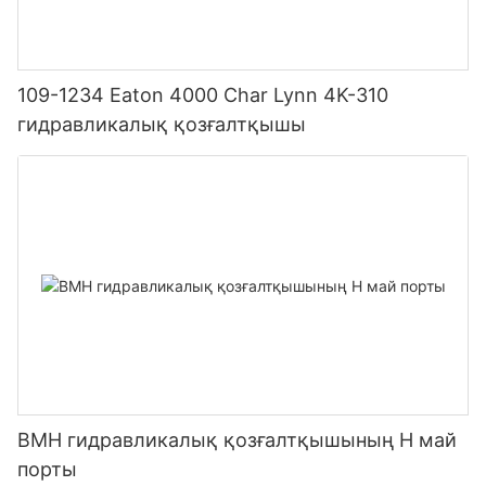
109-1234 Eaton 4000 Char Lynn 4K-310
гидравликалық қозғалтқышы
BMH гидравликалық қозғалтқышының H май
порты