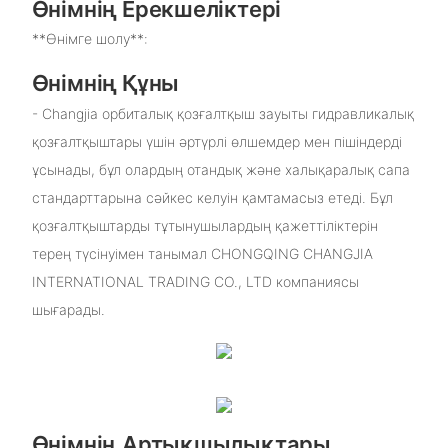
Өнімнің Ерекшеліктері
**Өнімге шолу**:
Өнімнің Құны
- Changjia орбиталық қозғалтқыш зауыты гидравликалық
қозғалтқыштары үшін әртүрлі өлшемдер мен пішіндерді
ұсынады, бұл олардың отандық және халықаралық сапа
стандарттарына сәйкес келуін қамтамасыз етеді. Бұл
қозғалтқыштарды тұтынушылардың қажеттіліктерін
терең түсінуімен танымал CHONGQING CHANGJIA
INTERNATIONAL TRADING CO., LTD компаниясы
шығарады.
Өнімнің Артықшылықтары