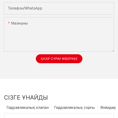
Телефон/whatsApp
Мазмұны
ҚАЗІР СҰРАУ ЖІБЕРІҢІЗ
СІЗГЕ ҰНАЙДЫ
Гидравликалық клапан
Гидравликалық сорғы
Өнімдер