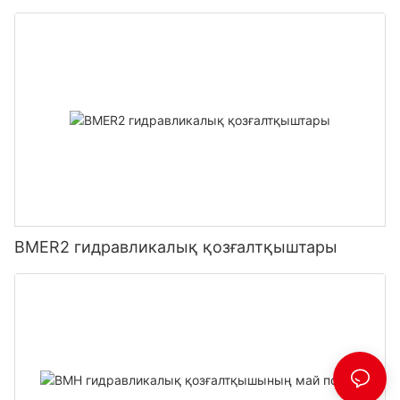
BMER2 гидравликалық қозғалтқыштары