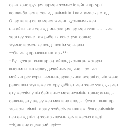
озық конструкциялармен жұмыс істейтін әртүрлі
қолданбаларда сенімді өнімділікті қамтамасыз етеді.
Олар қатаң сапа менеджменті құрылымымен
нығайтылған сенімді инновациялар мен күшті ғылыми-
зерттеу және тәжірибелік-конструкторлық
жұмыстармен кешенді шешім ұсынады.
**Өнімнің артықшылықтары**:
- Бұл қозғалтқыштар оңтайландырылған жоғары
қысымды тығыздау дизайнымен, инелі роликті
мойынтірек құрылымының арқасында әсерлі осьтік және
радиалды жүктеме көтеру қабілетімен және ұзақ қызмет
ету мерзімі үшін байланыс механизмінің толық ағынды
салқындату өңдеуімен мақтана алады. Қозғалтқыштар
жоғары тиімді тарату жүйесімен ықшам, бұл сенімділік
пен өнімділіктің жоғарылауын қамтамасыз етеді.
**Қолдану сценарийлері**: