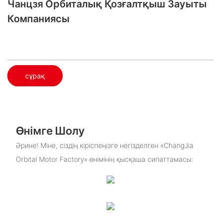
Чанцзя Орбиталық Қозғалтқыш Зауыты
Компаниясы
сұрақ
Өнімге Шолу
Әрине! Міне, сіздің кіріспеңізге негізделген «ChangJia
Orbital Motor Factory» өнімінің қысқаша сипаттамасы: