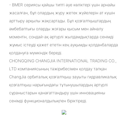
- BMER сериясы қайшы типті әуе көліктері үшін арнайы
жасалған, бұл олардың жүру жетек жүйелерін ат күшін
арттыру арқылы жақсартады. Бұл қозғалтқыштардың
әмбебаптығы оларды жоғары қысым мен айналу
моментін, сондай-ақ әртүрлі жылдамдықтарда сенімді
жұмыс істеуді қажет ететін кең ауқымды қолданбаларда
қолдануға мүмкіндік береді.
CHONGQING CHANGJIA INTERNATIONAL TRADING CO.,
LTD компаниясының тәжірибесімен қолдау тапқан
ChangJia орбиталық қозғалтқыш зауыты гидравликалық
қозғалтқыш нарығындағы тұтынушылардың әртүрлі
сұраныстарын қанағаттандыру үшін инновацияны
сенімді функционалдылықпен біріктіреді.