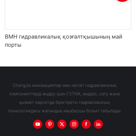
BMH гидравликалық қозғалтқышының май
порты
ChangJia инновациялар мен негізгі гидравликалық
компоненттерді өндіру үшін ҒЗТКЖ, өндіріс, сату және
қызмет көрсетуді біріктіретін гидравликалық
технологиядағы жаһандық көшбасшы болып табылады.