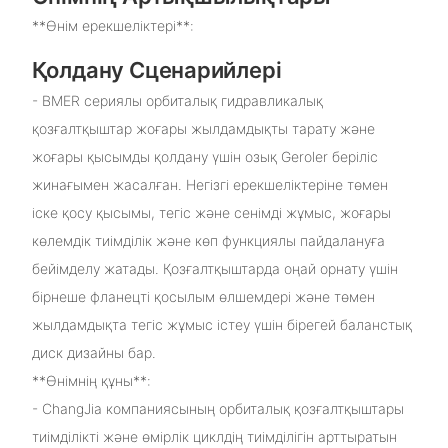
**Өнім ерекшеліктері**:
Қолдану Сценарийлері
- BMER сериялы орбиталық гидравликалық
қозғалтқыштар жоғары жылдамдықты тарату және
жоғары қысымды қолдану үшін озық Geroler беріліс
жинағымен жасалған. Негізгі ерекшеліктеріне төмен
іске қосу қысымы, тегіс және сенімді жұмыс, жоғары
көлемдік тиімділік және көп функциялы пайдалануға
бейімделу жатады. Қозғалтқыштарда оңай орнату үшін
бірнеше фланецті қосылым өлшемдері және төмен
жылдамдықта тегіс жұмыс істеу үшін бірегей баланстық
диск дизайны бар.
**Өнімнің құны**:
- ChangJia компаниясының орбиталық қозғалтқыштары
тиімділікті және өмірлік циклдің тиімділігін арттыратын