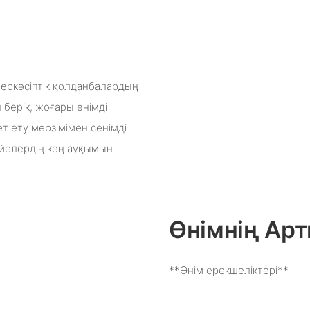
неркәсіптік қолданбалардың
 берік, жоғары өнімді
т ету мерзімімен сенімді
үйелердің кең ауқымын
Өнімнің А
**Өнім ерекшеліктері**