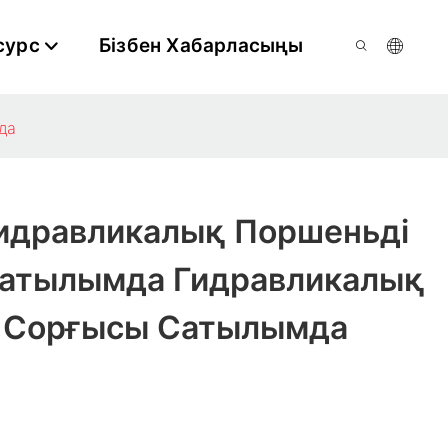
сурс
Бізбен Хабарласыңы
а​
Гидравликалық Поршеньді
атылымда​ Гидравликалық
 Сорғысы Сатылымда​