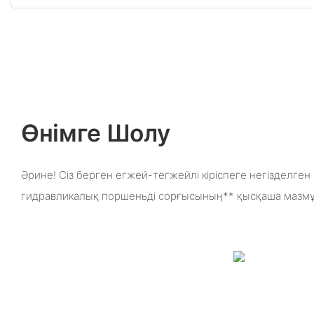
Өнімге Шолу
Әрине! Сіз берген егжей-тегжейлі кіріспеге негізделге
гидравликалық поршеньді сорғысының** қысқаша мазм