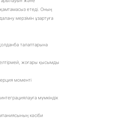
жоғарылауын және
қамтамасыз етеді. Оның
алану мерзімін ұзартуға
қолданба талаптарына
 келтірмей, жоғары қысымды
ерция моменті
интеграциялауға мүмкіндік
мпаниясының кәсіби