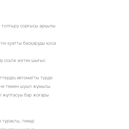
ен толтыру сорғысы арқылы
тін қуатты басқаруды қоса
ді осьтік жетек шығыс
тердің автоматты түрде
әне төмен шуыл жұмысы.
әл жұптасуы бар жоғары
 тұрақты, тиімді