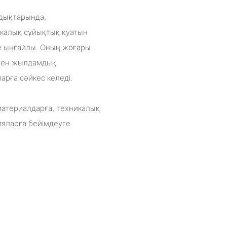
бдықтарында,
калық сұйықтық қуатын
те ыңғайлы. Оның жоғары
 мен жылдамдық
арға сәйкес келеді.
материалдарға, техникалық
яларға бейімдеуге