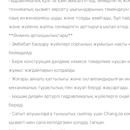
гидравликалық қуатты қамтамасыз етеді, өнімділіктің 
техникалық қызмет көрсету шығындарының төмендеуін 
озық инженериясы шуды және тозуды азайтады, бұл пайд
және жүйенің жалпы сенімділігін арттыруға ықпал етеді.
**Өнімнің артықшылықтары**
- Әмбебап басқару жүйелері сорғының жұмысын нақты 
бейімдейді.
- Берік конструкция дәлдікке немесе тиімділікке нұқсан
жұмыс жағдайларын қолдайды.
- Жоғары айналу қаттылығы және оңтайландырылған ин
механикалық тұрақтылық пен жауап беруді жақсартады.
- Ықшам дизайн әртүрлі гидравликалық жүйелерге оңай 
береді.
- Сатып алушыларға тыныштық сыйлау үшін ChangJia ко
қызметі мен сапа кепілдігімен қолдау тапқан.