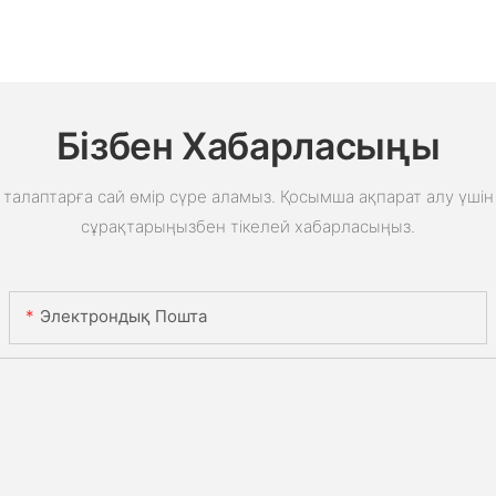
Бізбен Хабарласыңы
талаптарға сай өмір сүре аламыз. Қосымша ақпарат алу үшін 
сұрақтарыңызбен тікелей хабарласыңыз.
Электрондық Пошта