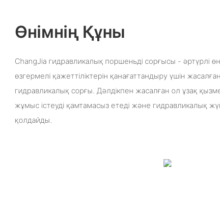
Өнімнің Құны
ChangJia гидравликалық поршеньді сорғысы - әртүрлі ө
өзгермелі қажеттіліктерін қанағаттандыру үшін жасалған
гидравликалық сорғы. Дәлдікпен жасалған ол ұзақ қызме
жұмыс істеуді қамтамасыз етеді және гидравликалық ж
қолдайды.