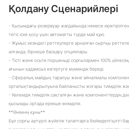
Қолдану Сценарийлері
- Қысымдағы резервуар жағдайында немесе кіріктірілг
тегіс іске қосу үшін автоматты түрде май құю.
- Жұмыс кезіндегі реттеулерге арналған сыртқы реттеле
алғанда, бірнеше басқару опциялары.
- Тісті және осьтік поршеньді сорғылармен 100% үйлесім
ағынын қадамсыз өзгертуге мүмкіндік береді.
- Сфералық майдың таралуы және айналмалы компонент
орталықтандырылуына байланысты жоғары тиімділік ж
- Көлемдік тиімділік сақталған және компоненттердің д
қысымды ортада ерекше өнімділік.
**Өнімнің құны**
Бұл сорғы әртүрлі жүйелік талаптарға бейімделгіштігі бар