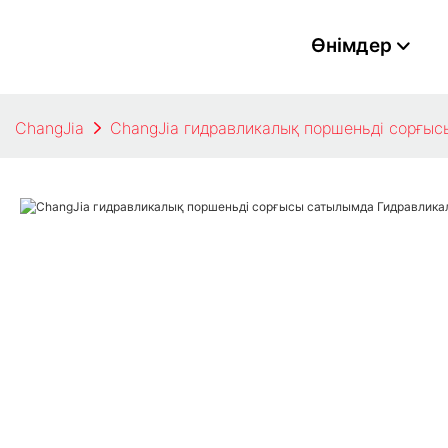
Өнімдер
ChangJia
ChangJia гидравликалық поршеньді сорғыс