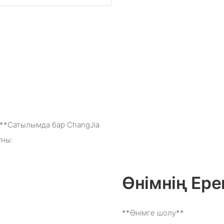
н **Сатылымда бар ChangJia
ұны:
Өнімнің Ере
**Өнімге шолу**