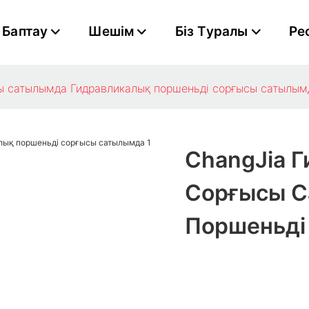
Баптау
Шешім
Біз Туралы
Ре
ы сатылымда​ Гидравликалық поршеньді сорғысы сатылымд
ChangJia 
Сорғысы С
Поршеньді