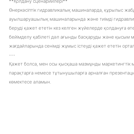
**Қолдану сценарийлері**
Өнеркәсіптік гидравликалық машиналарда, құрылыс жа
ауылшаруашылық машиналарында және тиімді гидравли
беруді қажет ететін кез келген жүйелерде қолдануға ө
бейімделу қабілеті дәл ағынды басқаруды және қысым
жағдайларында сенімді жұмыс істеуді қажет ететін ортал
---
Қажет болса, мен осы қысқаша мазмұнды маркетингтік 
парақтарға немесе тұтынушыларға арналған презентаци
көмектесе аламын.