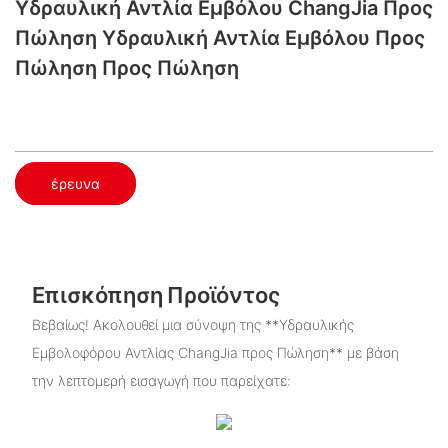
Υδραυλική Αντλία Εμβόλου ChangJia Προς
Πώληση​ Υδραυλική Αντλία Εμβόλου Προς
Πώληση​ Προς Πώληση
έρευνα
Επισκόπηση Προϊόντος
Βεβαίως! Ακολουθεί μια σύνοψη της **Υδραυλικής
Εμβολοφόρου Αντλίας ChangJia προς Πώληση** με βάση
την λεπτομερή εισαγωγή που παρείχατε: