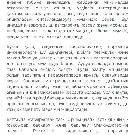
дизайн тобына айналадағы жабдыққа минималды
өзгертулер енгізе отырып, үздіксіз интеграцияны
қамтамасыз ету үшін сорғының ізін, пішінін және орнату
опцияларын оңтайландыруға мүмкіндік береді. Бұл
икемділік аэроғарыш, автомобиль жасау және мобильді
жабдық сияқты салаларда өте маңызды болуы мүмкін,
мұнда кеңістік жиі жоғары деңгейде.
Бұған қоса, теңшелген гидравликалық сорғылар
инженерлерге шу деңгейлері, дірілге төзімділік және
жауап беру уақыттары сияқты өнімділік сипаттамаларын
дәл реттеуге мүмкіндік береді. Ауруханаларда немесе
таза бөлмеде өндіріс сияқты шуды азайту маңызды
болып табылатын параметрлерде арнайы сорғыларды
шуды басатын материалдармен немесе дыбыстық
кедергілерді азайту үшін оңтайландырылған сұйықтық
ағынының динамикасымен жасауға болады. Сол сияқты,
күшейтілген дірілді басқару механикалық кернеуді азайту
арқылы сорғының да, бүкіл гидравликалық жүйенің де
ұзақ қызмет ету мерзімін жақсартады.
Баптауда жасырылған тағы бір маңызды артықшылық -
жақсырақ басқару және бақылау мүмкіндіктерінің
әлеуеті. Реттелетін гидравликалық сорғылар