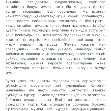
Тиімділік стандартты гидравликалық сорғылар
жеткіліксіз болуы мүмкін тағы бір маңызды фактор
болып табылады. Бұл сорғылар жалпыланған
қажеттіліктерді қанағаттандыруы керек болғандықтан,
олар әдетте пайдаланушы техникасына біріктірілген
кезде оңтайлы тиімділік конвертінен тыс жұмыс істейді.
Қуатты тиімсіз түрлендіру энергияны тұтынуды арттырып
қана қоймайды, сонымен қатар гидравликалық жүйенің
қызмет ету мерзімі мен сенімділігіне кері әсер ететін
жылу өндірісін арттырады. Жұмыс уақыты мен
операциялық шығындарды үнемдеу маңызды болып
табылатын салалар үшін операциялық профильге мінсіз
сәйкес келмейтін стандартты сорғыға сүйену жиі
техникалық қызмет көрсету аралықтарына және
бөлшектердің мерзімінен бұрын істен шығуына әкелуі
мүмкін.
Бұған қоса, стандартты гидравликалық сорғылармен
үйлесімділік мәселелері жиі туындайды. Көптеген
машиналар өте нақты кеңістік шектеулері, бірегей
сұйықтық түрлері немесе әдеттен тыс қосылу талаптары
бойынша құрастырылған. Бекітілген өлшемдері және
стандартты порты бар стандартты сорғылар біркелкі
біріктірілмеуі мүмкін. Бұл күрделі модификацияларға,