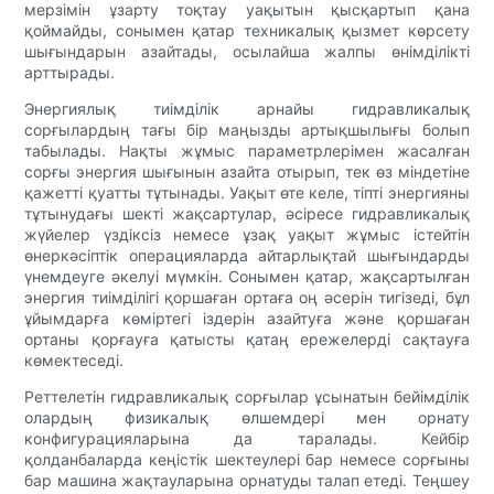
мерзімін ұзарту тоқтау уақытын қысқартып қана
қоймайды, сонымен қатар техникалық қызмет көрсету
шығындарын азайтады, осылайша жалпы өнімділікті
арттырады.
Энергиялық тиімділік арнайы гидравликалық
сорғылардың тағы бір маңызды артықшылығы болып
табылады. Нақты жұмыс параметрлерімен жасалған
сорғы энергия шығынын азайта отырып, тек өз міндетіне
қажетті қуатты тұтынады. Уақыт өте келе, тіпті энергияны
тұтынудағы шекті жақсартулар, әсіресе гидравликалық
жүйелер үздіксіз немесе ұзақ уақыт жұмыс істейтін
өнеркәсіптік операцияларда айтарлықтай шығындарды
үнемдеуге әкелуі мүмкін. Сонымен қатар, жақсартылған
энергия тиімділігі қоршаған ортаға оң әсерін тигізеді, бұл
ұйымдарға көміртегі іздерін азайтуға және қоршаған
ортаны қорғауға қатысты қатаң ережелерді сақтауға
көмектеседі.
Реттелетін гидравликалық сорғылар ұсынатын бейімділік
олардың физикалық өлшемдері мен орнату
конфигурацияларына да таралады. Кейбір
қолданбаларда кеңістік шектеулері бар немесе сорғыны
бар машина жақтауларына орнатуды талап етеді. Теңшеу