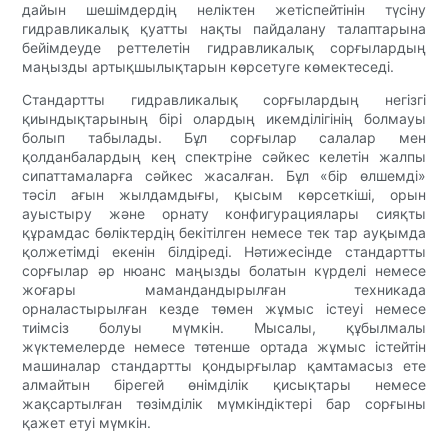
дайын шешімдердің неліктен жетіспейтінін түсіну
гидравликалық қуатты нақты пайдалану талаптарына
бейімдеуде реттелетін гидравликалық сорғылардың
маңызды артықшылықтарын көрсетуге көмектеседі.
Стандартты гидравликалық сорғылардың негізгі
қиындықтарының бірі олардың икемділігінің болмауы
болып табылады. Бұл сорғылар салалар мен
қолданбалардың кең спектріне сәйкес келетін жалпы
сипаттамаларға сәйкес жасалған. Бұл «бір өлшемді»
тәсіл ағын жылдамдығы, қысым көрсеткіші, орын
ауыстыру және орнату конфигурациялары сияқты
құрамдас бөліктердің бекітілген немесе тек тар ауқымда
қолжетімді екенін білдіреді. Нәтижесінде стандартты
сорғылар әр нюанс маңызды болатын күрделі немесе
жоғары мамандандырылған техникада
орналастырылған кезде төмен жұмыс істеуі немесе
тиімсіз болуы мүмкін. Мысалы, құбылмалы
жүктемелерде немесе төтенше ортада жұмыс істейтін
машиналар стандартты қондырғылар қамтамасыз ете
алмайтын бірегей өнімділік қисықтары немесе
жақсартылған төзімділік мүмкіндіктері бар сорғыны
қажет етуі мүмкін.