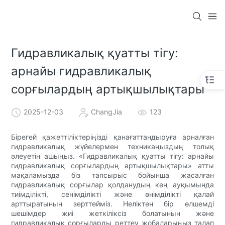
Гидравликалық қуатты тігу:
арнайы гидравликалық
сорғылардың артықшылықтары
2025-12-03
ChangJia
123
Бірегей қажеттіліктеріңізді қанағаттандыруға арналған
гидравликалық жүйелермен техникаңыздың толық
әлеуетін ашыңыз. «Гидравликалық қуатты тігу: арнайы
гидравликалық сорғылардың артықшылықтары» атты
мақаламызда біз тапсырыс бойынша жасалған
гидравликалық сорғылар қолданудың кең ауқымында
тиімділікті, сенімділікті және өнімділікті қалай
арттыратынын зерттейміз. Неліктен бір өлшемді
шешімдер жиі жеткіліксіз болатынын және
гидравликалық сорғыларды реттеу жобаларыңыз талап