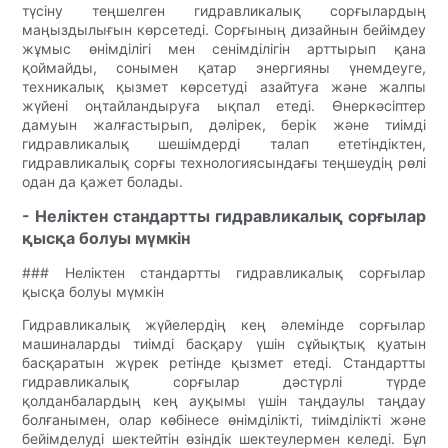
түсіну теңшелген гидравликалық сорғылардың
маңыздылығын көрсетеді. Сорғының дизайнын бейімдеу
жұмыс өнімділігі мен сенімділігін арттырып қана
қоймайды, сонымен қатар энергияны үнемдеуге,
техникалық қызмет көрсетуді азайтуға және жалпы
жүйені оңтайландыруға ықпал етеді. Өнеркәсіптер
дамуын жалғастырып, дәлірек, берік және тиімді
гидравликалық шешімдерді талап ететіндіктен,
гидравликалық сорғы технологиясындағы теңшеудің рөлі
одан да қажет болады.
- Неліктен стандартты гидравликалық сорғылар
қысқа болуы мүмкін
### Неліктен стандартты гидравликалық сорғылар
қысқа болуы мүмкін
Гидравликалық жүйелердің кең әлемінде сорғылар
машиналарды тиімді басқару үшін сұйықтық қуатын
басқаратын жүрек ретінде қызмет етеді. Стандартты
гидравликалық сорғылар дәстүрлі түрде
қолданбалардың кең ауқымы үшін таңдаулы таңдау
болғанымен, олар көбінесе өнімділікті, тиімділікті және
бейімделуді шектейтін өзіндік шектеулермен келеді. Бұл