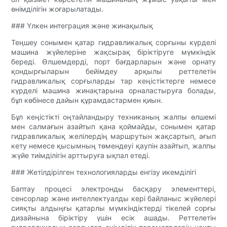
өнімділігін жоғарылатады.
### Үлкен интеграция және жинақылық
Теңшеу сонымен қатар гидравликалық сорғыны күрделі
машина жүйелеріне жақсырақ біріктіруге мүмкіндік
береді. Өлшемдерді, порт бағдарларын және орнату
қондырғыларын бейімдеу арқылы реттелетін
гидравликалық сорғыларды тар кеңістіктерге немесе
күрделі машина жинақтарына орналастыруға болады,
бұл көбінесе дайын құрамдастармен қиын.
Бұл кеңістікті оңтайландыру техниканың жалпы өлшемі
мен салмағын азайтып қана қоймайды, сонымен қатар
гидравликалық желілердің маршрутын жақсартып, ағып
кету немесе қысымның төмендеуі қаупін азайтып, жалпы
жүйе тиімділігін арттыруға ықпал етеді.
### Жетілдірілген технологияларды енгізу икемділігі
Баптау процесі электронды басқару элементтері,
сенсорлар және интеллектуалды кері байланыс жүйелері
сияқты алдыңғы қатарлы мүмкіндіктерді тікелей сорғы
дизайнына біріктіру үшін есік ашады. Реттелетін