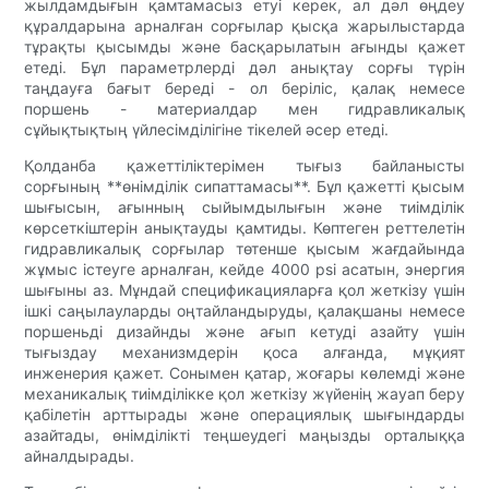
жылдамдығын қамтамасыз етуі керек, ал дәл өңдеу
құралдарына арналған сорғылар қысқа жарылыстарда
тұрақты қысымды және басқарылатын ағынды қажет
етеді. Бұл параметрлерді дәл анықтау сорғы түрін
таңдауға бағыт береді - ол беріліс, қалақ немесе
поршень - материалдар мен гидравликалық
сұйықтықтың үйлесімділігіне тікелей әсер етеді.
Қолданба қажеттіліктерімен тығыз байланысты
сорғының **өнімділік сипаттамасы**. Бұл қажетті қысым
шығысын, ағынның сыйымдылығын және тиімділік
көрсеткіштерін анықтауды қамтиды. Көптеген реттелетін
гидравликалық сорғылар төтенше қысым жағдайында
жұмыс істеуге арналған, кейде 4000 psi асатын, энергия
шығыны аз. Мұндай спецификацияларға қол жеткізу үшін
ішкі саңылауларды оңтайландыруды, қалақшаны немесе
поршеньді дизайнды және ағып кетуді азайту үшін
тығыздау механизмдерін қоса алғанда, мұқият
инженерия қажет. Сонымен қатар, жоғары көлемді және
механикалық тиімділікке қол жеткізу жүйенің жауап беру
қабілетін арттырады және операциялық шығындарды
азайтады, өнімділікті теңшеудегі маңызды орталыққа
айналдырады.