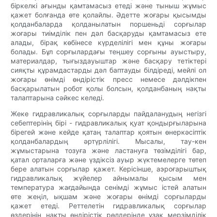
біркелкі ағынды қамтамасыз етеді және тыныш жұмыс
қажет болғанда өте қолайлы. Әдетте жоғары қысымды
қолданбаларда қолданылатын поршеньді сорғылар
жоғары тиімділік пен дәл басқаруды қамтамасыз ете
алады, бірақ көбінесе күрделілігі мен құны жоғары
болады. Бұл сорғылардағы теңшеу сорғыны ауыстыру,
материалдар, тығыздауыштар және басқару тетіктері
сияқты құрамдастарды дәл баптауды білдіреді, мейлі ол
жоғары өнімді өндірістік пресс немесе дәлдікпен
басқарылатын робот қолы болсын, қолданбаның нақты
талаптарына сәйкес келеді.
Жеке гидравликалық сорғыларды пайдаланудың негізгі
себептерінің бірі - гидравликалық қуат қондырғыларына
бірегей және кейде қатаң талаптар қоятын өнеркәсіптік
қолданбалардың әртүрлілігі. Мысалы, тау-кен
жұмыстарына тозуға және ластануға төзімділігі бар,
қатал орталарға және үздіксіз ауыр жүктемелерге төтеп
бере алатын сорғылар қажет. Керісінше, аэроғарыштық
гидравликалық жүйелер айнымалы қысым мен
температура жағдайында сенімді жұмыс істей алатын
өте жеңіл, ықшам және жоғары өнімді сорғыларды
қажет етеді. Реттелетін гидравликалық сорғылар
өздерінің нақты өндірістік рөлдерінде ұзақ мерзімділік