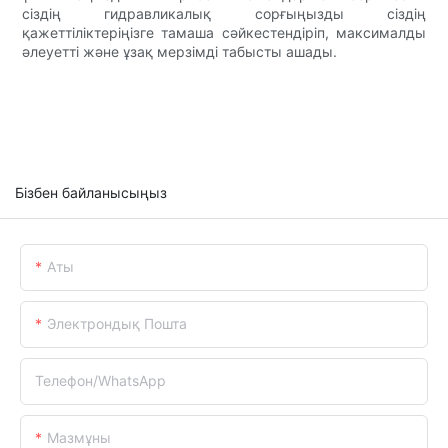
сіздің гидравликалық сорғыңызды сіздің
қажеттіліктеріңізге тамаша сәйкестендіріп, максималды
әлеуетті және ұзақ мерзімді табысты ашады.
Бізбен байланысыңыз
Аты
Электрондық Пошта
Телефон/whatsApp
Мазмұны