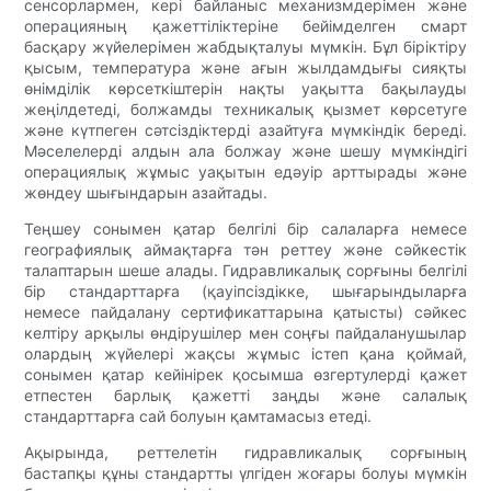
сенсорлармен, кері байланыс механизмдерімен және
операцияның қажеттіліктеріне бейімделген смарт
басқару жүйелерімен жабдықталуы мүмкін. Бұл біріктіру
қысым, температура және ағын жылдамдығы сияқты
өнімділік көрсеткіштерін нақты уақытта бақылауды
жеңілдетеді, болжамды техникалық қызмет көрсетуге
және күтпеген сәтсіздіктерді азайтуға мүмкіндік береді.
Мәселелерді алдын ала болжау және шешу мүмкіндігі
операциялық жұмыс уақытын едәуір арттырады және
жөндеу шығындарын азайтады.
Теңшеу сонымен қатар белгілі бір салаларға немесе
географиялық аймақтарға тән реттеу және сәйкестік
талаптарын шеше алады. Гидравликалық сорғыны белгілі
бір стандарттарға (қауіпсіздікке, шығарындыларға
немесе пайдалану сертификаттарына қатысты) сәйкес
келтіру арқылы өндірушілер мен соңғы пайдаланушылар
олардың жүйелері жақсы жұмыс істеп қана қоймай,
сонымен қатар кейінірек қосымша өзгертулерді қажет
етпестен барлық қажетті заңды және салалық
стандарттарға сай болуын қамтамасыз етеді.
Ақырында, реттелетін гидравликалық сорғының
бастапқы құны стандартты үлгіден жоғары болуы мүмкін