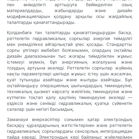
пен өнімділікті арттыруға бейімделген озық
материалдарды, жабындарды және дизайн
модификацияларын қолдану арқылы осы жағдайлық
талаптарды қанағаттандырады.
Қолданбаға тән талаптарды қанағаттандырудан басқа,
реттелетін гидравликалық сорғылар энергия тиімділігі
мен үнемділікке айтарлықтай үлес қосады. Стандартты
сорғы үлгілері әмбебап болғанымен, олардың оңтайлы
дизайн диапазонынан тыс жоғары тиімділікпен жұмыс
істемеуі мүмкін, бұл энергияның жоғалуына және
тозудың артуына әкеледі. Реттелетін сорғылар жүйенің
нақты параметрлері шегінде жұмыс істеу үшін жасалған,
қуат тұтынуды азайтады және жылуды азайтады. Бұл
оңтайландыру операциялық шығындардың төмендеуіне,
техникалық қызмет көрсету жиілігінің төмендеуіне және
күтпеген тоқтап қалу қаупінің төмендеуіне әкеледі —
үздіксіз және сенімді гидравликалық қуатқа сүйенетін
салалар үшін негізгі басымдық.
Заманауи өнеркәсіптер сонымен қатар электрондық
басқару құралдарының жетістіктерінен және реттелетін
гидравликалық сорғылардағы сенсорлық интеграциядан
пайда көреді. Электрондық кері байланыс жүйелерімен