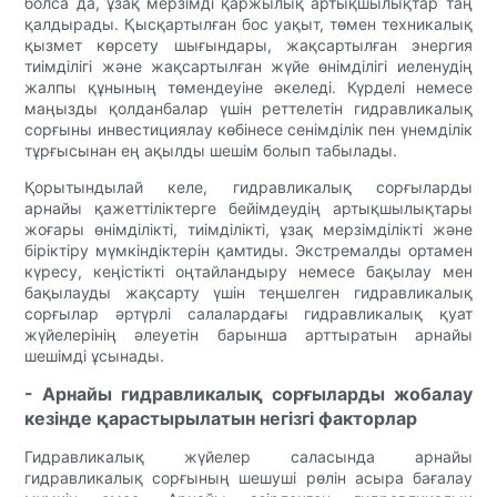
болса да, ұзақ мерзімді қаржылық артықшылықтар таң
қалдырады. Қысқартылған бос уақыт, төмен техникалық
қызмет көрсету шығындары, жақсартылған энергия
тиімділігі және жақсартылған жүйе өнімділігі иеленудің
жалпы құнының төмендеуіне әкеледі. Күрделі немесе
маңызды қолданбалар үшін реттелетін гидравликалық
сорғыны инвестициялау көбінесе сенімділік пен үнемділік
тұрғысынан ең ақылды шешім болып табылады.
Қорытындылай келе, гидравликалық сорғыларды
арнайы қажеттіліктерге бейімдеудің артықшылықтары
жоғары өнімділікті, тиімділікті, ұзақ мерзімділікті және
біріктіру мүмкіндіктерін қамтиды. Экстремалды ортамен
күресу, кеңістікті оңтайландыру немесе бақылау мен
бақылауды жақсарту үшін теңшелген гидравликалық
сорғылар әртүрлі салалардағы гидравликалық қуат
жүйелерінің әлеуетін барынша арттыратын арнайы
шешімді ұсынады.
- Арнайы гидравликалық сорғыларды жобалау
кезінде қарастырылатын негізгі факторлар
Гидравликалық жүйелер саласында арнайы
гидравликалық сорғының шешуші рөлін асыра бағалау