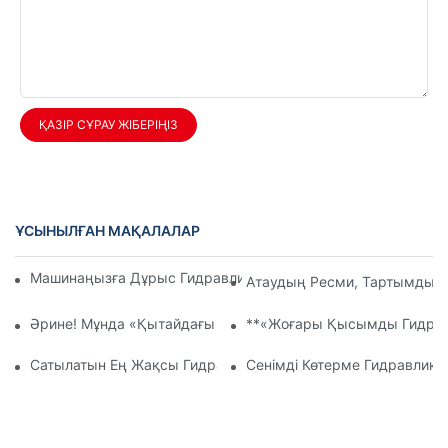
ҚАЗІР СҰРАУ ЖІБЕРІҢІЗ
ҰСЫНЫЛҒАН МАҚАЛАЛАР
Машинаңызға Дұрыс Гидравликалық Беріліс Сорғысын Таң
Атаудың Ресми, Тартымды Н
Әрине! Мұнда «Қытайдағы Өнеркәсіптік Гидравликалық Сор
**«Жоғары Қысымды Гидравл
Сатылатын Ең Жақсы Гидравликалық Сорғылар: Ең Жақсы 
Сенімді Көтерме Гидравлика