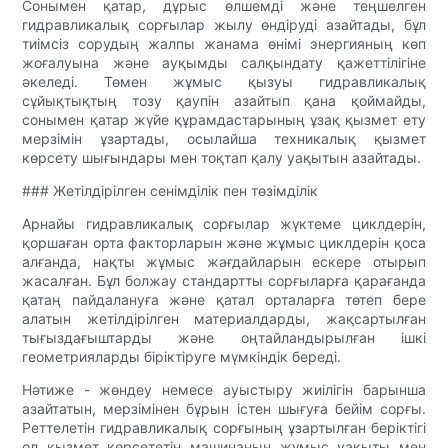
Сонымен қатар, дұрыс өлшемді және теңшелген
гидравликалық сорғылар жылу өндіруді азайтады, бұл
тиімсіз сорудың жалпы жанама өнімі энергияның көп
жоғалуына және ауқымды салқындату қажеттілігіне
әкеледі. Төмен жұмыс қызуы гидравликалық
сұйықтықтың тозу қаупін азайтып қана қоймайды,
сонымен қатар жүйе құрамдастарының ұзақ қызмет ету
мерзімін ұзартады, осылайша техникалық қызмет
көрсету шығындары мен тоқтап қалу уақытын азайтады.
### Жетілдірілген сенімділік пен төзімділік
Арнайы гидравликалық сорғылар жүктеме циклдерін,
қоршаған орта факторларын және жұмыс циклдерін қоса
алғанда, нақты жұмыс жағдайларын ескере отырып
жасалған. Бұл болжау стандартты сорғыларға қарағанда
қатаң пайдалануға және қатал орталарға төтеп бере
алатын жетілдірілген материалдарды, жақсартылған
тығыздағыштарды және оңтайландырылған ішкі
геометрияларды біріктіруге мүмкіндік береді.
Нәтиже - жөндеу немесе ауыстыру жиілігін барынша
азайтатын, мерзімінен бұрын істен шығуға бейім сорғы.
Реттелетін гидравликалық сорғының ұзартылған беріктігі
ол қызмет көрсететін машинаның жұмыс уақыты мен