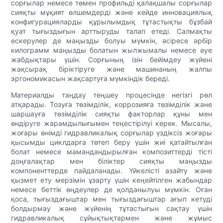
сорғылар немесе төмен профильді қалақшалы сорғылар
сияқты мұқият өлшемдерді және кейде инновациялық
конфигурацияларды құрылымдық тұтастықты бұзбай
қуат тығыздығын арттыруды талап етеді. Салмақты
ескерулер де маңызды болуы мүмкін, әсіресе әрбір
килограмм маңызды болатын жылжымалы немесе әуе
жабдықтары үшін. Сорғының ізін бейімдеу жүйені
жақсырақ біріктіруге және машинаның жалпы
эргономикасын жақсартуға мүмкіндік береді.
Материалды таңдау теңшеу процесінде негізгі рөл
атқарады. Тозуға төзімділік, коррозияға төзімділік және
шаршауға төзімділік сияқты факторлар құны мен
өндіруге жарамдылығымен теңестірілуі керек. Мысалы,
жоғары өнімді гидравликалық сорғылар үздіксіз жоғары
қысымды циклдарға төтеп беру үшін жиі қатайтылған
болат немесе мамандандырылған композиттерді тісті
доңғалақтар мен біліктер сияқты маңызды
компоненттерде пайдаланады. Үйкелісті азайту және
қызмет ету мерзімін ұзарту үшін кеңейтілген жабындар
немесе беттік өңдеулер де қолданылуы мүмкін. Оған
қоса, тығыздағыштар мен тығыздағыштар ағып кетуді
болдырмау және жүйенің тұтастығын сақтау үшін
гидравликалық сұйықтықтармен және жұмыс