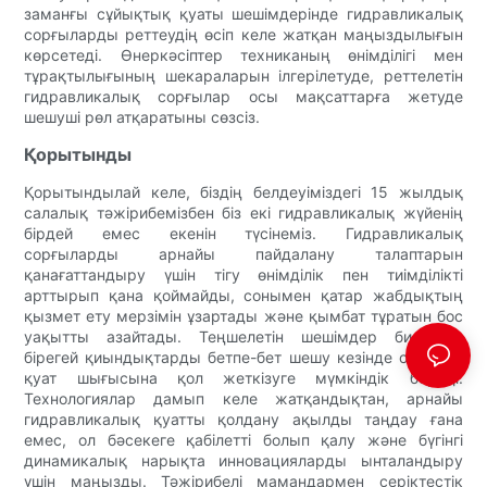
заманғы сұйықтық қуаты шешімдерінде гидравликалық
сорғыларды реттеудің өсіп келе жатқан маңыздылығын
көрсетеді. Өнеркәсіптер техниканың өнімділігі мен
тұрақтылығының шекараларын ілгерілетуде, реттелетін
гидравликалық сорғылар осы мақсаттарға жетуде
шешуші рөл атқаратыны сөзсіз.
Қорытынды
Қорытындылай келе, біздің белдеуіміздегі 15 жылдық
салалық тәжірибемізбен біз екі гидравликалық жүйенің
бірдей емес екенін түсінеміз. Гидравликалық
сорғыларды арнайы пайдалану талаптарын
қанағаттандыру үшін тігу өнімділік пен тиімділікті
арттырып қана қоймайды, сонымен қатар жабдықтың
қызмет ету мерзімін ұзартады және қымбат тұратын бос
уақытты азайтады. Теңшелетін шешімдер бизнеске
бірегей қиындықтарды бетпе-бет шешу кезінде оңтайлы
қуат шығысына қол жеткізуге мүмкіндік береді.
Технологиялар дамып келе жатқандықтан, арнайы
гидравликалық қуатты қолдану ақылды таңдау ғана
емес, ол бәсекеге қабілетті болып қалу және бүгінгі
динамикалық нарықта инновацияларды ынталандыру
үшін маңызды. Тәжірибелі мамандармен серіктестік