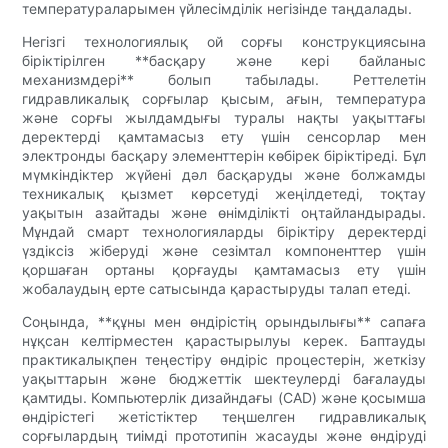
температураларымен үйлесімділік негізінде таңдалады.
Негізгі технологиялық ой сорғы конструкциясына
біріктірілген **басқару және кері байланыс
механизмдері** болып табылады. Реттелетін
гидравликалық сорғылар қысым, ағын, температура
және сорғы жылдамдығы туралы нақты уақыттағы
деректерді қамтамасыз ету үшін сенсорлар мен
электронды басқару элементтерін көбірек біріктіреді. Бұл
мүмкіндіктер жүйені дәл басқаруды және болжамды
техникалық қызмет көрсетуді жеңілдетеді, тоқтау
уақытын азайтады және өнімділікті оңтайландырады.
Мұндай смарт технологияларды біріктіру деректерді
үздіксіз жіберуді және сезімтал компоненттер үшін
қоршаған ортаны қорғауды қамтамасыз ету үшін
жобалаудың ерте сатысында қарастыруды талап етеді.
Соңында, **құны мен өндірістің орындылығы** сапаға
нұқсан келтірместен қарастырылуы керек. Баптауды
практикалықпен теңестіру өндіріс процестерін, жеткізу
уақыттарын және бюджеттік шектеулерді бағалауды
қамтиды. Компьютерлік дизайндағы (CAD) және қосымша
өндірістегі жетістіктер теңшелген гидравликалық
сорғылардың тиімді прототипін жасауды және өндіруді