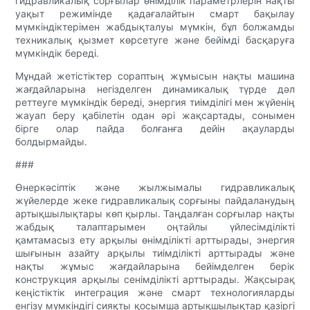
гидравликалық сорғылар өнімділік параметрлерін нақты
уақыт режимінде қадағалайтын смарт бақылау
мүмкіндіктерімен жабдықталуы мүмкін, бұл болжамды
техникалық қызмет көрсетуге және бейімді басқаруға
мүмкіндік береді.
Мұндай жетістіктер сораптың жұмысын нақты машина
жағдайларына негізделген динамикалық түрде дәл
реттеуге мүмкіндік береді, энергия тиімділігі мен жүйенің
жауап беру қабілетін одан әрі жақсартады, сонымен
бірге олар пайда болғанға дейін ақауларды
болдырмайды.
###
Өнеркәсіптік және жылжымалы гидравликалық
жүйелерде жеке гидравликалық сорғыны пайдаланудың
артықшылықтары көп қырлы. Таңдалған сорғылар нақты
жабдық талаптарымен оңтайлы үйлесімділікті
қамтамасыз ету арқылы өнімділікті арттырады, энергия
шығынын азайту арқылы тиімділікті арттырады және
нақты жұмыс жағдайларына бейімделген берік
конструкция арқылы сенімділікті арттырады. Жақсырақ
кеңістіктік интеграция және смарт технологияларды
енгізу мүмкіндігі сияқты қосымша артықшылықтар қазіргі