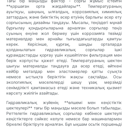
Тағы бір маңызды фактор - сорғы жұмыс істейтін
**қоршаған орта жағдайлары**. Температураның
ауытқуы, шаңның, ылғалдың, коррозиялық химиялық
заттардың және биіктіктің әсер етуінің барлығы әсер ету
сорғысының дизайны таңдауы. Мысалы, теңіздегі мұнай
бұрғылау қондырғыларына арналған сорғылар теңіз
суының енуіне жол бермеу үшін коррозияға төзімді
материалдар мен арнайы тығыздағыштарды қамтуы
керек. Керісінше, құрғақ, шаңды орталарда
қолданылатын гидравликалық сорғылар ішкі
құрамдастарды қорғау үшін күшейтілген фильтрация мен
берік корпусты қажет етеді. Температураның шектен
шығуы материалды таңдауға да әсер етеді, өйткені
кейбір металдар мен эластомерлер қатты суықта
немесе ыстықта беріктігін жақсы сақтайды. Осы
экологиялық мәселелерді шешу ұзақ мерзімді
сенімділікті қамтамасыз етеді және техникалық қызмет
көрсету жиілігін азайтады.
Гидравликалық жүйенің **өлшемі мен кеңістіктік
шектеулері** тағы бір маңызды мәселе болып табылады.
Реттелетін гидравликалық сорғылар көбінесе шектеулі
кеңістіктерге сәйкес келуге немесе бар машиналармен
біркелкі біріктіруге арналған. Бұл ықшам осьтік поршеньді