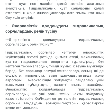
ететін қуат пен дәлдікті қалай жеткізе алатынын
анықтаңыз. Гидравликалық қуат салаларды қалай
өзгертетінін және инновацияларды алға жылжытатынын
білу үшін сүңгіңіз.
- Өнеркәсіптік қолданудағы гидравликалық
сорғылардың рөлін түсіну
**Өнеркәсіптік қолданудағы гидравликалық
сорғылардың рөлін түсіну**
Гидравликалық сорғылар көптеген өнеркәсіптік
жүйелердің жүрегі ретінде қызмет етеді, механикалық
қуатты гидравликалық энергияға түрлендіреді, бұл
көптеген техникалардың тиімді жұмыс істеуіне мүмкіндік
береді. Бұл сорғылар әртүрлі секторларда, соның ішінде
өндірісте, құрылыста, ауыл шаруашылығында және
аэроғарыш өнеркәсібінде жабдықты пайдалану үшін
қысыммен сұйықтықтың қажетті ағынын жасайды.
Өнеркәсіптік қолданбаларда гидравликалық
сорғылардың шешуші рөлін түсіну нақты пайдалану
қажеттіліктеріне бейімделген реттелетін гидравликалық
сорғыны таңдаудың артықшылықтарын қарастырған
кезде өте маңызды.