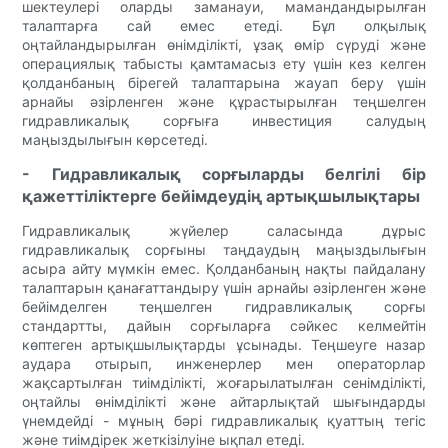
шектеулері оларды заманауи, мамандандырылған
талаптарға сай емес етеді. Бұл олқылық
оңтайландырылған өнімділікті, ұзақ өмір сүруді және
операциялық табысты қамтамасыз ету үшін кез келген
қолданбаның бірегей талаптарына жауап беру үшін
арнайы әзірленген және құрастырылған теңшелген
гидравликалық сорғыға инвестиция салудың
маңыздылығын көрсетеді.
- Гидравликалық сорғыларды белгілі бір
қажеттіліктерге бейімдеудің артықшылықтары
Гидравликалық жүйелер саласында дұрыс
гидравликалық сорғыны таңдаудың маңыздылығын
асыра айту мүмкін емес. Қолданбаның нақты пайдалану
талаптарын қанағаттандыру үшін арнайы әзірленген және
бейімделген теңшелген гидравликалық сорғы
стандартты, дайын сорғыларға сәйкес келмейтін
көптеген артықшылықтарды ұсынады. Теңшеуге назар
аудара отырып, инженерлер мен операторлар
жақсартылған тиімділікті, жоғарылатылған сенімділікті,
оңтайлы өнімділікті және айтарлықтай шығындарды
үнемдейді - мұның бәрі гидравликалық қуаттың тегіс
және тиімдірек жеткізілуіне ықпал етеді.