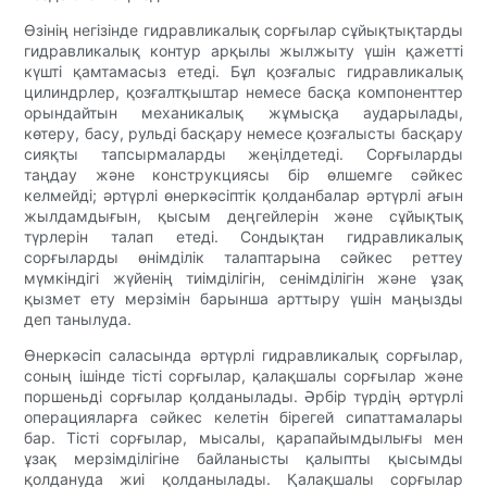
Өзінің негізінде гидравликалық сорғылар сұйықтықтарды
гидравликалық контур арқылы жылжыту үшін қажетті
күшті қамтамасыз етеді. Бұл қозғалыс гидравликалық
цилиндрлер, қозғалтқыштар немесе басқа компоненттер
орындайтын механикалық жұмысқа аударылады,
көтеру, басу, рульді басқару немесе қозғалысты басқару
сияқты тапсырмаларды жеңілдетеді. Сорғыларды
таңдау және конструкциясы бір өлшемге сәйкес
келмейді; әртүрлі өнеркәсіптік қолданбалар әртүрлі ағын
жылдамдығын, қысым деңгейлерін және сұйықтық
түрлерін талап етеді. Сондықтан гидравликалық
сорғыларды өнімділік талаптарына сәйкес реттеу
мүмкіндігі жүйенің тиімділігін, сенімділігін және ұзақ
қызмет ету мерзімін барынша арттыру үшін маңызды
деп танылуда.
Өнеркәсіп саласында әртүрлі гидравликалық сорғылар,
соның ішінде тісті сорғылар, қалақшалы сорғылар және
поршеньді сорғылар қолданылады. Әрбір түрдің әртүрлі
операцияларға сәйкес келетін бірегей сипаттамалары
бар. Тісті сорғылар, мысалы, қарапайымдылығы мен
ұзақ мерзімділігіне байланысты қалыпты қысымды
қолдануда жиі қолданылады. Қалақшалы сорғылар