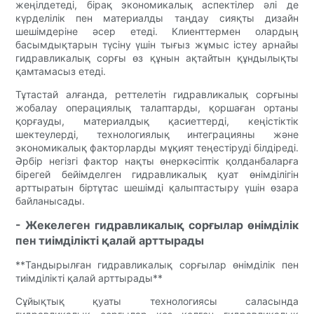
жеңілдетеді, бірақ экономикалық аспектілер әлі де
күрделілік пен материалды таңдау сияқты дизайн
шешімдеріне әсер етеді. Клиенттермен олардың
басымдықтарын түсіну үшін тығыз жұмыс істеу арнайы
гидравликалық сорғы өз құнын ақтайтын құндылықты
қамтамасыз етеді.
Тұтастай алғанда, реттелетін гидравликалық сорғыны
жобалау операциялық талаптарды, қоршаған ортаны
қорғауды, материалдық қасиеттерді, кеңістіктік
шектеулерді, технологиялық интеграцияны және
экономикалық факторларды мұқият теңестіруді білдіреді.
Әрбір негізгі фактор нақты өнеркәсіптік қолданбаларға
бірегей бейімделген гидравликалық қуат өнімділігін
арттыратын біртұтас шешімді қалыптастыру үшін өзара
байланысады.
- Жекелеген гидравликалық сорғылар өнімділік
пен тиімділікті қалай арттырады
**Тандырылған гидравликалық сорғылар өнімділік пен
тиімділікті қалай арттырады**
Сұйықтық қуаты технологиясы саласында