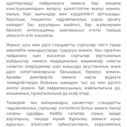
адаптерлерді пайдалануға немесе бар машина
конструкцияларын өзгерту қажеттілігіне әкелуі мүмкін,
мұның бәрі шығындар мен күрделілікті арттырады.
Керісінше, теңшелген гидравликалық сорғы орнату
кезіндегі бас ауруларын азайтып, бар жүйелермен
біркелкі интеграцияны қамтамасыз ететін тамаша
үйлесетін етіп жасалған.
Жұмыс шуы мен діріл стандартты сорғылар тиісті түрде
шешпейтін қиындықтарды тудыруы мүмкін. Кең таралған
пайдалану үшін жасалған сорғылар зертханалық
жабдықтар немесе медициналық машиналар сияқты
сезімтал операциялар үшін маңызды акустикалық және
діріл сипаттамаларына басымдық бермеуі мүмкін.
Арнайы демпферлік немесе нақты өңдеуге
төзімділіктердің болмауы шамадан тыс шу мен дірілге
әкелуі мүмкін, бұл пайдаланушының жайлылығына да,
машинаның тұрақтылығына да әсер етеді.
Төзімділік пен материалдың қасиеттері стандартты
гидравликалық сорғылар жеткіліксіз болуы мүмкін басқа
саланы құрайды. Кейбір салалар, соның ішінде
аэроғарыш, теңізде мұнай бұрғылау немесе ауыр
құрылыс, агрессивті сұйықтықтарға, коррозиялық