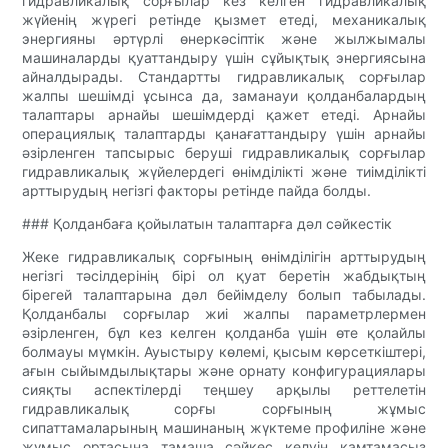
гидравликалық сорғылар кез келген гидравликалық
жүйенің жүрегі ретінде қызмет етеді, механикалық
энергияны әртүрлі өнеркәсіптік және жылжымалы
машиналарды қуаттандыру үшін сұйықтық энергиясына
айналдырады. Стандартты гидравликалық сорғылар
жалпы шешімді ұсынса да, заманауи қолданбалардың
талаптары арнайы шешімдерді қажет етеді. Арнайы
операциялық талаптарды қанағаттандыру үшін арнайы
әзірленген тапсырыс беруші гидравликалық сорғылар
гидравликалық жүйелердегі өнімділікті және тиімділікті
арттырудың негізгі факторы ретінде пайда болды.
### Қолданбаға қойылатын талаптарға дәл сәйкестік
Жеке гидравликалық сорғының өнімділігін арттырудың
негізгі тәсілдерінің бірі ол қуат беретін жабдықтың
бірегей талаптарына дәл бейімделу болып табылады.
Қолданбалы сорғылар жиі жалпы параметрлермен
әзірленген, бұл кез келген қолданба үшін өте қолайлы
болмауы мүмкін. Ауыстыру көлемі, қысым көрсеткіштері,
ағын сыйымдылықтары және орнату конфигурациялары
сияқты аспектілерді теңшеу арқылы реттелетін
гидравликалық сорғы сорғының жұмыс
сипаттамаларының машинаның жүктеме профиліне және
жұмыс ортасына тамаша сәйкес келуін қамтамасыз