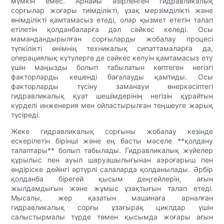
мүмкін емес. Арнайы әзірленген гидравликалық
сорғылар жоғары тиімділікті, ұзақ мерзімділікті және
өнімділікті қамтамасыз етеді, олар қызмет ететін талап
етілетін қолданбаларға дәл сәйкес келеді. Осы
мамандандырылған сорғыларды жобалау процесі
түпкілікті өнімнің техникалық сипаттамаларға да,
операциялық күтулерге де сәйкес келуін қамтамасыз ету
үшін маңызды болып табылатын көптеген негізгі
факторларды кешенді бағалауды қамтиды. Осы
факторларды түсіну заманауи өнеркәсіптегі
гидравликалық қуат шешімдерінің негізін құрайтын
күрделі инженерия мен ойластырылған теңшеуге жарық
түсіреді.
Жеке гидравликалық сорғыны жобалау кезінде
ескерілетін бірінші және ең басты мәселе **қолдану
талаптары** болып табылады. Гидравликалық жүйелер
құрылыс пен ауыл шаруашылығынан аэроғарыш пен
өндіріске дейінгі әртүрлі салаларда қолданылады. Әрбір
қолданба бірегей қысым деңгейлерін, ағын
жылдамдығын және жұмыс ұзақтығын талап етеді.
Мысалы, жер қазатын машинаға арналған
гидравликалық сорғы ұзағырақ циклдар үшін
салыстырмалы түрде төмен қысымда жоғары ағын