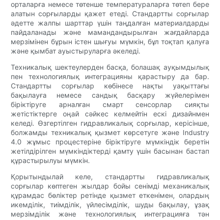
орталарға немесе төтенше температураларға төтеп бере
алатын сорғыларды қажет етеді. Стандартты сорғылар
әдетте жалпы шарттар үшін таңдалған материалдарды
пайдаланады және мамандандырылған жағдайларда
мерзімінен бұрын істен шығуы мүмкін, бұл тоқтап қалуға
және қымбат ауыстыруларға әкеледі.
Техникалық шектеулерден басқа, болашақ ауқымдылық
пен технологиялық интеграцияны қарастыру да бар.
Стандартты сорғылар көбінесе нақты уақыттағы
бақылауға немесе сандық басқару жүйелерімен
біріктіруге арналған смарт сенсорлар сияқты
жетістіктерге оңай сәйкес келмейтін ескі дизайнмен
келеді. Өзгертілген гидравликалық сорғылар, керісінше,
болжамды техникалық қызмет көрсетуге және Industry
4.0 жұмыс процестеріне біріктіруге мүмкіндік беретін
жетілдірілген мүмкіндіктерді қамту үшін басынан бастап
құрастырылуы мүмкін.
Қорытындылай келе, стандартты гидравликалық
сорғылар көптеген жылдар бойы сенімді механикалық
құрамдас бөліктер ретінде қызмет еткенімен, олардың
икемділік, тиімділік, үйлесімділік, шуды бақылау, ұзақ
мерзімділік және технологиялық интеграцияға тән