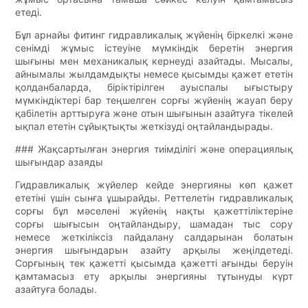
етеді.
Бұл арнайы фитинг гидравликалық жүйенің біркелкі және
сенімді жұмыс істеуіне мүмкіндік беретін энергия
шығыны мен механикалық кернеуді азайтады. Мысалы,
айнымалы жылдамдықты немесе қысымды қажет ететін
қолданбаларда, біріктірілген ауыспалы ығыстыру
мүмкіндіктері бар теңшелген сорғы жүйенің жауап беру
қабілетін арттыруға және отын шығынын азайтуға тікелей
ықпал ететін сұйықтықты жеткізуді оңтайландырады.
### Жақсартылған энергия тиімділігі және операциялық
шығындар азаяды
Гидравликалық жүйелер кейде энергияны көп қажет
ететіні үшін сынға ұшырайды. Реттелетін гидравликалық
сорғы бұл мәселені жүйенің нақты қажеттіліктеріне
сорғы шығысын оңтайландыру, шамадан тыс сору
немесе жеткіліксіз пайдалану салдарынан болатын
энергия шығындарын азайту арқылы жеңілдетеді.
Сорғының тек қажетті қысымда қажетті ағынды беруін
қамтамасыз ету арқылы энергияны тұтынуды күрт
азайтуға болады.