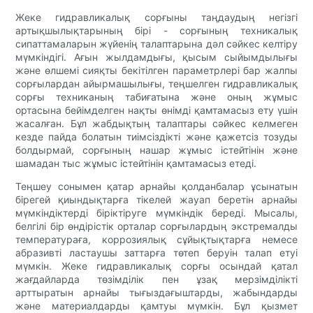
Жеке гидравликалық сорғыны таңдаудың негізгі
артықшылықтарының бірі - сорғының техникалық
сипаттамаларын жүйенің талаптарына дәл сәйкес келтіру
мүмкіндігі. Ағын жылдамдығы, қысым сыйымдылығы
және өлшемі сияқты бекітілген параметрлері бар жалпы
сорғылардан айырмашылығы, теңшелген гидравликалық
сорғы техниканың табиғатына және оның жұмыс
ортасына бейімделген нақты өнімді қамтамасыз ету үшін
жасалған. Бұл жабдықтың талаптары сәйкес келмеген
кезде пайда болатын тиімсіздікті және қажетсіз тозуды
болдырмай, сорғының нашар жұмыс істейтінін және
шамадан тыс жұмыс істейтінін қамтамасыз етеді.
Теңшеу сонымен қатар арнайы қолданбалар ұсынатын
бірегей қиындықтарға тікелей жауап беретін арнайы
мүмкіндіктерді біріктіруге мүмкіндік береді. Мысалы,
белгілі бір өндірістік орталар сорғылардың экстремалды
температураға, коррозиялық сұйықтықтарға немесе
абразивті ластаушы заттарға төтеп беруін талап етуі
мүмкін. Жеке гидравликалық сорғы осындай қатал
жағдайларда төзімділік пен ұзақ мерзімділікті
арттыратын арнайы тығыздағыштарды, жабындарды
және материалдарды қамтуы мүмкін. Бұл қызмет