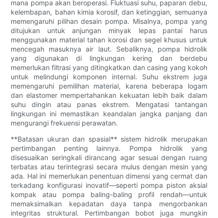
mana pompa akan beroperasi. Fluktuasi suhu, paparan debu,
kelembapan, bahan kimia korosif, dan ketinggian, semuanya
memengaruhi pilihan desain pompa. Misalnya, pompa yang
ditujukan untuk anjungan minyak lepas pantai harus
menggunakan material tahan korosi dan segel khusus untuk
mencegah masuknya air laut. Sebaliknya, pompa hidrolik
yang digunakan di lingkungan kering dan berdebu
memerlukan filtrasi yang ditingkatkan dan casing yang kokoh
untuk melindungi komponen internal. Suhu ekstrem juga
memengaruhi pemilihan material, karena beberapa logam
dan elastomer mempertahankan kekuatan lebih baik dalam
suhu dingin atau panas ekstrem. Mengatasi tantangan
lingkungan ini memastikan keandalan jangka panjang dan
mengurangi frekuensi perawatan.
**Batasan ukuran dan spasial** sistem hidrolik merupakan
pertimbangan penting lainnya. Pompa hidrolik yang
disesuaikan seringkali dirancang agar sesuai dengan ruang
terbatas atau terintegrasi secara mulus dengan mesin yang
ada. Hal ini memerlukan penentuan dimensi yang cermat dan
terkadang konfigurasi inovatif—seperti pompa piston aksial
kompak atau pompa baling-baling profil rendah—untuk
memaksimalkan kepadatan daya tanpa mengorbankan
integritas struktural. Pertimbangan bobot juga mungkin