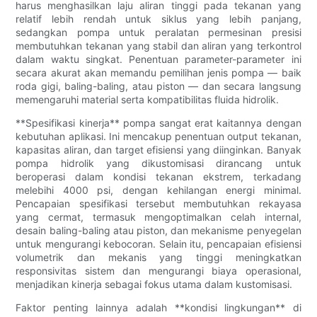
harus menghasilkan laju aliran tinggi pada tekanan yang
relatif lebih rendah untuk siklus yang lebih panjang,
sedangkan pompa untuk peralatan permesinan presisi
membutuhkan tekanan yang stabil dan aliran yang terkontrol
dalam waktu singkat. Penentuan parameter-parameter ini
secara akurat akan memandu pemilihan jenis pompa — baik
roda gigi, baling-baling, atau piston — dan secara langsung
memengaruhi material serta kompatibilitas fluida hidrolik.
**Spesifikasi kinerja** pompa sangat erat kaitannya dengan
kebutuhan aplikasi. Ini mencakup penentuan output tekanan,
kapasitas aliran, dan target efisiensi yang diinginkan. Banyak
pompa hidrolik yang dikustomisasi dirancang untuk
beroperasi dalam kondisi tekanan ekstrem, terkadang
melebihi 4000 psi, dengan kehilangan energi minimal.
Pencapaian spesifikasi tersebut membutuhkan rekayasa
yang cermat, termasuk mengoptimalkan celah internal,
desain baling-baling atau piston, dan mekanisme penyegelan
untuk mengurangi kebocoran. Selain itu, pencapaian efisiensi
volumetrik dan mekanis yang tinggi meningkatkan
responsivitas sistem dan mengurangi biaya operasional,
menjadikan kinerja sebagai fokus utama dalam kustomisasi.
Faktor penting lainnya adalah **kondisi lingkungan** di