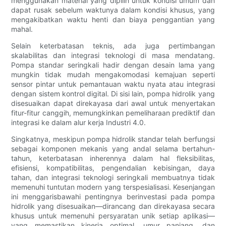
menggunakan material yang dipilih untuk kondisi umum dan
dapat rusak sebelum waktunya dalam kondisi khusus, yang
mengakibatkan waktu henti dan biaya penggantian yang
mahal.
Selain keterbatasan teknis, ada juga pertimbangan
skalabilitas dan integrasi teknologi di masa mendatang.
Pompa standar seringkali hadir dengan desain lama yang
mungkin tidak mudah mengakomodasi kemajuan seperti
sensor pintar untuk pemantauan waktu nyata atau integrasi
dengan sistem kontrol digital. Di sisi lain, pompa hidrolik yang
disesuaikan dapat direkayasa dari awal untuk menyertakan
fitur-fitur canggih, memungkinkan pemeliharaan prediktif dan
integrasi ke dalam alur kerja Industri 4.0.
Singkatnya, meskipun pompa hidrolik standar telah berfungsi
sebagai komponen mekanis yang andal selama bertahun-
tahun, keterbatasan inherennya dalam hal fleksibilitas,
efisiensi, kompatibilitas, pengendalian kebisingan, daya
tahan, dan integrasi teknologi seringkali membuatnya tidak
memenuhi tuntutan modern yang terspesialisasi. Kesenjangan
ini menggarisbawahi pentingnya berinvestasi pada pompa
hidrolik yang disesuaikan—dirancang dan direkayasa secara
khusus untuk memenuhi persyaratan unik setiap aplikasi—
yang memastikan kinerja optimal, umur panjang, dan