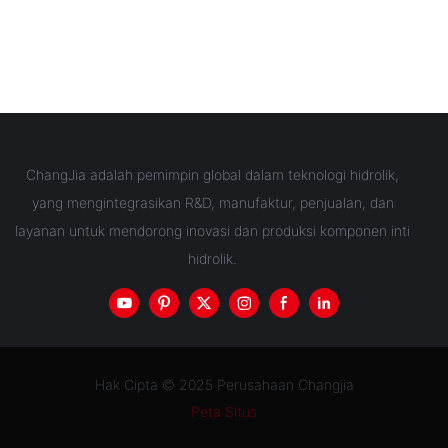
ChangJia adalah pemimpin global dalam teknologi hidrolik,
yang mengintegrasikan R&D, manufaktur, penjualan, dan
layanan untuk mendorong inovasi dan produksi komponen inti
hidrolik.
Hak Cipta © 2025 Perusahaan Changjia
Peta Situs