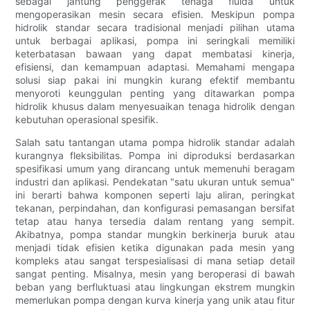
sebagai jantung penggerak tenaga fluida untuk
mengoperasikan mesin secara efisien. Meskipun pompa
hidrolik standar secara tradisional menjadi pilihan utama
untuk berbagai aplikasi, pompa ini seringkali memiliki
keterbatasan bawaan yang dapat membatasi kinerja,
efisiensi, dan kemampuan adaptasi. Memahami mengapa
solusi siap pakai ini mungkin kurang efektif membantu
menyoroti keunggulan penting yang ditawarkan pompa
hidrolik khusus dalam menyesuaikan tenaga hidrolik dengan
kebutuhan operasional spesifik.
Salah satu tantangan utama pompa hidrolik standar adalah
kurangnya fleksibilitas. Pompa ini diproduksi berdasarkan
spesifikasi umum yang dirancang untuk memenuhi beragam
industri dan aplikasi. Pendekatan "satu ukuran untuk semua"
ini berarti bahwa komponen seperti laju aliran, peringkat
tekanan, perpindahan, dan konfigurasi pemasangan bersifat
tetap atau hanya tersedia dalam rentang yang sempit.
Akibatnya, pompa standar mungkin berkinerja buruk atau
menjadi tidak efisien ketika digunakan pada mesin yang
kompleks atau sangat terspesialisasi di mana setiap detail
sangat penting. Misalnya, mesin yang beroperasi di bawah
beban yang berfluktuasi atau lingkungan ekstrem mungkin
memerlukan pompa dengan kurva kinerja yang unik atau fitur