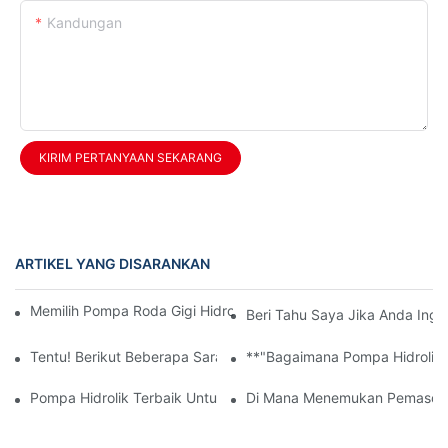
Kandungan
KIRIM PERTANYAAN SEKARANG
ARTIKEL YANG DISARANKAN
Memilih Pompa Roda Gigi Hidrolik Yang Tepat Untuk Mesin And
Beri Tahu Saya Jika Anda Ingin
Tentu! Berikut Beberapa Saran Judul Artikel Berdasarkan Kata Ku
**"Bagaimana Pompa Hidrolik T
Pompa Hidrolik Terbaik Untuk Dijual: Temukan Penawaran Dan K
Di Mana Menemukan Pemasok Ka