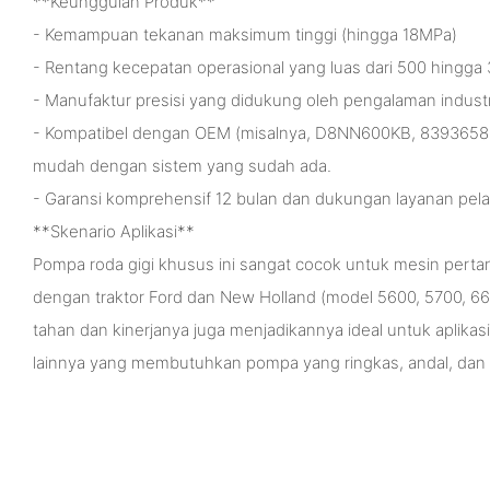
**Keunggulan Produk**
- Kemampuan tekanan maksimum tinggi (hingga 18MPa)
- Rentang kecepatan operasional yang luas dari 500 hingga 
- Manufaktur presisi yang didukung oleh pengalaman indust
- Kompatibel dengan OEM (misalnya, D8NN600KB, 83936586
mudah dengan sistem yang sudah ada.
- Garansi komprehensif 12 bulan dan dukungan layanan pel
**Skenario Aplikasi**
Pompa roda gigi khusus ini sangat cocok untuk mesin perta
dengan traktor Ford dan New Holland (model 5600, 5700, 66
tahan dan kinerjanya juga menjadikannya ideal untuk aplikasi t
lainnya yang membutuhkan pompa yang ringkas, andal, dan 