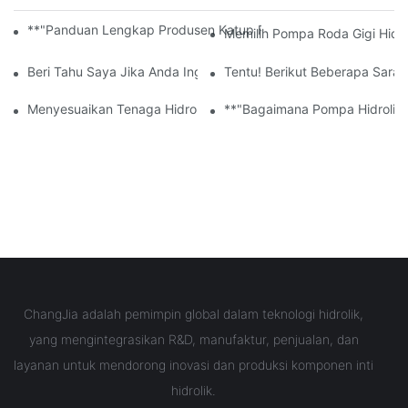
**"Panduan Lengkap Produsen Katup Proporsional Hidrolik Dan
Memilih Pompa Roda Gigi Hidr
Beri Tahu Saya Jika Anda Ingin Judulnya Lebih Formal, Menarik, 
Tentu! Berikut Beberapa Saran 
Menyesuaikan Tenaga Hidrolik: Manfaat Pompa Hidrolik Yang D
**"Bagaimana Pompa Hidrolik T
ChangJia adalah pemimpin global dalam teknologi hidrolik,
yang mengintegrasikan R&D, manufaktur, penjualan, dan
layanan untuk mendorong inovasi dan produksi komponen inti
hidrolik.