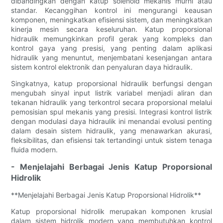
dibandingkan dengan katup solenoid mekanis murni atau
standar. Kecanggihan kontrol ini mengurangi keausan
komponen, meningkatkan efisiensi sistem, dan meningkatkan
kinerja mesin secara keseluruhan. Katup proporsional
hidraulik memungkinkan profil gerak yang kompleks dan
kontrol gaya yang presisi, yang penting dalam aplikasi
hidraulik yang menuntut, menjembatani kesenjangan antara
sistem kontrol elektronik dan penyaluran daya hidraulik.
Singkatnya, katup proporsional hidraulik berfungsi dengan
mengubah sinyal input listrik variabel menjadi aliran dan
tekanan hidraulik yang terkontrol secara proporsional melalui
pemosisian spul mekanis yang presisi. Integrasi kontrol listrik
dengan modulasi daya hidraulik ini menandai evolusi penting
dalam desain sistem hidraulik, yang menawarkan akurasi,
fleksibilitas, dan efisiensi tak tertandingi untuk sistem tenaga
fluida modern.
- Menjelajahi Berbagai Jenis Katup Proporsional
Hidrolik
**Menjelajahi Berbagai Jenis Katup Proporsional Hidrolik**
Katup proporsional hidrolik merupakan komponen krusial
dalam sistem hidrolik modern yang membutuhkan kontrol