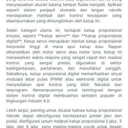
menyesuaikan ukuran lubang tempat fluida mengalir. Aplikasi
seperti sistem penjepit otomatis dan lengan robotik
mendapatkan manfaat dari kontrol kecepatan yang
disempurnakan yang dimungkinkan oleh katup ini.
Selain kategori utama ini, terdapat katup proporsional
khusus, seperti **katup servo** dan **katup proporsional
digital**. Katup servo merupakan bentuk katup proporsional
berpresisi tinggi di mana spul katup atau flapper
dikendalikan oleh motor servo atau motor torsi. Katup ini
menawarkan waktu respons yang sangat cepat dan resolusi
kontrol yang sangat presisi, digunakan di sektor
kedirgantaraan, pertahanan, dan manufaktur canggih.
Sebaliknya, katup proporsional digital memanfaatkan sinyal
modulasi lebar pulsa (PWM) atau elektronik digital untuk
menyediakan opsi kontrol yang lebih fleksibel dan
terprogram. Kemampuannya untuk terintegrasi dengan
sistem kontrol digital membuatnya semakin populer di
lingkungan Industri 4.0.
Lebih lanjut, penting untuk dicatat bahwa katup proporsional
hidrolik dapat dikonfigurasi berdasarkan jumlah jalur dan
posisi. Konfigurasi umum meliputi katup proporsional 2 jalur, 3
jalur, dan 4 jalur, yang masing-masing cocok untuk desain