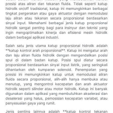
presisi atas aliran dan tekanan fluida. Tidak seperti katup
hidrolik on/off tradisional, katup ini memungkinkan berbagai
tingkat pergerakan atau gaya aktuator dengan memodulasi
laju aliran atau tekanan secara proporsional berdasarkan
sinyal input. Memahami berbagai jenis katup proporsional
hidrolik sangat penting bagi para insinyur dan teknisi yang
ingin mengoptimalkan kinerja dan efisiensi mesin hidrolik
dalam berbagai aplikasi industri.
Salah satu jenis utama katup proporsional hidrolik adalah
**katup kontrol arah proporsional**. Katup ini mengatur arah
dan laju aliran fluida hidrolik dengan mengendalikan posisi
spul di dalam badan katup. Posisi spul diatur secara
proporsional berdasarkan sinyal input listrik, yang seringkali
dihantarkan oleh kumparan solenoid. Penempatan yang
presisi ini memungkinkan katup untuk memodulasi aliran
fluida secara proporsional, alih-alih hanya membuka atau
menutup, yang mengontrol kecepatan dan arah aktuator
hidrolik seperti silinder atau motor hidrolik. Katup ini banyak
digunakan dalam aplikasi yang membutuhkan akselerasi dan
deselerasi yang halus, pemosisian kecepatan variabel, atau
penyesuaian gaya yang rumit.
Jenis penting lainnya adalah **katup kontrol tekanan