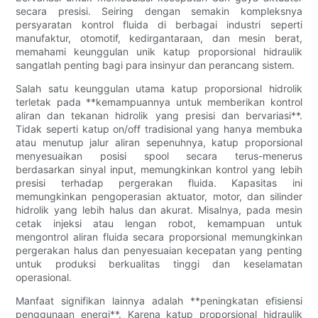
secara presisi. Seiring dengan semakin kompleksnya
persyaratan kontrol fluida di berbagai industri seperti
manufaktur, otomotif, kedirgantaraan, dan mesin berat,
memahami keunggulan unik katup proporsional hidraulik
sangatlah penting bagi para insinyur dan perancang sistem.
Salah satu keunggulan utama katup proporsional hidrolik
terletak pada **kemampuannya untuk memberikan kontrol
aliran dan tekanan hidrolik yang presisi dan bervariasi**.
Tidak seperti katup on/off tradisional yang hanya membuka
atau menutup jalur aliran sepenuhnya, katup proporsional
menyesuaikan posisi spool secara terus-menerus
berdasarkan sinyal input, memungkinkan kontrol yang lebih
presisi terhadap pergerakan fluida. Kapasitas ini
memungkinkan pengoperasian aktuator, motor, dan silinder
hidrolik yang lebih halus dan akurat. Misalnya, pada mesin
cetak injeksi atau lengan robot, kemampuan untuk
mengontrol aliran fluida secara proporsional memungkinkan
pergerakan halus dan penyesuaian kecepatan yang penting
untuk produksi berkualitas tinggi dan keselamatan
operasional.
Manfaat signifikan lainnya adalah **peningkatan efisiensi
penggunaan energi**. Karena katup proporsional hidraulik