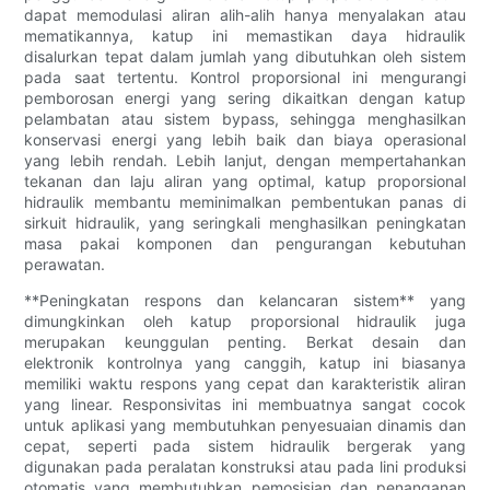
dapat memodulasi aliran alih-alih hanya menyalakan atau
mematikannya, katup ini memastikan daya hidraulik
disalurkan tepat dalam jumlah yang dibutuhkan oleh sistem
pada saat tertentu. Kontrol proporsional ini mengurangi
pemborosan energi yang sering dikaitkan dengan katup
pelambatan atau sistem bypass, sehingga menghasilkan
konservasi energi yang lebih baik dan biaya operasional
yang lebih rendah. Lebih lanjut, dengan mempertahankan
tekanan dan laju aliran yang optimal, katup proporsional
hidraulik membantu meminimalkan pembentukan panas di
sirkuit hidraulik, yang seringkali menghasilkan peningkatan
masa pakai komponen dan pengurangan kebutuhan
perawatan.
**Peningkatan respons dan kelancaran sistem** yang
dimungkinkan oleh katup proporsional hidraulik juga
merupakan keunggulan penting. Berkat desain dan
elektronik kontrolnya yang canggih, katup ini biasanya
memiliki waktu respons yang cepat dan karakteristik aliran
yang linear. Responsivitas ini membuatnya sangat cocok
untuk aplikasi yang membutuhkan penyesuaian dinamis dan
cepat, seperti pada sistem hidraulik bergerak yang
digunakan pada peralatan konstruksi atau pada lini produksi
otomatis yang membutuhkan pemosisian dan penanganan