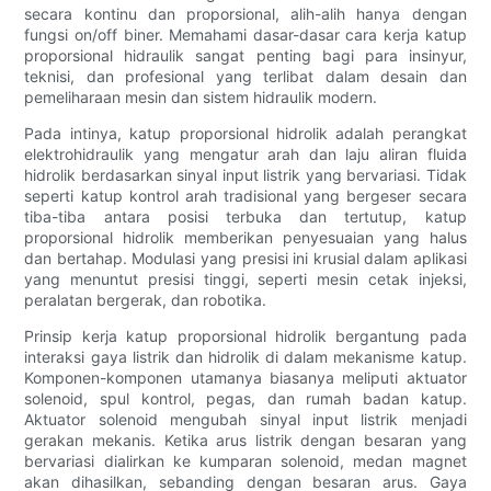
secara kontinu dan proporsional, alih-alih hanya dengan
fungsi on/off biner. Memahami dasar-dasar cara kerja katup
proporsional hidraulik sangat penting bagi para insinyur,
teknisi, dan profesional yang terlibat dalam desain dan
pemeliharaan mesin dan sistem hidraulik modern.
Pada intinya, katup proporsional hidrolik adalah perangkat
elektrohidraulik yang mengatur arah dan laju aliran fluida
hidrolik berdasarkan sinyal input listrik yang bervariasi. Tidak
seperti katup kontrol arah tradisional yang bergeser secara
tiba-tiba antara posisi terbuka dan tertutup, katup
proporsional hidrolik memberikan penyesuaian yang halus
dan bertahap. Modulasi yang presisi ini krusial dalam aplikasi
yang menuntut presisi tinggi, seperti mesin cetak injeksi,
peralatan bergerak, dan robotika.
Prinsip kerja katup proporsional hidrolik bergantung pada
interaksi gaya listrik dan hidrolik di dalam mekanisme katup.
Komponen-komponen utamanya biasanya meliputi aktuator
solenoid, spul kontrol, pegas, dan rumah badan katup.
Aktuator solenoid mengubah sinyal input listrik menjadi
gerakan mekanis. Ketika arus listrik dengan besaran yang
bervariasi dialirkan ke kumparan solenoid, medan magnet
akan dihasilkan, sebanding dengan besaran arus. Gaya