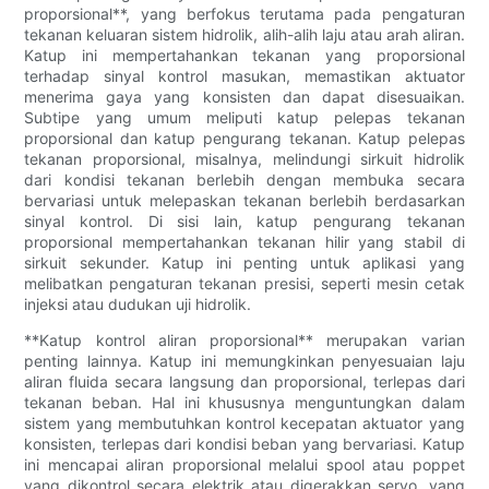
proporsional**, yang berfokus terutama pada pengaturan
tekanan keluaran sistem hidrolik, alih-alih laju atau arah aliran.
Katup ini mempertahankan tekanan yang proporsional
terhadap sinyal kontrol masukan, memastikan aktuator
menerima gaya yang konsisten dan dapat disesuaikan.
Subtipe yang umum meliputi katup pelepas tekanan
proporsional dan katup pengurang tekanan. Katup pelepas
tekanan proporsional, misalnya, melindungi sirkuit hidrolik
dari kondisi tekanan berlebih dengan membuka secara
bervariasi untuk melepaskan tekanan berlebih berdasarkan
sinyal kontrol. Di sisi lain, katup pengurang tekanan
proporsional mempertahankan tekanan hilir yang stabil di
sirkuit sekunder. Katup ini penting untuk aplikasi yang
melibatkan pengaturan tekanan presisi, seperti mesin cetak
injeksi atau dudukan uji hidrolik.
**Katup kontrol aliran proporsional** merupakan varian
penting lainnya. Katup ini memungkinkan penyesuaian laju
aliran fluida secara langsung dan proporsional, terlepas dari
tekanan beban. Hal ini khususnya menguntungkan dalam
sistem yang membutuhkan kontrol kecepatan aktuator yang
konsisten, terlepas dari kondisi beban yang bervariasi. Katup
ini mencapai aliran proporsional melalui spool atau poppet
yang dikontrol secara elektrik atau digerakkan servo, yang