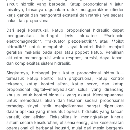
sirkuit hidrolik yang berbeda. Katup proporsional 4 jalur,
misalnya, biasanya digunakan untuk menggerakkan silinder
kerja ganda dan mengontrol ekstensi dan retraksinya secara
halus dan proporsional.
Dari segi konstruksi, katup proporsional hidraulik dapat
menggunakan berbagai jenis aktuator: **solenoid
elektromagnetik**, **aktuator piezoelektrik**, atau **pilot
hidraulik** untuk mengubah sinyal kontrol listrik menjadi
gerakan mekanis pada spul atau poppet katup. Pemilihan
aktuator memengaruhi waktu respons, presisi, daya tahan,
dan kompleksitas sistem hidraulik.
Singkatnya, berbagai jenis katup proporsional hidraulik—
termasuk katup kontrol arah proporsional, katup kontrol
tekanan, katup kontrol aliran, katup servo, dan katup
proporsional digital—menyediakan solusi yang dirancang
khusus untuk kontrol hidraulik yang akurat. Kemampuannya
untuk memodulasi aliran dan tekanan secara proporsional
terhadap sinyal listrik menjadikannya sangat diperlukan
dalam aplikasi yang menuntut operasi hidraulik yang lancar,
variatif, dan efisien. Fleksibilitas ini meningkatkan kinerja
sistem secara keseluruhan, efisiensi energi, dan keselamatan
operasional di berbagai industri, mulai dari mesin bergerak