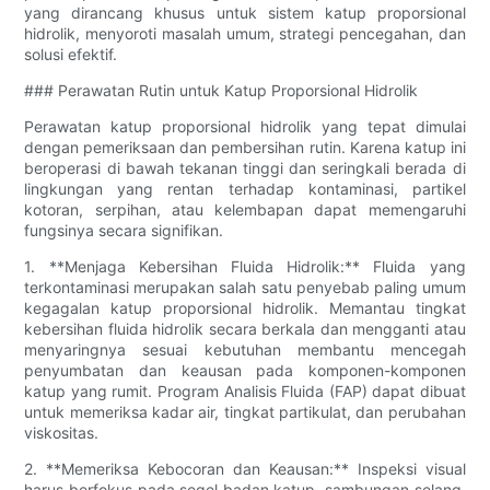
yang dirancang khusus untuk sistem katup proporsional
hidrolik, menyoroti masalah umum, strategi pencegahan, dan
solusi efektif.
### Perawatan Rutin untuk Katup Proporsional Hidrolik
Perawatan katup proporsional hidrolik yang tepat dimulai
dengan pemeriksaan dan pembersihan rutin. Karena katup ini
beroperasi di bawah tekanan tinggi dan seringkali berada di
lingkungan yang rentan terhadap kontaminasi, partikel
kotoran, serpihan, atau kelembapan dapat memengaruhi
fungsinya secara signifikan.
1. **Menjaga Kebersihan Fluida Hidrolik:** Fluida yang
terkontaminasi merupakan salah satu penyebab paling umum
kegagalan katup proporsional hidrolik. Memantau tingkat
kebersihan fluida hidrolik secara berkala dan mengganti atau
menyaringnya sesuai kebutuhan membantu mencegah
penyumbatan dan keausan pada komponen-komponen
katup yang rumit. Program Analisis Fluida (FAP) dapat dibuat
untuk memeriksa kadar air, tingkat partikulat, dan perubahan
viskositas.
2. **Memeriksa Kebocoran dan Keausan:** Inspeksi visual
harus berfokus pada segel badan katup, sambungan selang,