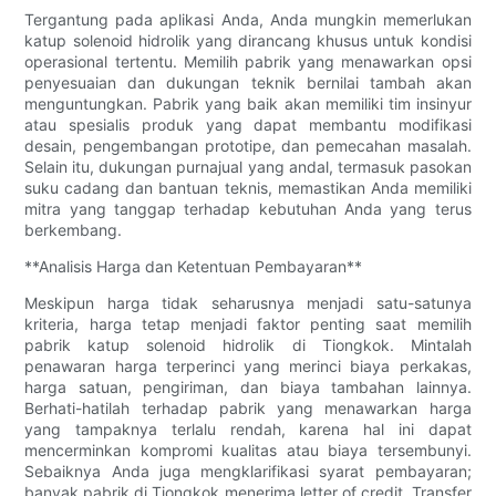
Tergantung pada aplikasi Anda, Anda mungkin memerlukan
katup solenoid hidrolik yang dirancang khusus untuk kondisi
operasional tertentu. Memilih pabrik yang menawarkan opsi
penyesuaian dan dukungan teknik bernilai tambah akan
menguntungkan. Pabrik yang baik akan memiliki tim insinyur
atau spesialis produk yang dapat membantu modifikasi
desain, pengembangan prototipe, dan pemecahan masalah.
Selain itu, dukungan purnajual yang andal, termasuk pasokan
suku cadang dan bantuan teknis, memastikan Anda memiliki
mitra yang tanggap terhadap kebutuhan Anda yang terus
berkembang.
**Analisis Harga dan Ketentuan Pembayaran**
Meskipun harga tidak seharusnya menjadi satu-satunya
kriteria, harga tetap menjadi faktor penting saat memilih
pabrik katup solenoid hidrolik di Tiongkok. Mintalah
penawaran harga terperinci yang merinci biaya perkakas,
harga satuan, pengiriman, dan biaya tambahan lainnya.
Berhati-hatilah terhadap pabrik yang menawarkan harga
yang tampaknya terlalu rendah, karena hal ini dapat
mencerminkan kompromi kualitas atau biaya tersembunyi.
Sebaiknya Anda juga mengklarifikasi syarat pembayaran;
banyak pabrik di Tiongkok menerima letter of credit, Transfer