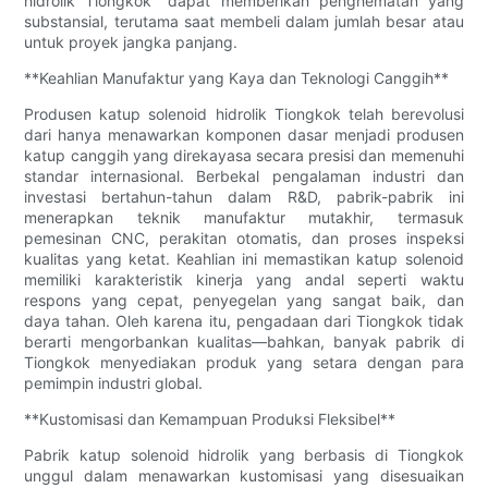
hidrolik Tiongkok" dapat memberikan penghematan yang
substansial, terutama saat membeli dalam jumlah besar atau
untuk proyek jangka panjang.
**Keahlian Manufaktur yang Kaya dan Teknologi Canggih**
Produsen katup solenoid hidrolik Tiongkok telah berevolusi
dari hanya menawarkan komponen dasar menjadi produsen
katup canggih yang direkayasa secara presisi dan memenuhi
standar internasional. Berbekal pengalaman industri dan
investasi bertahun-tahun dalam R&D, pabrik-pabrik ini
menerapkan teknik manufaktur mutakhir, termasuk
pemesinan CNC, perakitan otomatis, dan proses inspeksi
kualitas yang ketat. Keahlian ini memastikan katup solenoid
memiliki karakteristik kinerja yang andal seperti waktu
respons yang cepat, penyegelan yang sangat baik, dan
daya tahan. Oleh karena itu, pengadaan dari Tiongkok tidak
berarti mengorbankan kualitas—bahkan, banyak pabrik di
Tiongkok menyediakan produk yang setara dengan para
pemimpin industri global.
**Kustomisasi dan Kemampuan Produksi Fleksibel**
Pabrik katup solenoid hidrolik yang berbasis di Tiongkok
unggul dalam menawarkan kustomisasi yang disesuaikan