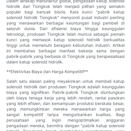
Dalam lanskap manufaktur global, pengadaan katup solenoid
hidrolik dari Tiongkok telah menjadi pilihan yang semakin
populer bagi banyak bisnis. Kata kunci "pabrik katup
solenoid hidrolik Tiongkok" menyoroti pusat industri penting
yang menawarkan berbagai keuntungan bagi pembeli di
seluruh dunia. Dari efisiensi biaya hingga keunggulan
teknologi, produsen Tiongkok telah muncul sebagai pemain
kunci yang memasok katup solenoid hidrolik berkualitas
tinggi untuk memenuhi beragam kebutuhan industri. Artikel
ini membahas berbagai manfaat bekerja sama dengan
pabrik-pabrik yang berbasis di Tiongkok yang berspesialisasi
dalam katup solenoid hidrolik.
**Efektivitas Biaya dan Harga Kompetitif**
Salah satu alasan paling meyakinkan untuk membeli katup
solenoid hidrolik dari produsen Tiongkok adalah keunggulan
biaya yang signifikan. Pabrik-pabrik Tiongkok diuntungkan
oleh biaya tenaga kerja yang lebih rendah, rantai pasokan
yang lebih efisien, dan kemampuan produksi berskala besar,
yang memungkinkan mereka menawarkan harga yang
sangat kompetitif tanpa mengorbankan kualitas. Bagi
perusahaan yang ingin mengoptimalkan anggaran
pengadaan mereka, bermitra dengan "pabrik katup solenoid