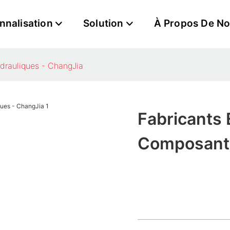
nnalisation
Solution
À Propos De N
ydrauliques - ChangJia
Fabricants 
Composants