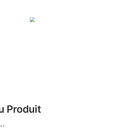
u Produit
t**